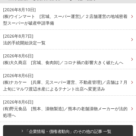
[2026年8月10日]
(株)ウインマート [宮城、スーパー運営]／２店舗運営の地域密着
型スーパーが破産申請準備
[2026年8月7日]
法的手続開始決定一覧
[2026年8月6日]
(株)大久商店 [宮城、食肉卸]／コロナ禍の影響大きく破たんへ
[2026年8月6日]
(株)ナカケー [兵庫、元スーパー運営、不動産管理]／店舗は７月
上旬にマルワ渡辺水産によるテナント出店へ変更済み
[2026年8月6日]
(有)野元食品 [熊本、漬物製造]／熊本の老舗漬物メーカーが法的
処理へ
「企業情報・債権者動向」のその他の記事 一覧