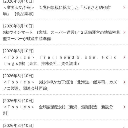
[2026年8月10日]
＜業界天気予報＞ １兆円規模に拡大した「ふるさと納税市
場」 [食品業界]
[2026年8月10日]
(株)ウインマート [宮城、スーパー運営]／２店舗運営の地域密着
型スーパーが破産申請準備
[2026年8月10日]
＜Ｔｏｐｉｃｓ＞ Ｔｒａｉｌｈｅａｄ Ｇｌｏｂａｌ Ｈｏｌｄ
ｉｎｇｓ(株)（東京、持株会社、資金調達）
[2026年8月10日]
＜Ｔｏｐｉｃｓ＞ (株)小樽かね丁鍛冶（北海道、飯寿司、カズ
ノコ製造、関連会社再編）
[2026年8月10日]
＜Ｔｏｐｉｃｓ＞ 金鵄盃酒造(株)（新潟、酒類製造、新設分
割）
[2026年8月10日]