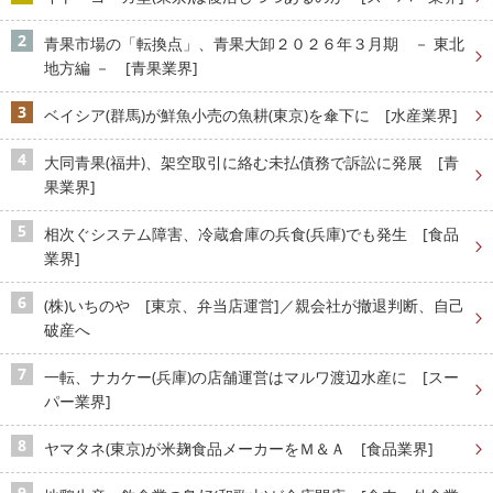
青果市場の「転換点」、青果大卸２０２６年３月期 － 東北
地方編 － [青果業界]
ベイシア(群馬)が鮮魚小売の魚耕(東京)を傘下に [水産業界]
大同青果(福井)、架空取引に絡む未払債務で訴訟に発展 [青
果業界]
相次ぐシステム障害、冷蔵倉庫の兵食(兵庫)でも発生 [食品
業界]
(株)いちのや [東京、弁当店運営]／親会社が撤退判断、自己
破産へ
一転、ナカケー(兵庫)の店舗運営はマルワ渡辺水産に [スー
パー業界]
ヤマタネ(東京)が米麹食品メーカーをＭ＆Ａ [食品業界]