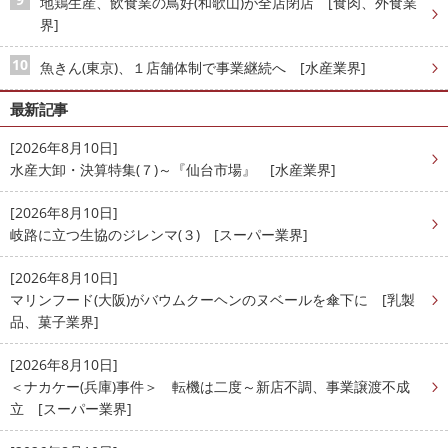
地鶏生産、飲食業の鳥好(和歌山)が全店閉店 [食肉、外食業
界]
魚きん(東京)、１店舗体制で事業継続へ [水産業界]
最新記事
[2026年8月10日]
水産大卸・決算特集(７)～『仙台市場』 [水産業界]
[2026年8月10日]
岐路に立つ生協のジレンマ(３) [スーパー業界]
[2026年8月10日]
マリンフード(大阪)がバウムクーヘンのヌベールを傘下に [乳製
品、菓子業界]
[2026年8月10日]
＜ナカケー(兵庫)事件＞ 転機は二度～新店不調、事業譲渡不成
立 [スーパー業界]