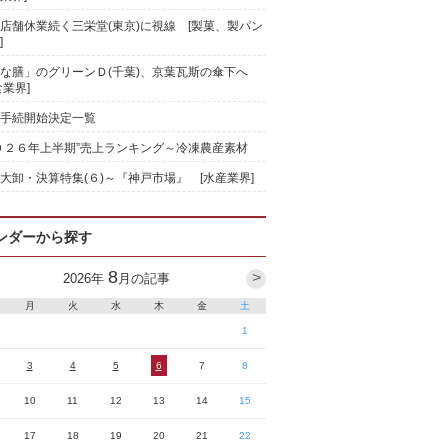
店舗休業続く三栄堂(東京)に視線 [製菓、製パン
]
な膳」のグリーンＤ(千葉)、京葉瓦斯の傘下へ
食業界]
手続開始決定一覧
０２６年上半期”売上ランキング～冷凍農産素材
大卸・決算特集(６)～『神戸市場』 [水産業界]
ンダーから探す
8
>
2026
年
月の記事
月
火
水
木
金
土
1
3
4
5
6
7
8
10
11
12
13
14
15
17
18
19
20
21
22