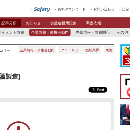
資料ダウンロード
お問い合わせ
設定
記事分類
お知らせ
食品速報用語集
調査依頼
ペイメント情報
企業情報・債権者動向
先知情報・情報関心
その他
企業情報・債権者動向
グローサリー・酒類業界
東海
ゴリー：
酒製造]