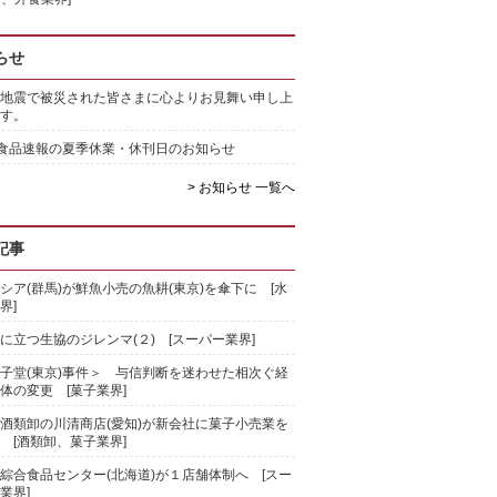
らせ
地震で被災された皆さまに心よりお見舞い申し上
す。
)食品速報の夏季休業・休刊日のお知らせ
> お知らせ 一覧へ
記事
シア(群馬)が鮮魚小売の魚耕(東京)を傘下に [水
界]
に立つ生協のジレンマ(２) [スーパー業界]
子堂(東京)事件＞ 与信判断を迷わせた相次ぐ経
体の変更 [菓子業界]
酒類卸の川清商店(愛知)が新会社に菓子小売業を
 [酒類卸、菓子業界]
綜合食品センター(北海道)が１店舗体制へ [スー
業界]