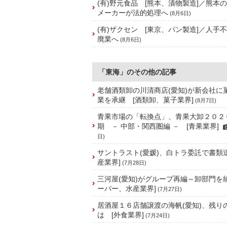
(有)野元食品 [熊本、漬物製造]／熊本
メーカーが法的処理へ
(8月6日)
(有)ザクセン [東京、パン製造]／人手
廃業へ
(8月6日)
「東海」のその他の記事
老舗酒類卸の川清商店(愛知)が新会社に
業を承継 [酒類卸、菓子業界]
(8月7日)
青果市場の「転換点」、青果大卸２０２
期 － 中部・関西圏編 － [青果業界]
日)
サントラスト(愛媛)、白トラ委託で書類
産業界]
(7月28日)
三河屋(愛知)がグループ再編～卸部門を
ーパー、水産業界]
(7月27日)
居酒屋１６店舗譲渡の海帆(愛知)、残り
は [外食業界]
(7月24日)