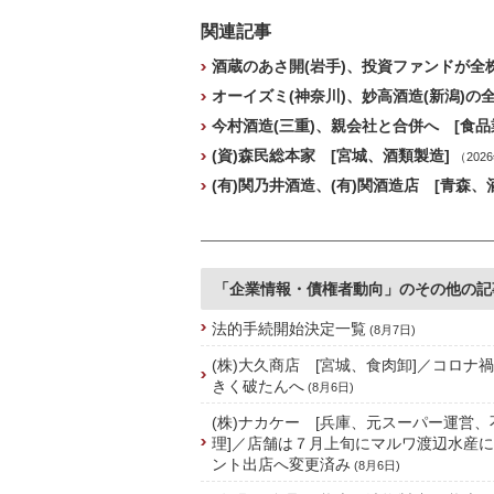
関連記事
酒蔵のあさ開(岩手)、投資ファンドが全
オーイズミ(神奈川)、妙高酒造(新潟)の
今村酒造(三重)、親会社と合併へ [食品
(資)森民総本家 [宮城、酒類製造]
（202
(有)関乃井酒造、(有)関酒造店 [青森
「企業情報・債権者動向」のその他の記
法的手続開始決定一覧
(8月7日)
(株)大久商店 [宮城、食肉卸]／コロナ
きく破たんへ
(8月6日)
(株)ナカケー [兵庫、元スーパー運営
理]／店舗は７月上旬にマルワ渡辺水産
ント出店へ変更済み
(8月6日)