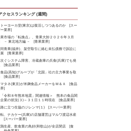
アクセスランキング (週間)
トーヨーカ堂(東京)は復活しつつあるのか [スー
ー業界]
青果市場の「転換点」、青果大卸２０２６年３月
 － 東北地方編 － [青果業界]
大同青果(福井)、架空取引に絡む未払債務で訴訟に
展 [青果業界]
相次ぐシステム障害、冷蔵倉庫の兵食(兵庫)でも発
 [食品業界]
旭食品(高知)グループが「北国」社の主力事業を取
 [食品業界]
マタネ(東京)が米麹食品メーカーをＭ＆Ａ [食品
界]
＜「令和８年熊本地震」関連情報＞ 熊本の食品関
企業の状況(３)～３１日１１時現在 [食品業界]
路に立つ生協のジレンマ(１) [スーパー業界]
一転、ナカケー(兵庫)の店舗運営はマルワ渡辺水産
 [スーパー業界]
鶏生産、飲食業の鳥好(和歌山)が全店閉店 [食
、外食業界]