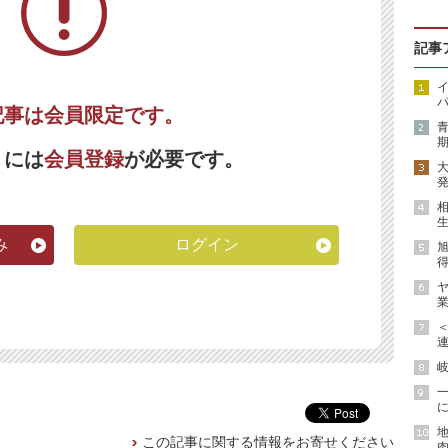
記事
イ
パ
記事は会員限定です。
期
くには
会員登録
が必要です。
発
生
み
ログイン
得
ヤ
業
連
岐
に
地
この記事に関する情報をお寄せください
肉