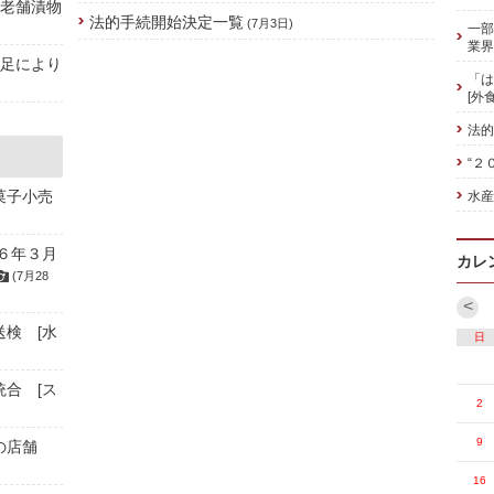
の老舗漬物
法的手続開始決定一覧
(7月3日)
一部
業界
不足により
「は
[外
法的
“２
菓子小売
水産
６年３月
カレ
(7月28
<
送検 [水
日
統合 [ス
2
9
の店舗
16