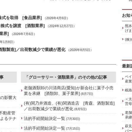
お知
株式を取得 [食品業界]
（2026年4月6日）
全株式を譲渡 [酒類業界]
熊本
（2024年12月27日）
げま
業界]
（2026年7月6日）
(株
6年1月8日）
、酒類製造]／出荷数減少で業績が悪化
（2026年8月5日）
最新
ベイ
事
「グローサリー・酒類業界」のその他の記事
産業
老舗酒類卸の川清商店(愛知)が新会社に菓子小売
岐路
業を承継 [酒類卸、菓子業界]
(8月7日)
禍の影響大
＜太
(有)関乃井酒造、(有)関酒造店 [青森、酒類製造]
営母
／出荷数減少で業績が悪化
(8月5日)
、不動産管
老舗
承継
によるテナ
法的手続開始決定一覧
(7月30日)
萩見
法的手続開始決定一覧
(7月15日)
パー