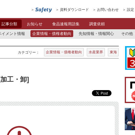
資料ダウンロード
お問い合わせ
設定
記事分類
お知らせ
食品速報用語集
調査依頼
ペイメント情報
企業情報・債権者動向
先知情報・情報関心
その他
企業情報・債権者動向
水産業界
東海
カテゴリー：
藻加工・卸]