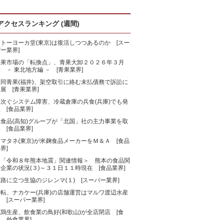
アクセスランキング (週間)
トーヨーカ堂(東京)は復活しつつあるのか [スー
ー業界]
青果市場の「転換点」、青果大卸２０２６年３月
 － 東北地方編 － [青果業界]
大同青果(福井)、架空取引に絡む未払債務で訴訟に
展 [青果業界]
相次ぐシステム障害、冷蔵倉庫の兵食(兵庫)でも発
 [食品業界]
旭食品(高知)グループが「北国」社の主力事業を取
 [食品業界]
マタネ(東京)が米麹食品メーカーをＭ＆Ａ [食品
界]
＜「令和８年熊本地震」関連情報＞ 熊本の食品関
企業の状況(３)～３１日１１時現在 [食品業界]
路に立つ生協のジレンマ(１) [スーパー業界]
一転、ナカケー(兵庫)の店舗運営はマルワ渡辺水産
 [スーパー業界]
鶏生産、飲食業の鳥好(和歌山)が全店閉店 [食
、外食業界]