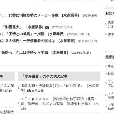
お知
い」、代替に消極姿勢のメーカー多数 [水産業界]
（2023年10月
熊本
げま
、「影響甚大」 [水産業界]
（2023年10月5日）
タに「実情との差異」の指摘 [水産業界]
(株
（2023年10月10日）
体に２８億円～一般債権者の現状は [水産業界]
（2023年10月19
い販路も、売上は往時から半減 [水産業界]
（2023年9月1日）
最新
水産
岐路
事
「水産業界」のその他の記事
マリ
]／２店舗
水産大卸・決算特集(７)～『仙台市場』 [水産業
下に
備
界]
(8月10
(8月10日)
＜ナ
業譲
＜Ｔｏｐｉｃｓ＞ (株)小樽かね丁鍛冶（北海
道、飯寿司、カズノコ製造、関連会社再編）
(8月1
＜業
0日)
納税
禍の影響大