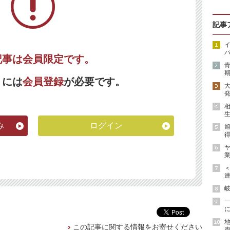
記事
イ
パ
記事は会員限定です。
期
くには
会員登録
が必要です。
発
生
み
ログイン
得
ヤ
業
連
岐
に
地
この記事に関する情報をお寄せください
肉