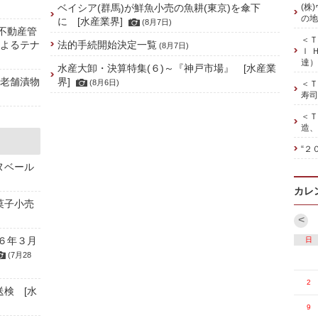
ベイシア(群馬)が鮮魚小売の魚耕(東京)を傘下
(株
の地
に [水産業界]
(8月7日)
、不動産管
＜Ｔ
によるテナ
法的手続開始決定一覧
(8月7日)
ｌ 
達）
水産大卸・決算特集(６)～『神戸市場』 [水産業
の老舗漬物
界]
(8月6日)
＜Ｔ
寿司
＜Ｔ
造、
“２
ヌベール
カレ
菓子小売
<
６年３月
日
(7月28
2
送検 [水
9