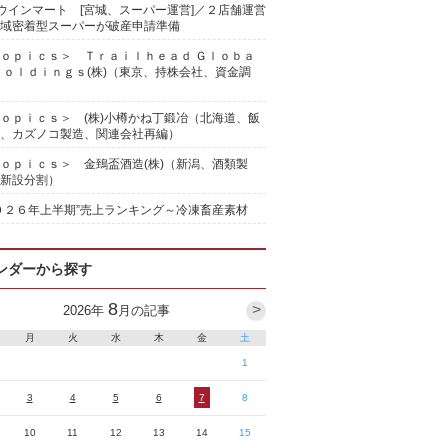
)ウインマート [宮城、スーパー運営]／２店舗運営
域密着型スーパーが破産申請準備
ｏｐｉｃｓ＞ Ｔｒａｉｌｈｅａｄ Ｇｌｏｂａ
Ｈｏｌｄｉｎｇｓ(株)（東京、持株会社、資金調
ｏｐｉｃｓ＞ (株)小樽かね丁鍛冶（北海道、飯
、カズノコ製造、関連会社再編）
ｏｐｉｃｓ＞ 金鵄盃酒造(株)（新潟、酒類製
新設分割）
０２６年上半期”売上ランキング～冷凍畜産素材
ンダーから探す
8
>
2026
年
月の記事
月
火
水
木
金
土
1
3
4
5
6
7
8
10
11
12
13
14
15