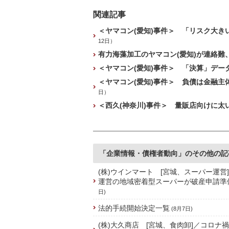
関連記事
＜ヤマコン(愛知)事件＞ 「リスク大き
12日）
有力海藻加工のヤマコン(愛知)が連絡難
＜ヤマコン(愛知)事件＞ 「決算」デー
＜ヤマコン(愛知)事件＞ 負債は金融主
日）
＜西久(神奈川)事件＞ 量販店向けに太
「企業情報・債権者動向」のその他の記
(株)ウインマート [宮城、スーパー運営
運営の地域密着型スーパーが破産申請準
日)
法的手続開始決定一覧
(8月7日)
(株)大久商店 [宮城、食肉卸]／コロナ