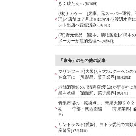
きく破たんへ
(8月6日)
(株)ナカケー [兵庫、元スーパー運営
理]／店舗は７月上旬にマルワ渡辺水産
ント出店へ変更済み
(8月6日)
(有)野元食品 [熊本、漬物製造]／熊本
メーカーが法的処理へ
(8月6日)
「東海」のその他の記事
マリンフード(大阪)がバウムクーヘンの
を傘下に [乳製品、菓子業界]
(8月10日)
老舗酒類卸の川清商店(愛知)が新会社に
業を承継 [酒類卸、菓子業界]
(8月7日)
青果市場の「転換点」、青果大卸２０２
期 － 中部・関西圏編 － [青果業界]
日)
サントラスト(愛媛)、白トラ委託で書類
産業界]
(7月28日)