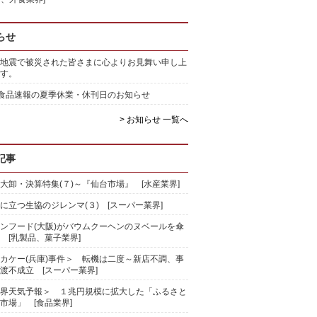
らせ
地震で被災された皆さまに心よりお見舞い申し上
す。
)食品速報の夏季休業・休刊日のお知らせ
> お知らせ 一覧へ
記事
大卸・決算特集(７)～『仙台市場』 [水産業界]
に立つ生協のジレンマ(３) [スーパー業界]
ンフード(大阪)がバウムクーヘンのヌベールを傘
 [乳製品、菓子業界]
カケー(兵庫)事件＞ 転機は二度～新店不調、事
渡不成立 [スーパー業界]
界天気予報＞ １兆円規模に拡大した「ふるさと
市場」 [食品業界]