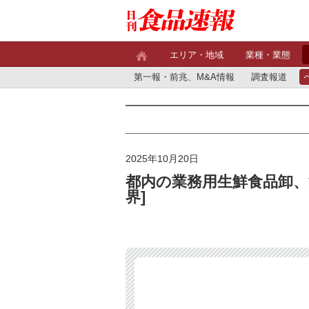
エリア・地域
業種・業態
第一報・前兆、M&A情報
調査報道
2025年10月20日
都内の業務用生鮮食品卸、
界]