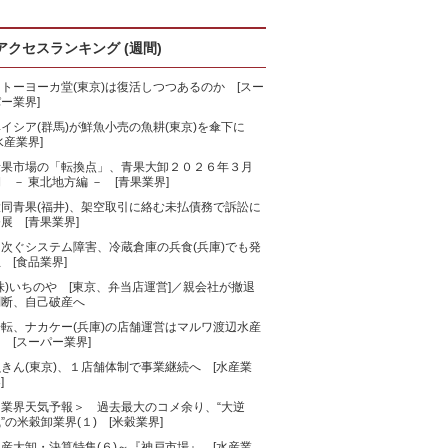
アクセスランキング (週間)
トーヨーカ堂(東京)は復活しつつあるのか [スー
ー業界]
ベイシア(群馬)が鮮魚小売の魚耕(東京)を傘下に
水産業界]
青果市場の「転換点」、青果大卸２０２６年３月
 － 東北地方編 － [青果業界]
大同青果(福井)、架空取引に絡む未払債務で訴訟に
展 [青果業界]
相次ぐシステム障害、冷蔵倉庫の兵食(兵庫)でも発
 [食品業界]
株)いちのや [東京、弁当店運営]／親会社が撤退
判断、自己破産へ
一転、ナカケー(兵庫)の店舗運営はマルワ渡辺水産
 [スーパー業界]
きん(東京)、１店舗体制で事業継続へ [水産業
]
＜業界天気予報＞ 過去最大のコメ余り、“大逆
”の米穀卸業界(１) [米穀業界]
産大卸・決算特集(６)～『神戸市場』 [水産業