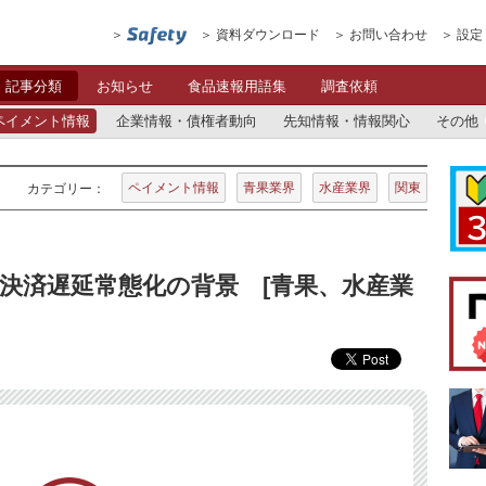
資料ダウンロード
お問い合わせ
設定
記事分類
お知らせ
食品速報用語集
調査依頼
ペイメント情報
企業情報・債権者動向
先知情報・情報関心
その他
ペイメント情報
青果業界
水産業界
関東
カテゴリー：
決済遅延常態化の背景 [青果、水産業