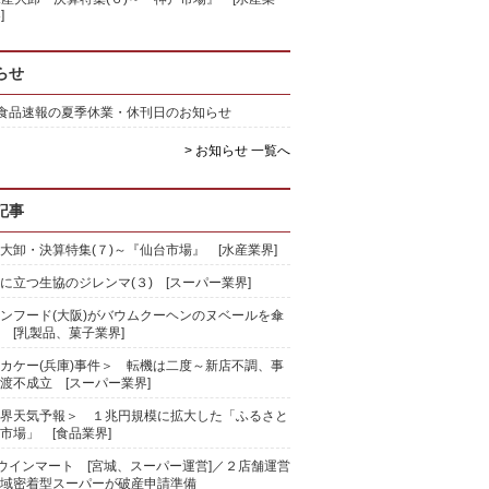
]
らせ
)食品速報の夏季休業・休刊日のお知らせ
> お知らせ 一覧へ
記事
大卸・決算特集(７)～『仙台市場』 [水産業界]
に立つ生協のジレンマ(３) [スーパー業界]
ンフード(大阪)がバウムクーヘンのヌベールを傘
 [乳製品、菓子業界]
カケー(兵庫)事件＞ 転機は二度～新店不調、事
渡不成立 [スーパー業界]
界天気予報＞ １兆円規模に拡大した「ふるさと
市場」 [食品業界]
)ウインマート [宮城、スーパー運営]／２店舗運営
域密着型スーパーが破産申請準備