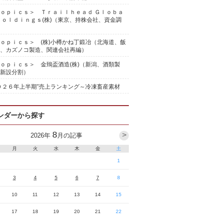
ｏｐｉｃｓ＞ Ｔｒａｉｌｈｅａｄ Ｇｌｏｂａ
Ｈｏｌｄｉｎｇｓ(株)（東京、持株会社、資金調
ｏｐｉｃｓ＞ (株)小樽かね丁鍛冶（北海道、飯
、カズノコ製造、関連会社再編）
ｏｐｉｃｓ＞ 金鵄盃酒造(株)（新潟、酒類製
新設分割）
０２６年上半期”売上ランキング～冷凍畜産素材
ンダーから探す
8
>
2026
年
月の記事
月
火
水
木
金
土
1
3
4
5
6
7
8
10
11
12
13
14
15
17
18
19
20
21
22