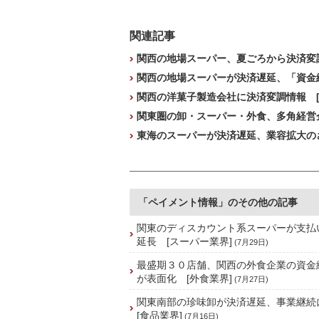
関連記事
関西の地場スーパー、夏ごろから決済変調
関西の地場スーパーが決済遅延、「資金繰
関西の洋菓子製造会社に決済変調情報 [
関東圏の卸・スーパー・外食、多角経営
東海のスーパーが決済遅延、業容拡大の
「ペイメント情報」のその他の記事
関東のディスカウント系スーパーが支払
延長 [スーパー業界]
(7月29日)
最盛期３０店舗、関西の外食企業の資金
が表面化 [外食業界]
(7月27日)
関東南部の珍味卸が決済遅延、事業継
[食品業界]
(7月16日)