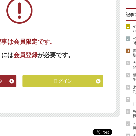
記事
イ
パ
記事は会員限定です。
[
くには
会員登録
が必要です。
期
発
生
み
ログイン
(
に
魚
界
風
水