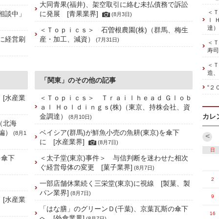
大同青果(福井)、架空取引に絡む未払債務で訴訟
＜Ｔ
相談中」
に発展 [青果業界]
(8月3日)
ｌ 
達）
＜Ｔｏｐｉｃｓ＞ 石曽根農園(株)（群馬、梅生
に経営刷
産・加工、減資）
(7月31日)
＜Ｔ
寿司
＜Ｔ
造、
「関東」のその他の記事
“２
 [水産業
＜Ｔｏｐｉｃｓ＞ Ｔｒａｉｌｈｅａｄ Ｇｌｏｂ
ａｌ Ｈｏｌｄｉｎｇｓ(株)（東京、持株会社、資
金調達）
カレ
(8月10日)
（北海
編）
ベイシア(群馬)が鮮魚小売の魚耕(東京)を傘下
(8月1
<
に [水産業界]
(8月7日)
日
を傘下
＜太子堂(東京)事件＞ 与信判断を迷わせた相次
ぐ経営母体の変更 [菓子業界]
(8月7日)
2
一部店舗休業続く三栄堂(東京)に視線 [製菓、製
パン業界]
(8月7日)
9
 [水産業
「はな膳」のグリーンＤ(千葉)、京葉瓦斯の傘下
16
へ [外食業界]
(8月7日)