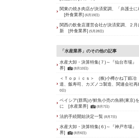
関東の焼き肉店が決済変調、「弁護士に
[外食業界]
(6月19日)
関西の飲食店運営会社が決済変調、２月
新 [外食業界]
(5月28日)
「水産業界」のその他の記事
水産大卸・決算特集(７)～『仙台市場』
界]
(8月10日)
＜Ｔｏｐｉｃｓ＞ (株)小樽かね丁鍛冶
道、飯寿司、カズノコ製造、関連会社再
0日)
ベイシア(群馬)が鮮魚小売の魚耕(東京)
に [水産業界]
(8月7日)
法的手続開始決定一覧
(8月7日)
水産大卸・決算特集(６)～『神戸市場』
界]
(8月6日)