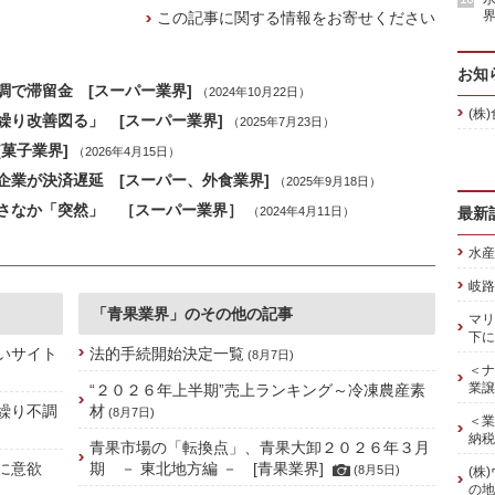
界
この記事に関する情報をお寄せください
お知
で滞留金 [スーパー業界]
（2024年10月22日）
(株
り改善図る」 [スーパー業界]
（2025年7月23日）
菓子業界]
（2026年4月15日）
企業が決済遅延 [スーパー、外食業界]
（2025年9月18日）
さなか「突然」 ［スーパー業界］
（2024年4月11日）
最新
水産
岐路
「青果業界」のその他の記事
マリ
下に
いサイト
法的手続開始決定一覧
(8月7日)
＜ナ
業譲
“２０２６年上半期”売上ランキング～冷凍農産素
繰り不調
材
(8月7日)
＜業
納税
青果市場の「転換点」、青果大卸２０２６年３月
続に意欲
期 － 東北地方編 － [青果業界]
(8月5日)
(株
の地