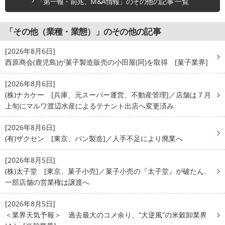
「第一報・前兆、M&A情報」のその他の記事 一覧
「その他（業種・業態）」のその他の記事
[2026年8月6日]
西原商会(鹿児島)が菓子製造販売の小田屋(同)を取得 [菓子業界]
[2026年8月6日]
(株)ナカケー [兵庫、元スーパー運営、不動産管理]／店舗は７月
上旬にマルワ渡辺水産によるテナント出店へ変更済み
[2026年8月6日]
(有)ザクセン [東京、パン製造]／人手不足により廃業へ
[2026年8月5日]
(株)太子堂 [東京、菓子小売]／菓子小売の『太子堂』が破たん、
一部店舗の営業権は譲渡へ
[2026年8月5日]
＜業界天気予報＞ 過去最大のコメ余り、“大逆風”の米穀卸業界