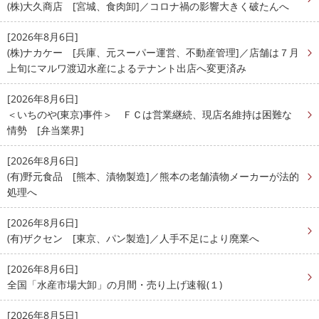
(株)大久商店 [宮城、食肉卸]／コロナ禍の影響大きく破たんへ
[2026年8月6日]
(株)ナカケー [兵庫、元スーパー運営、不動産管理]／店舗は７月
上旬にマルワ渡辺水産によるテナント出店へ変更済み
[2026年8月6日]
＜いちのや(東京)事件＞ ＦＣは営業継続、現店名維持は困難な
情勢 [弁当業界]
[2026年8月6日]
(有)野元食品 [熊本、漬物製造]／熊本の老舗漬物メーカーが法的
処理へ
[2026年8月6日]
(有)ザクセン [東京、パン製造]／人手不足により廃業へ
[2026年8月6日]
全国「水産市場大卸」の月間・売り上げ速報(１)
[2026年8月5日]