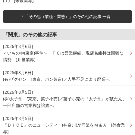
(１) [米穀業界]
「その他（業種・業態）」のその他の記事 一覧
「関東」のその他の記事
[2026年8月6日]
＜いちのや(東京)事件＞ ＦＣは営業継続、現店名維持は困難な
情勢 [弁当業界]
[2026年8月6日]
(有)ザクセン [東京、パン製造]／人手不足により廃業へ
[2026年8月5日]
(株)太子堂 [東京、菓子小売]／菓子小売の『太子堂』が破たん、
一部店舗の営業権は譲渡へ
[2026年8月5日]
『ＤｉＣＥ』のニューシティー(神奈川)が同業をＭ＆Ａ [外食業
界]