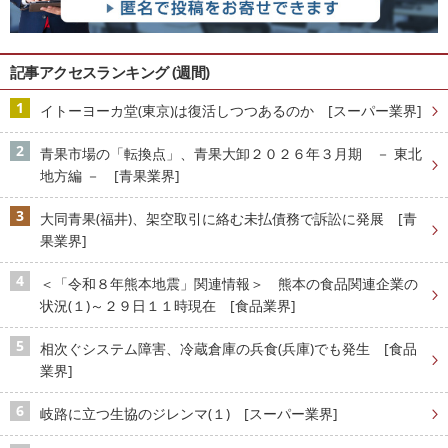
記事アクセスランキング (週間)
イトーヨーカ堂(東京)は復活しつつあるのか [スーパー業界]
青果市場の「転換点」、青果大卸２０２６年３月期 － 東北
地方編 － [青果業界]
大同青果(福井)、架空取引に絡む未払債務で訴訟に発展 [青
果業界]
＜「令和８年熊本地震」関連情報＞ 熊本の食品関連企業の
状況(１)～２９日１１時現在 [食品業界]
相次ぐシステム障害、冷蔵倉庫の兵食(兵庫)でも発生 [食品
業界]
岐路に立つ生協のジレンマ(１) [スーパー業界]