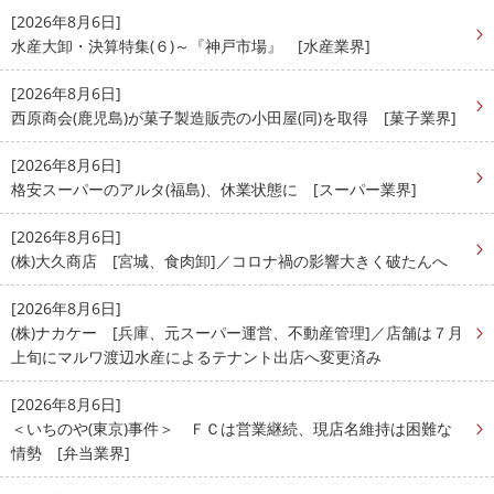
[2026年8月6日]
水産大卸・決算特集(６)～『神戸市場』 [水産業界]
[2026年8月6日]
西原商会(鹿児島)が菓子製造販売の小田屋(同)を取得 [菓子業界]
[2026年8月6日]
格安スーパーのアルタ(福島)、休業状態に [スーパー業界]
[2026年8月6日]
(株)大久商店 [宮城、食肉卸]／コロナ禍の影響大きく破たんへ
[2026年8月6日]
(株)ナカケー [兵庫、元スーパー運営、不動産管理]／店舗は７月
上旬にマルワ渡辺水産によるテナント出店へ変更済み
[2026年8月6日]
＜いちのや(東京)事件＞ ＦＣは営業継続、現店名維持は困難な
情勢 [弁当業界]