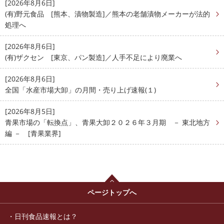
[2026年8月6日]
(有)野元食品 [熊本、漬物製造]／熊本の老舗漬物メーカーが法的
処理へ
[2026年8月6日]
(有)ザクセン [東京、パン製造]／人手不足により廃業へ
[2026年8月6日]
全国「水産市場大卸」の月間・売り上げ速報(１)
[2026年8月5日]
青果市場の「転換点」、青果大卸２０２６年３月期 － 東北地方
編 － [青果業界]
ページトップへ
日刊食品速報とは？