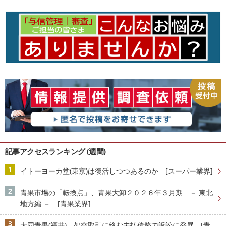
記事アクセスランキング (週間)
イトーヨーカ堂(東京)は復活しつつあるのか [スーパー業界]
青果市場の「転換点」、青果大卸２０２６年３月期 － 東北
地方編 － [青果業界]
大同青果(福井)、架空取引に絡む未払債務で訴訟に発展 [青