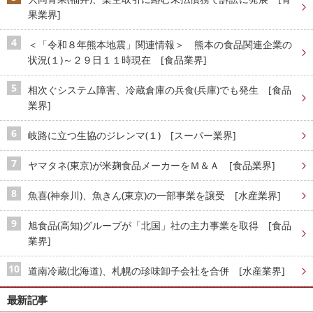
果業界]
＜「令和８年熊本地震」関連情報＞ 熊本の食品関連企業の
状況(１)～２９日１１時現在 [食品業界]
相次ぐシステム障害、冷蔵倉庫の兵食(兵庫)でも発生 [食品
業界]
岐路に立つ生協のジレンマ(１) [スーパー業界]
ヤマタネ(東京)が米麹食品メーカーをＭ＆Ａ [食品業界]
魚喜(神奈川)、魚きん(東京)の一部事業を譲受 [水産業界]
旭食品(高知)グループが「北国」社の主力事業を取得 [食品
業界]
道南冷蔵(北海道)、札幌の珍味卸子会社を合併 [水産業界]
最新記事