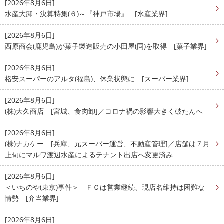
[2026年8月6日]
水産大卸・決算特集(６)～『神戸市場』 [水産業界]
[2026年8月6日]
西原商会(鹿児島)が菓子製造販売の小田屋(同)を取得 [菓子業界]
[2026年8月6日]
格安スーパーのアルタ(福島)、休業状態に [スーパー業界]
[2026年8月6日]
(株)大久商店 [宮城、食肉卸]／コロナ禍の影響大きく破たんへ
[2026年8月6日]
(株)ナカケー [兵庫、元スーパー運営、不動産管理]／店舗は７月
上旬にマルワ渡辺水産によるテナント出店へ変更済み
[2026年8月6日]
＜いちのや(東京)事件＞ ＦＣは営業継続、現店名維持は困難な
情勢 [弁当業界]
[2026年8月6日]