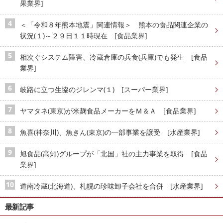
果業界]
＜「令和８年熊本地震」関連情報＞ 熊本の食品関連企業の
状況(１)～２９日１１時現在 [食品業界]
相次ぐシステム障害、冷蔵倉庫の兵食(兵庫)でも発生 [食品
業界]
岐路に立つ生協のジレンマ(１) [スーパー業界]
ヤマタネ(東京)が米麹食品メーカーをＭ＆Ａ [食品業界]
魚喜(神奈川)、魚きん(東京)の一部事業を譲受 [水産業界]
旭食品(高知)グループが「北国」社の主力事業を取得 [食品
業界]
道南冷蔵(北海道)、札幌の珍味卸子会社を合併 [水産業界]
最新記事