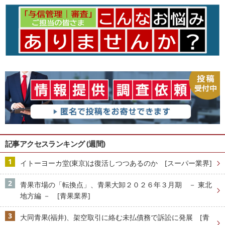
記事アクセスランキング (週間)
イトーヨーカ堂(東京)は復活しつつあるのか [スーパー業界]
青果市場の「転換点」、青果大卸２０２６年３月期 － 東北
地方編 － [青果業界]
大同青果(福井)、架空取引に絡む未払債務で訴訟に発展 [青