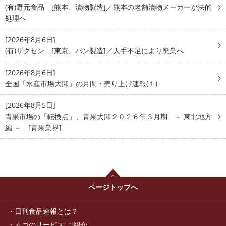
(有)野元食品 [熊本、漬物製造]／熊本の老舗漬物メーカーが法的
処理へ
[2026年8月6日]
(有)ザクセン [東京、パン製造]／人手不足により廃業へ
[2026年8月6日]
全国「水産市場大卸」の月間・売り上げ速報(１)
[2026年8月5日]
青果市場の「転換点」、青果大卸２０２６年３月期 － 東北地方
編 － [青果業界]
ページトップへ
日刊食品速報とは？
４つのサービス ご紹介