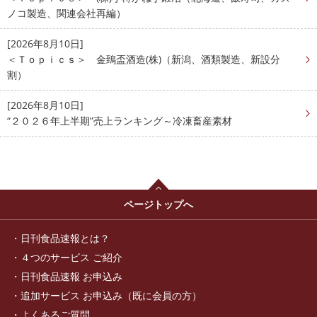
ノコ製造、関連会社再編）
[2026年8月10日]
＜Ｔｏｐｉｃｓ＞ 金鵄盃酒造(株)（新潟、酒類製造、新設分
割）
[2026年8月10日]
“２０２６年上半期”売上ランキング～冷凍畜産素材
ページトップへ
日刊食品速報とは？
４つのサービス ご紹介
日刊食品速報 お申込み
追加サービス お申込み（既に会員の方）
よくあるご質問