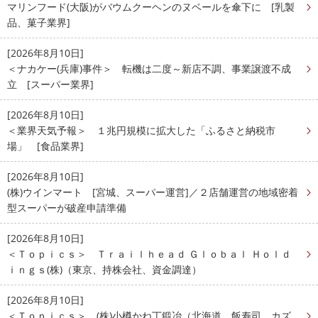
マリンフード(大阪)がバウムクーヘンのヌベールを傘下に [乳製
品、菓子業界]
[2026年8月10日]
＜ナカケー(兵庫)事件＞ 転機は二度～新店不調、事業譲渡不成
立 [スーパー業界]
[2026年8月10日]
＜業界天気予報＞ １兆円規模に拡大した「ふるさと納税市
場」 [食品業界]
[2026年8月10日]
(株)ウインマート [宮城、スーパー運営]／２店舗運営の地域密着
型スーパーが破産申請準備
[2026年8月10日]
＜Ｔｏｐｉｃｓ＞ Ｔｒａｉｌｈｅａｄ Ｇｌｏｂａｌ Ｈｏｌｄ
ｉｎｇｓ(株)（東京、持株会社、資金調達）
[2026年8月10日]
＜Ｔｏｐｉｃｓ＞ (株)小樽かね丁鍛冶（北海道、飯寿司、カズ