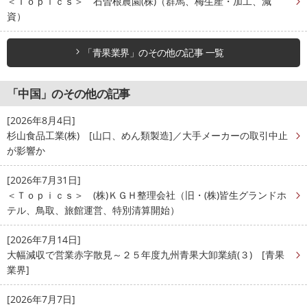
＜Ｔｏｐｉｃｓ＞ 石曽根農園(株)（群馬、梅生産・加工、減
資）
「青果業界」のその他の記事 一覧
「中国」のその他の記事
[2026年8月4日]
杉山食品工業(株) [山口、めん類製造]／大手メーカーの取引中止
が影響か
[2026年7月31日]
＜Ｔｏｐｉｃｓ＞ (株)ＫＧＨ整理会社（旧・(株)皆生グランドホ
テル、鳥取、旅館運営、特別清算開始）
[2026年7月14日]
大幅減収で営業赤字散見～２５年度九州青果大卸業績(３) [青果
業界]
[2026年7月7日]