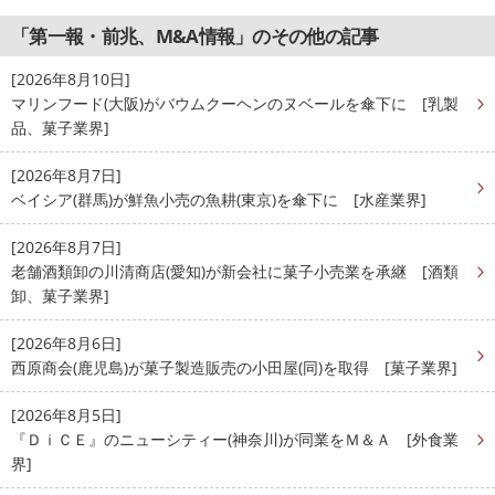
「第一報・前兆、M&A情報」のその他の記事
[2026年8月10日]
マリンフード(大阪)がバウムクーヘンのヌベールを傘下に [乳製
品、菓子業界]
[2026年8月7日]
ベイシア(群馬)が鮮魚小売の魚耕(東京)を傘下に [水産業界]
[2026年8月7日]
老舗酒類卸の川清商店(愛知)が新会社に菓子小売業を承継 [酒類
卸、菓子業界]
[2026年8月6日]
西原商会(鹿児島)が菓子製造販売の小田屋(同)を取得 [菓子業界]
[2026年8月5日]
『ＤｉＣＥ』のニューシティー(神奈川)が同業をＭ＆Ａ [外食業
界]