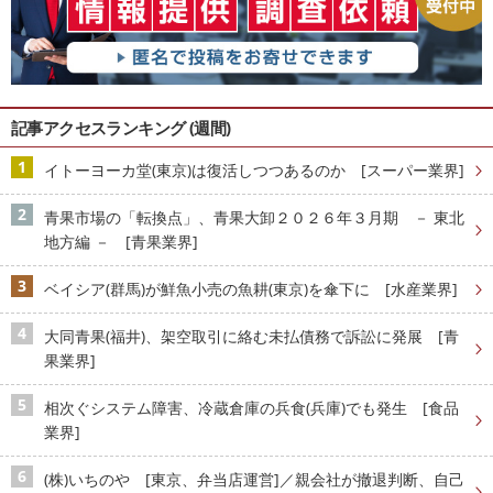
記事アクセスランキング (週間)
イトーヨーカ堂(東京)は復活しつつあるのか [スーパー業界]
青果市場の「転換点」、青果大卸２０２６年３月期 － 東北
地方編 － [青果業界]
ベイシア(群馬)が鮮魚小売の魚耕(東京)を傘下に [水産業界]
大同青果(福井)、架空取引に絡む未払債務で訴訟に発展 [青
果業界]
相次ぐシステム障害、冷蔵倉庫の兵食(兵庫)でも発生 [食品
業界]
(株)いちのや [東京、弁当店運営]／親会社が撤退判断、自己