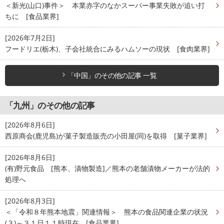
＜新光(山口)事件＞ 本業赤字のなかスーパー事業失敗が追い打
ちに [食品業界]
[2026年7月2日]
フードリエ(栃木)、子会社統合にみるハムソーの現状 [食肉業界]
「中国」のその他の記事 一覧
「九州」のその他の記事
[2026年8月6日]
西原商会(鹿児島)が菓子製造販売の小田屋(同)を取得 [菓子業界]
[2026年8月6日]
(有)野元食品 [熊本、漬物製造]／熊本の老舗漬物メーカーが法的
処理へ
[2026年8月3日]
＜「令和８年熊本地震」関連情報＞ 熊本の食品関連企業の状況
(３)～３１日１１時現在 [食品業界]