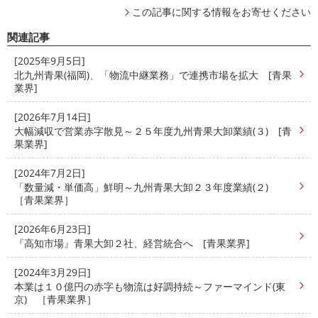
この記事に関する情報をお寄せください
関連記事
[2025年9月5日]
北九州青果(福岡)、「物流中継業務」で連携市場を拡大 [青果
業界]
[2026年7月14日]
大幅減収で営業赤字散見～２５年度九州青果大卸業績(３) [青
果業界]
[2024年7月2日]
「数量減・単価高」鮮明～九州青果大卸２３年度業績(２)
［青果業界］
[2026年6月23日]
『高知市場』青果大卸２社、経営統合へ [青果業界]
[2024年3月29日]
本業は１０億円の赤字も物流は好調持続～ファーマインド(東
京) ［青果業界］