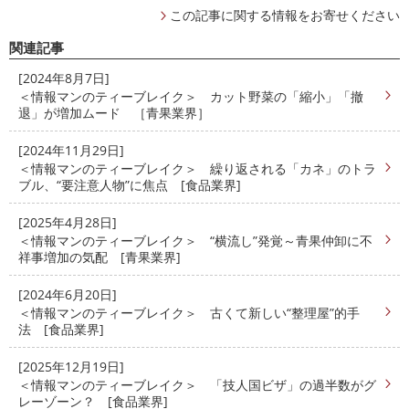
この記事に関する情報をお寄せください
関連記事
[2024年8月7日]
＜情報マンのティーブレイク＞ カット野菜の「縮小」「撤
退」が増加ムード ［青果業界］
[2024年11月29日]
＜情報マンのティーブレイク＞ 繰り返される「カネ」のトラ
ブル、“要注意人物”に焦点 [食品業界]
[2025年4月28日]
＜情報マンのティーブレイク＞ “横流し”発覚～青果仲卸に不
祥事増加の気配 [青果業界]
[2024年6月20日]
＜情報マンのティーブレイク＞ 古くて新しい“整理屋”的手
法 [食品業界]
[2025年12月19日]
＜情報マンのティーブレイク＞ 「技人国ビザ」の過半数がグ
レーゾーン？ [食品業界]