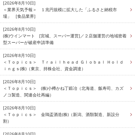
[2026年8月10日]
＜業界天気予報＞ １兆円規模に拡大した「ふるさと納税市
場」 [食品業界]
[2026年8月10日]
(株)ウインマート [宮城、スーパー運営]／２店舗運営の地域密着
型スーパーが破産申請準備
[2026年8月10日]
＜Ｔｏｐｉｃｓ＞ Ｔｒａｉｌｈｅａｄ Ｇｌｏｂａｌ Ｈｏｌｄ
ｉｎｇｓ(株)（東京、持株会社、資金調達）
[2026年8月10日]
＜Ｔｏｐｉｃｓ＞ (株)小樽かね丁鍛冶（北海道、飯寿司、カズ
ノコ製造、関連会社再編）
[2026年8月10日]
＜Ｔｏｐｉｃｓ＞ 金鵄盃酒造(株)（新潟、酒類製造、新設分
割）
[2026年8月10日]