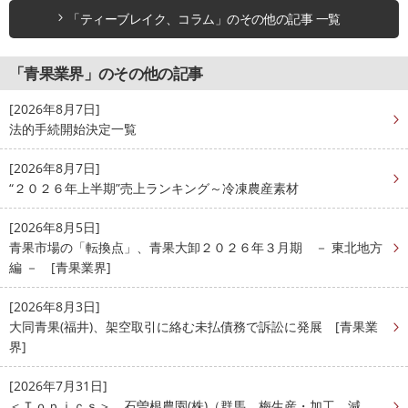
「ティーブレイク、コラム」のその他の記事 一覧
「青果業界」のその他の記事
[2026年8月7日]
法的手続開始決定一覧
[2026年8月7日]
“２０２６年上半期”売上ランキング～冷凍農産素材
[2026年8月5日]
青果市場の「転換点」、青果大卸２０２６年３月期 － 東北地方
編 － [青果業界]
[2026年8月3日]
大同青果(福井)、架空取引に絡む未払債務で訴訟に発展 [青果業
界]
[2026年7月31日]
＜Ｔｏｐｉｃｓ＞ 石曽根農園(株)（群馬、梅生産・加工、減