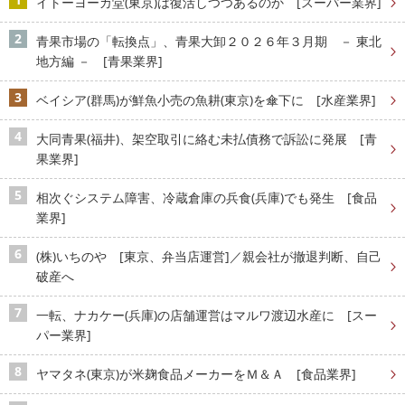
イトーヨーカ堂(東京)は復活しつつあるのか [スーパー業界]
青果市場の「転換点」、青果大卸２０２６年３月期 － 東北
地方編 － [青果業界]
ベイシア(群馬)が鮮魚小売の魚耕(東京)を傘下に [水産業界]
大同青果(福井)、架空取引に絡む未払債務で訴訟に発展 [青
果業界]
相次ぐシステム障害、冷蔵倉庫の兵食(兵庫)でも発生 [食品
業界]
(株)いちのや [東京、弁当店運営]／親会社が撤退判断、自己
破産へ
一転、ナカケー(兵庫)の店舗運営はマルワ渡辺水産に [スー
パー業界]
ヤマタネ(東京)が米麹食品メーカーをＭ＆Ａ [食品業界]