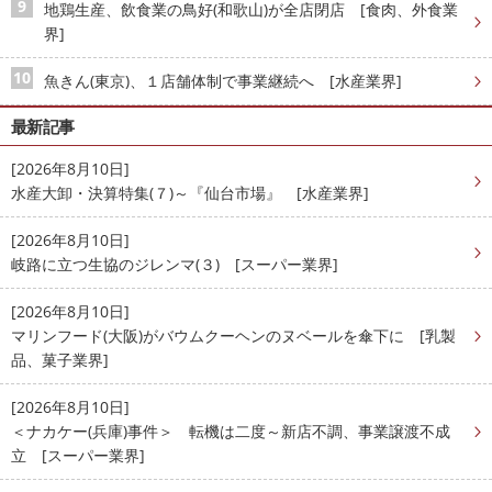
地鶏生産、飲食業の鳥好(和歌山)が全店閉店 [食肉、外食業
界]
魚きん(東京)、１店舗体制で事業継続へ [水産業界]
最新記事
[2026年8月10日]
水産大卸・決算特集(７)～『仙台市場』 [水産業界]
[2026年8月10日]
岐路に立つ生協のジレンマ(３) [スーパー業界]
[2026年8月10日]
マリンフード(大阪)がバウムクーヘンのヌベールを傘下に [乳製
品、菓子業界]
[2026年8月10日]
＜ナカケー(兵庫)事件＞ 転機は二度～新店不調、事業譲渡不成
立 [スーパー業界]