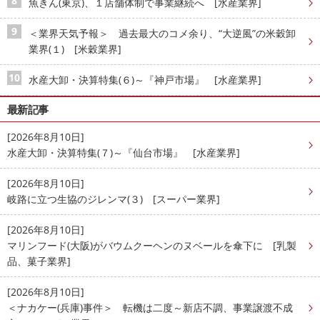
魚きん(東京)、１店舗体制で事業継続へ [水産業界]
＜業界天気予報＞ 過去最大のコメ余り、“大逆風”の米穀卸
業界(１) [米穀業界]
水産大卸・決算特集(６)～『神戸市場』 [水産業界]
最新記事
[2026年8月10日]
水産大卸・決算特集(７)～『仙台市場』 [水産業界]
[2026年8月10日]
岐路に立つ生協のジレンマ(３) [スーパー業界]
[2026年8月10日]
マリンフード(大阪)がバウムクーヘンのヌベールを傘下に [乳製
品、菓子業界]
[2026年8月10日]
＜ナカケー(兵庫)事件＞ 転機は二度～新店不調、事業譲渡不成