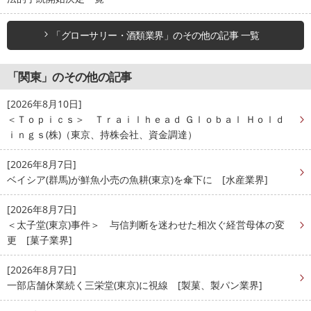
「グローサリー・酒類業界」のその他の記事 一覧
「関東」のその他の記事
[2026年8月10日]
＜Ｔｏｐｉｃｓ＞ Ｔｒａｉｌｈｅａｄ Ｇｌｏｂａｌ Ｈｏｌｄ
ｉｎｇｓ(株)（東京、持株会社、資金調達）
[2026年8月7日]
ベイシア(群馬)が鮮魚小売の魚耕(東京)を傘下に [水産業界]
[2026年8月7日]
＜太子堂(東京)事件＞ 与信判断を迷わせた相次ぐ経営母体の変
更 [菓子業界]
[2026年8月7日]
一部店舗休業続く三栄堂(東京)に視線 [製菓、製パン業界]