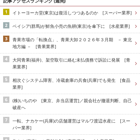
記事アクセスランキング (週間)
イトーヨーカ堂(東京)は復活しつつあるのか [スーパー業界]
ベイシア(群馬)が鮮魚小売の魚耕(東京)を傘下に [水産業界]
青果市場の「転換点」、青果大卸２０２６年３月期 － 東北
地方編 － [青果業界]
大同青果(福井)、架空取引に絡む未払債務で訴訟に発展 [青
果業界]
相次ぐシステム障害、冷蔵倉庫の兵食(兵庫)でも発生 [食品
業界]
(株)いちのや [東京、弁当店運営]／親会社が撤退判断、自己
破産へ
一転、ナカケー(兵庫)の店舗運営はマルワ渡辺水産に [スー
パー業界]