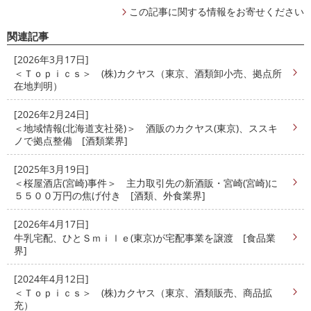
この記事に関する情報をお寄せください
関連記事
[2026年3月17日]
＜Ｔｏｐｉｃｓ＞ (株)カクヤス（東京、酒類卸小売、拠点所
在地判明）
[2026年2月24日]
＜地域情報(北海道支社発)＞ 酒販のカクヤス(東京)、ススキ
ノで拠点整備 [酒類業界]
[2025年3月19日]
＜桜屋酒店(宮崎)事件＞ 主力取引先の新酒販・宮崎(宮崎)に
５５００万円の焦げ付き [酒類、外食業界]
[2026年4月17日]
牛乳宅配、ひとＳｍｉｌｅ(東京)が宅配事業を譲渡 [食品業
界]
[2024年4月12日]
＜Ｔｏｐｉｃｓ＞ (株)カクヤス（東京、酒類販売、商品拡
充）