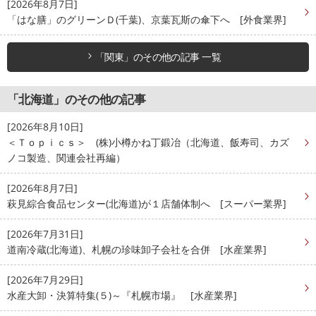
[2026年8月7日]
「はな膳」のグリーンＤ(千葉)、京葉瓦斯の傘下へ [外食業界]
「関東」のその他の記事 一覧
「北海道」のその他の記事
[2026年8月10日]
＜Ｔｏｐｉｃｓ＞ (株)小樽かね丁鍛冶（北海道、飯寿司、カズ
ノコ製造、関連会社再編）
[2026年8月7日]
萩見綜合食品センター(北海道)が１店舗体制へ [スーパー業界]
[2026年7月31日]
道南冷蔵(北海道)、札幌の珍味卸子会社を合併 [水産業界]
[2026年7月29日]
水産大卸・決算特集(５)～『札幌市場』 [水産業界]