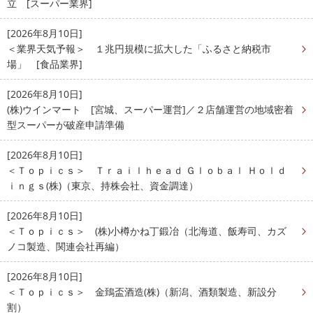
立 [スーパー業界]
[2026年8月10日]
＜業界天気予報＞ １兆円規模に拡大した「ふるさと納税市
場」 [食品業界]
[2026年8月10日]
(株)ウインマート [宮城、スーパー運営]／２店舗運営の地域密着
型スーパーが破産申請準備
[2026年8月10日]
＜Ｔｏｐｉｃｓ＞ Ｔｒａｉｌｈｅａｄ Ｇｌｏｂａｌ Ｈｏｌｄ
ｉｎｇｓ(株)（東京、持株会社、資金調達）
[2026年8月10日]
＜Ｔｏｐｉｃｓ＞ (株)小樽かね丁鍛冶（北海道、飯寿司、カズ
ノコ製造、関連会社再編）
[2026年8月10日]
＜Ｔｏｐｉｃｓ＞ 金鵄盃酒造(株)（新潟、酒類製造、新設分
割）