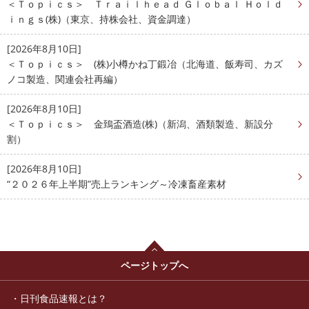
＜Ｔｏｐｉｃｓ＞ Ｔｒａｉｌｈｅａｄ Ｇｌｏｂａｌ Ｈｏｌｄ
ｉｎｇｓ(株)（東京、持株会社、資金調達）
[2026年8月10日]
＜Ｔｏｐｉｃｓ＞ (株)小樽かね丁鍛冶（北海道、飯寿司、カズ
ノコ製造、関連会社再編）
[2026年8月10日]
＜Ｔｏｐｉｃｓ＞ 金鵄盃酒造(株)（新潟、酒類製造、新設分
割）
[2026年8月10日]
“２０２６年上半期”売上ランキング～冷凍畜産素材
ページトップへ
日刊食品速報とは？