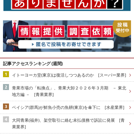
記事アクセスランキング (週間)
イトーヨーカ堂(東京)は復活しつつあるのか [スーパー業界]
青果市場の「転換点」、青果大卸２０２６年３月期 － 東北
地方編 － [青果業界]
ベイシア(群馬)が鮮魚小売の魚耕(東京)を傘下に [水産業界]
大同青果(福井)、架空取引に絡む未払債務で訴訟に発展 [青
果業界]