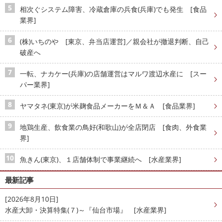
相次ぐシステム障害、冷蔵倉庫の兵食(兵庫)でも発生 [食品
業界]
(株)いちのや [東京、弁当店運営]／親会社が撤退判断、自己
破産へ
一転、ナカケー(兵庫)の店舗運営はマルワ渡辺水産に [スー
パー業界]
ヤマタネ(東京)が米麹食品メーカーをＭ＆Ａ [食品業界]
地鶏生産、飲食業の鳥好(和歌山)が全店閉店 [食肉、外食業
界]
魚きん(東京)、１店舗体制で事業継続へ [水産業界]
最新記事
[2026年8月10日]
水産大卸・決算特集(７)～『仙台市場』 [水産業界]