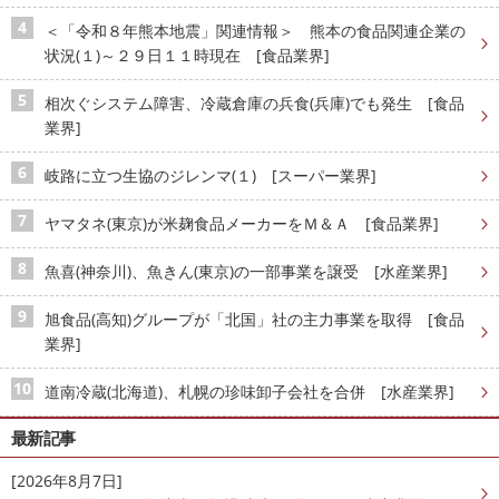
＜「令和８年熊本地震」関連情報＞ 熊本の食品関連企業の
状況(１)～２９日１１時現在 [食品業界]
相次ぐシステム障害、冷蔵倉庫の兵食(兵庫)でも発生 [食品
業界]
岐路に立つ生協のジレンマ(１) [スーパー業界]
ヤマタネ(東京)が米麹食品メーカーをＭ＆Ａ [食品業界]
魚喜(神奈川)、魚きん(東京)の一部事業を譲受 [水産業界]
旭食品(高知)グループが「北国」社の主力事業を取得 [食品
業界]
道南冷蔵(北海道)、札幌の珍味卸子会社を合併 [水産業界]
最新記事
[2026年8月7日]