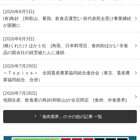
[2026年8月5日]
(有)鳥好 [和歌山、養鶏、飲食店運営]／前代表死去受け事業継続
が困難に
[2026年8月3日]
(株)くれたけ ほか１社 [鳥取、日本料理店、食肉卸ほか]／非食
品の親会社の経営破たんに連鎖
[2026年7月29日]
＜Ｔｏｐｉｃｓ＞ 全国畜産農業協同組合連合会（東京、畜産農
業協同組合、合併）
[2026年7月28日]
地鶏生産、飲食業の鳥好(和歌山)が全店閉店 [食肉、外食業界]
「食肉業界」のその他の記事 一覧