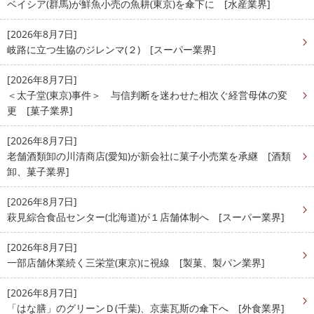
ベイシア(群馬)が鮮魚小売の魚耕(東京)を傘下に [水産業界]
[2026年8月7日]
岐路に立つ生協のジレンマ(２) [スーパー業界]
[2026年8月7日]
＜太子堂(東京)事件＞ 与信判断を迷わせた相次ぐ経営母体の変
更 [菓子業界]
[2026年8月7日]
老舗酒類卸の川清商店(愛知)が新会社に菓子小売業を承継 [酒類
卸、菓子業界]
[2026年8月7日]
萩見綜合食品センター(北海道)が１店舗体制へ [スーパー業界]
[2026年8月7日]
一部店舗休業続く三栄堂(東京)に視線 [製菓、製パン業界]
[2026年8月7日]
「はな膳」のグリーンＤ(千葉)、京葉瓦斯の傘下へ [外食業界]