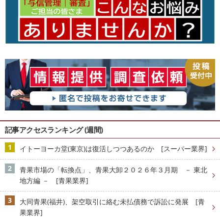
記事アクセスランキング (週間)
イトーヨーカ堂(東京)は復活しつつあるのか [スーパー業界]
青果市場の「転換点」、青果大卸２０２６年３月期 － 東北
地方編 － [青果業界]
大同青果(福井)、架空取引に絡む未払債務で訴訟に発展 [青
果業界]