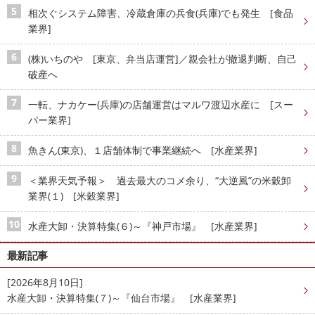
相次ぐシステム障害、冷蔵倉庫の兵食(兵庫)でも発生 [食品
業界]
(株)いちのや [東京、弁当店運営]／親会社が撤退判断、自己
破産へ
一転、ナカケー(兵庫)の店舗運営はマルワ渡辺水産に [スー
パー業界]
魚きん(東京)、１店舗体制で事業継続へ [水産業界]
＜業界天気予報＞ 過去最大のコメ余り、“大逆風”の米穀卸
業界(１) [米穀業界]
水産大卸・決算特集(６)～『神戸市場』 [水産業界]
最新記事
[2026年8月10日]
水産大卸・決算特集(７)～『仙台市場』 [水産業界]