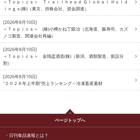
＜Ｔｏｐｉｃｓ＞ Ｔｒａｉｌｈｅａｄ Ｇｌｏｂａｌ Ｈｏｌｄ
ｉｎｇｓ(株)（東京、持株会社、資金調達）
[2026年8月10日]
＜Ｔｏｐｉｃｓ＞ (株)小樽かね丁鍛冶（北海道、飯寿司、カズ
ノコ製造、関連会社再編）
[2026年8月10日]
＜Ｔｏｐｉｃｓ＞ 金鵄盃酒造(株)（新潟、酒類製造、新設分
割）
[2026年8月10日]
“２０２６年上半期”売上ランキング～冷凍畜産素材
ページトップへ
日刊食品速報とは？