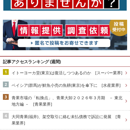
記事アクセスランキング (週間)
イトーヨーカ堂(東京)は復活しつつあるのか [スーパー業界]
ベイシア(群馬)が鮮魚小売の魚耕(東京)を傘下に [水産業界]
青果市場の「転換点」、青果大卸２０２６年３月期 － 東北
地方編 － [青果業界]
大同青果(福井)、架空取引に絡む未払債務で訴訟に発展 [青
果業界]