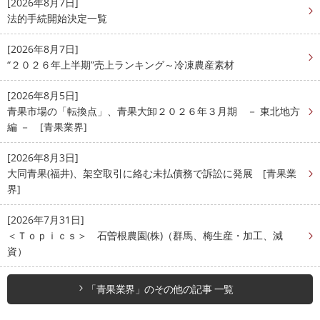
[2026年8月7日]
法的手続開始決定一覧
[2026年8月7日]
“２０２６年上半期”売上ランキング～冷凍農産素材
[2026年8月5日]
青果市場の「転換点」、青果大卸２０２６年３月期 － 東北地方
編 － [青果業界]
[2026年8月3日]
大同青果(福井)、架空取引に絡む未払債務で訴訟に発展 [青果業
界]
[2026年7月31日]
＜Ｔｏｐｉｃｓ＞ 石曽根農園(株)（群馬、梅生産・加工、減
資）
「青果業界」のその他の記事 一覧