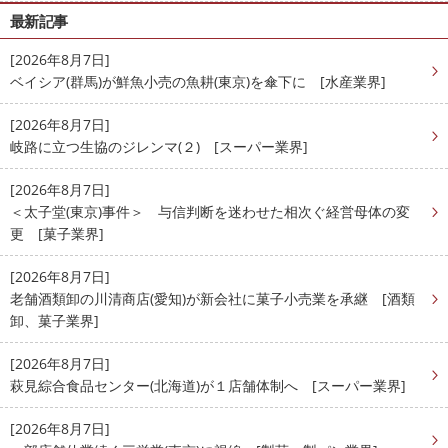
最新記事
[2026年8月7日]
ベイシア(群馬)が鮮魚小売の魚耕(東京)を傘下に [水産業界]
[2026年8月7日]
岐路に立つ生協のジレンマ(２) [スーパー業界]
[2026年8月7日]
＜太子堂(東京)事件＞ 与信判断を迷わせた相次ぐ経営母体の変
更 [菓子業界]
[2026年8月7日]
老舗酒類卸の川清商店(愛知)が新会社に菓子小売業を承継 [酒類
卸、菓子業界]
[2026年8月7日]
萩見綜合食品センター(北海道)が１店舗体制へ [スーパー業界]
[2026年8月7日]