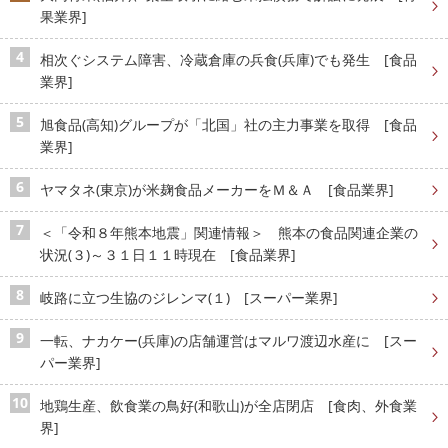
果業界]
相次ぐシステム障害、冷蔵倉庫の兵食(兵庫)でも発生 [食品
業界]
旭食品(高知)グループが「北国」社の主力事業を取得 [食品
業界]
ヤマタネ(東京)が米麹食品メーカーをＭ＆Ａ [食品業界]
＜「令和８年熊本地震」関連情報＞ 熊本の食品関連企業の
状況(３)～３１日１１時現在 [食品業界]
岐路に立つ生協のジレンマ(１) [スーパー業界]
一転、ナカケー(兵庫)の店舗運営はマルワ渡辺水産に [スー
パー業界]
地鶏生産、飲食業の鳥好(和歌山)が全店閉店 [食肉、外食業
界]