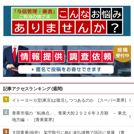
記事アクセスランキング (週間)
イトーヨーカ堂(東京)は復活しつつあるのか [スーパー業界]
青果市場の「転換点」、青果大卸２０２６年３月期 － 東北
地方編 － [青果業界]
大同青果(福井)、架空取引に絡む未払債務で訴訟に発展 [青