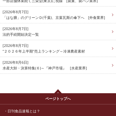
一部店舗休業続く三栄堂(東京)に視線 [製菓、製パン業界]
[2026年8月7日]
「はな膳」のグリーンＤ(千葉)、京葉瓦斯の傘下へ [外食業界]
[2026年8月7日]
法的手続開始決定一覧
[2026年8月7日]
“２０２６年上半期”売上ランキング～冷凍農産素材
[2026年8月6日]
水産大卸・決算特集(６)～『神戸市場』 [水産業界]
ページトップへ
日刊食品速報とは？