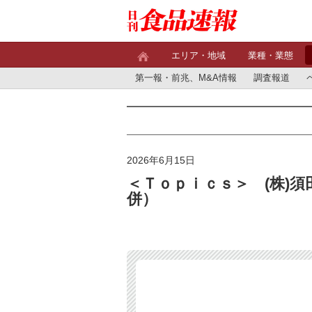
エリア・地域
業種・業態
第一報・前兆、M&A情報
調査報道
2026年6月15日
＜Ｔｏｐｉｃｓ＞ (株)
併）