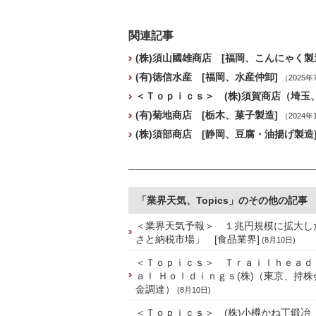
関連記事
(株)須山國雄商店 [福岡、こんにゃく製
(有)徳信水産 [福岡、水産仲卸]
（2025年
＜Ｔｏｐｉｃｓ＞ (株)須賀商店（埼玉
(有)菊地商店 [栃木、菓子製造]
（2024年
(株)須部商店 [静岡、豆腐・油揚げ製
「業界天気、Topics」のその他の記事
＜業界天気予報＞ １兆円規模に拡大し
さと納税市場」 [食品業界]
(8月10日)
＜Ｔｏｐｉｃｓ＞ Ｔｒａｉｌｈｅａｄ
ａｌ Ｈｏｌｄｉｎｇｓ(株)（東京、持
金調達）
(8月10日)
＜Ｔｏｐｉｃｓ＞ (株)小樽かね丁鍛冶