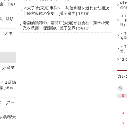
(株
編）
(8月1
の地
＜太子堂(東京)事件＞ 与信判断を迷わせた相次
ぐ経営母体の変更 [菓子業界]
(8月7日)
＜Ｔ
潟、酒類
ｌ 
老舗酒類卸の川清商店(愛知)が新会社に菓子小売
達）
業を承継 [酒類卸、菓子業界]
(8月7日)
、“大逆
＜Ｔ
寿司
＜Ｔ
造、
“２
 [水産業
カレ
]／２店舗
備
<
(8月10
日
に [スー
2
禍の影響大
9