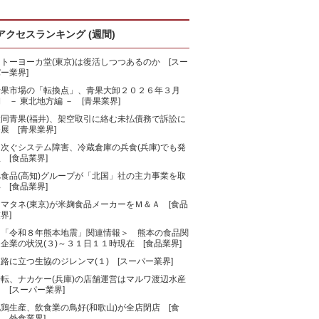
アクセスランキング (週間)
トーヨーカ堂(東京)は復活しつつあるのか [スー
ー業界]
青果市場の「転換点」、青果大卸２０２６年３月
 － 東北地方編 － [青果業界]
大同青果(福井)、架空取引に絡む未払債務で訴訟に
展 [青果業界]
相次ぐシステム障害、冷蔵倉庫の兵食(兵庫)でも発
 [食品業界]
旭食品(高知)グループが「北国」社の主力事業を取
 [食品業界]
マタネ(東京)が米麹食品メーカーをＭ＆Ａ [食品
界]
＜「令和８年熊本地震」関連情報＞ 熊本の食品関
企業の状況(３)～３１日１１時現在 [食品業界]
路に立つ生協のジレンマ(１) [スーパー業界]
一転、ナカケー(兵庫)の店舗運営はマルワ渡辺水産
 [スーパー業界]
鶏生産、飲食業の鳥好(和歌山)が全店閉店 [食
、外食業界]