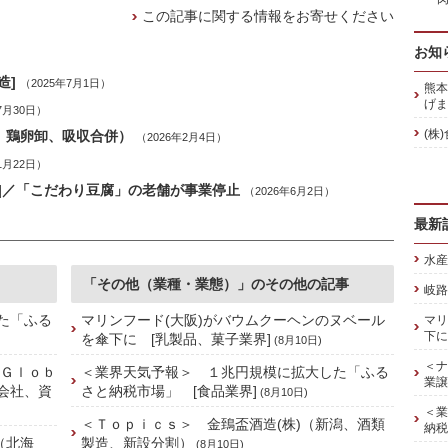
この記事に関する情報をお寄せください
お知
造]
（2025年7月1日）
熊本
げま
7月30日）
(株
、鶏卵卸、吸収合併）
（2026年2月4日）
1月22日）
造]／「こだわり豆腐」の老舗が事業停止
（2026年6月2日）
最新
水産
「その他（業種・業態）」のその他の記事
岐路
た「ふる
マリンフード(大阪)がバウムクーヘンのヌベール
マリ
下に
を傘下に [乳製品、菓子業界]
(8月10日)
＜ナ
 Ｇｌｏｂ
＜業界天気予報＞ １兆円規模に拡大した「ふる
業譲
株会社、資
さと納税市場」 [食品業界]
(8月10日)
＜業
＜Ｔｏｐｉｃｓ＞ 金鵄盃酒造(株)（新潟、酒類
納税
（北海
製造、新設分割）
(8月10日)