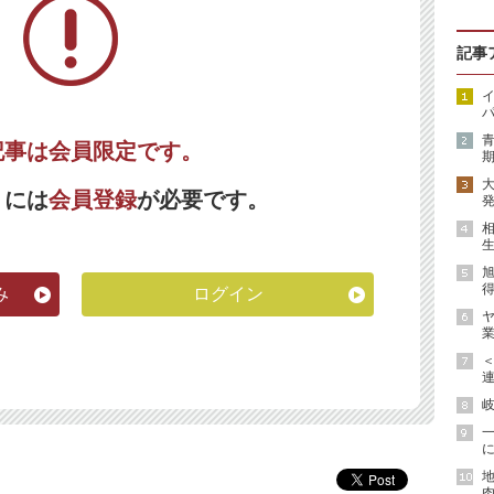
記事
イ
パ
記事は会員限定です。
期
くには
会員登録
が必要です。
発
生
得
み
ログイン
ヤ
業
連
岐
に
地
肉