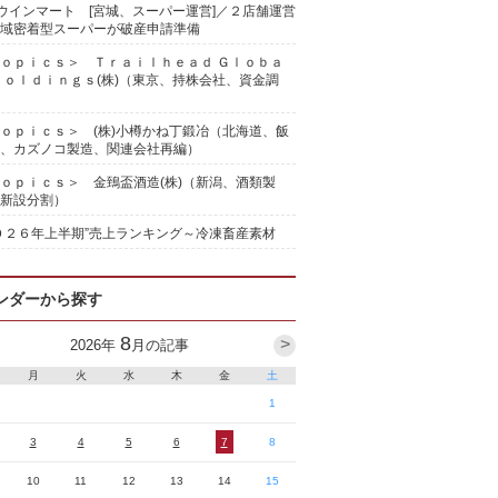
)ウインマート [宮城、スーパー運営]／２店舗運営
域密着型スーパーが破産申請準備
ｏｐｉｃｓ＞ Ｔｒａｉｌｈｅａｄ Ｇｌｏｂａ
Ｈｏｌｄｉｎｇｓ(株)（東京、持株会社、資金調
ｏｐｉｃｓ＞ (株)小樽かね丁鍛冶（北海道、飯
、カズノコ製造、関連会社再編）
ｏｐｉｃｓ＞ 金鵄盃酒造(株)（新潟、酒類製
新設分割）
０２６年上半期”売上ランキング～冷凍畜産素材
ンダーから探す
8
>
2026
年
月の記事
月
火
水
木
金
土
1
3
4
5
6
7
8
10
11
12
13
14
15