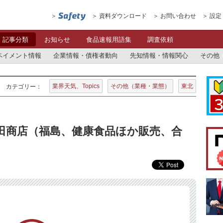
資料ダウンロード
お問い合わせ
設定
記事分類
お知らせ
食品速報用語集
調査依頼
ペイメント情報
企業情報・債権者動向
先知情報・情報関心
その他
業界天気、Topics
その他（業種・業態）
東北
カテゴリー：
須田商店（福島、健康食品ほか販売、合