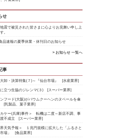
らせ
地震で被災された皆さまに心よりお見舞い申し上
す。
)食品速報の夏季休業・休刊日のお知らせ
> お知らせ 一覧へ
記事
大卸・決算特集(７)～『仙台市場』 [水産業界]
に立つ生協のジレンマ(３) [スーパー業界]
ンフード(大阪)がバウムクーヘンのヌベールを傘
 [乳製品、菓子業界]
カケー(兵庫)事件＞ 転機は二度～新店不調、事
渡不成立 [スーパー業界]
界天気予報＞ １兆円規模に拡大した「ふるさと
市場」 [食品業界]