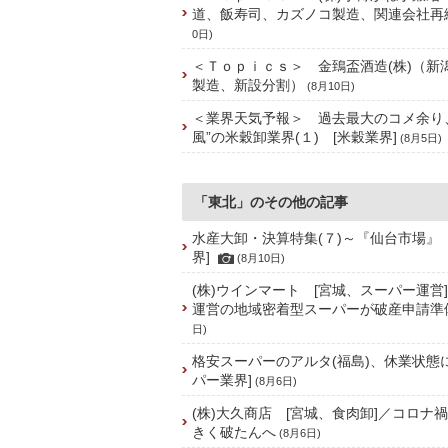
道、飯寿司、カズノコ製造、関連会社再
0日)
＜Ｔｏｐｉｃｓ＞ 金鵄盃酒造(株)（新
製造、新設分割）
(8月10日)
＜業界天気予報＞ 過去最大のコメ余り
風”の米穀卸業界(１) [米穀業界]
(8月5日)
「東北」のその他の記事
水産大卸・決算特集(７)～『仙台市場』
界]
(8月10日)
(株)ウインマート [宮城、スーパー運営
運営の地域密着型スーパーが破産申請準
日)
格安スーパーのアルタ(福島)、休業状態
パー業界]
(8月6日)
(株)大久商店 [宮城、食肉卸]／コロナ
きく破たんへ
(8月6日)