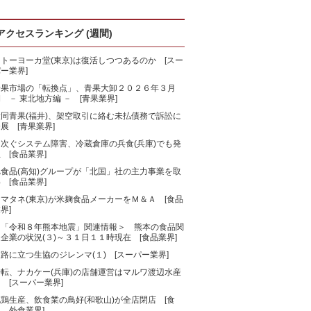
アクセスランキング (週間)
トーヨーカ堂(東京)は復活しつつあるのか [スー
ー業界]
青果市場の「転換点」、青果大卸２０２６年３月
 － 東北地方編 － [青果業界]
大同青果(福井)、架空取引に絡む未払債務で訴訟に
展 [青果業界]
相次ぐシステム障害、冷蔵倉庫の兵食(兵庫)でも発
 [食品業界]
旭食品(高知)グループが「北国」社の主力事業を取
 [食品業界]
マタネ(東京)が米麹食品メーカーをＭ＆Ａ [食品
界]
＜「令和８年熊本地震」関連情報＞ 熊本の食品関
企業の状況(３)～３１日１１時現在 [食品業界]
路に立つ生協のジレンマ(１) [スーパー業界]
一転、ナカケー(兵庫)の店舗運営はマルワ渡辺水産
 [スーパー業界]
鶏生産、飲食業の鳥好(和歌山)が全店閉店 [食
、外食業界]