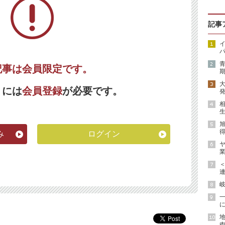
記事
イ
パ
記事は会員限定です。
期
くには
会員登録
が必要です。
発
生
得
み
ログイン
ヤ
業
連
岐
に
地
肉