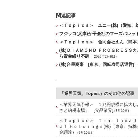
関連記事
＜Ｔｏｐｉｃｓ＞ ユニー(株)（愛知、
フジッコ(兵庫)が子会社のフーズパレット
＜Ｔｏｐｉｃｓ＞ 合同会社えん（熊本
(株)ＤＩＡＭＯＮＤ ＰＲＯＧＲＥＳＳ
ら資金繰り不調
（2026年2月9日）
(株)台星商事 [東京、回転寿司店運営]
「業界天気、Topics」のその他の記事
＜業界天気予報＞ １兆円規模に拡大し
さと納税市場」 [食品業界]
(8月10日)
＜Ｔｏｐｉｃｓ＞ Ｔｒａｉｌｈｅａｄ
ａｌ Ｈｏｌｄｉｎｇｓ(株)（東京、持
金調達）
(8月10日)