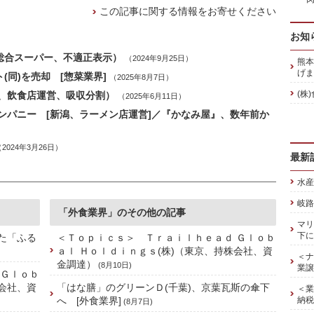
この記事に関する情報をお寄せください
お知
総合スーパー、不適正表示）
（2024年9月25日）
熊本
げま
(同)を売却 [惣菜業界]
（2025年8月7日）
(株
、飲食店運営、吸収分割）
（2025年6月11日）
カンパニー [新潟、ラーメン店運営]／『かなみ屋』、数年前か
（2024年3月26日）
最新
水産
岐路
「外食業界」のその他の記事
マリ
下に
た「ふる
＜Ｔｏｐｉｃｓ＞ Ｔｒａｉｌｈｅａｄ Ｇｌｏｂ
ａｌ Ｈｏｌｄｉｎｇｓ(株)（東京、持株会社、資
＜ナ
金調達）
(8月10日)
業譲
 Ｇｌｏｂ
株会社、資
「はな膳」のグリーンＤ(千葉)、京葉瓦斯の傘下
＜業
へ [外食業界]
納税
(8月7日)