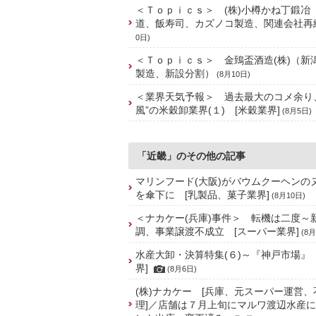
＜Ｔｏｐｉｃｓ＞ (株)小樽かね丁鍛冶
道、飯寿司、カズノコ製造、関連会社再
0日)
＜Ｔｏｐｉｃｓ＞ 金鵄盃酒造(株)（新
製造、新設分割）
(8月10日)
＜業界天気予報＞ 過去最大のコメ余り
風”の米穀卸業界(１) [米穀業界]
(8月5日)
「近畿」のその他の記事
マリンフード(大阪)がバウムクーヘンの
を傘下に [乳製品、菓子業界]
(8月10日)
＜ナカケー(兵庫)事件＞ 転機は二度～
調、事業譲渡不成立 [スーパー業界]
(8月
水産大卸・決算特集(６)～『神戸市場』
界]
(8月6日)
(株)ナカケー [兵庫、元スーパー運営
理]／店舗は７月上旬にマルワ渡辺水産