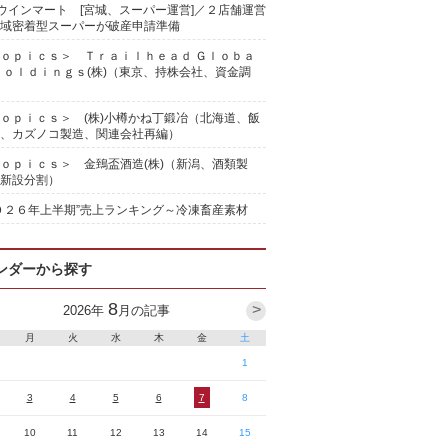
)ウインマート [宮城、スーパー運営]／２店舗運営
域密着型スーパーが破産申請準備
ｏｐｉｃｓ＞ Ｔｒａｉｌｈｅａｄ Ｇｌｏｂａ
Ｈｏｌｄｉｎｇｓ(株)（東京、持株会社、資金調
ｏｐｉｃｓ＞ (株)小樽かね丁鍛冶（北海道、飯
、カズノコ製造、関連会社再編）
ｏｐｉｃｓ＞ 金鵄盃酒造(株)（新潟、酒類製
新設分割）
０２６年上半期”売上ランキング～冷凍畜産素材
ンダーから探す
8
>
2026
年
月の記事
月
火
水
木
金
土
1
3
4
5
6
7
8
10
11
12
13
14
15