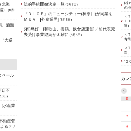
(株
（北海
法的手続開始決定一覧
(8月7日)
の地
編）
(8月1
『ＤｉＣＥ』のニューシティー(神奈川)が同業を
＜Ｔ
Ｍ＆Ａ [外食業界]
(8月5日)
ｌ 
潟、酒類
達）
(有)鳥好 [和歌山、養鶏、飲食店運営]／前代表死
去受け事業継続が困難に
＜Ｔ
(8月5日)
寿司
、“大逆
＜Ｔ
造、
“２
ヌベール
カレ
新店不
<
10日)
日
 [水産業
2
、不動産管
によるテナ
9