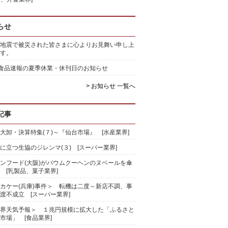
らせ
地震で被災された皆さまに心よりお見舞い申し上
す。
)食品速報の夏季休業・休刊日のお知らせ
> お知らせ 一覧へ
記事
大卸・決算特集(７)～『仙台市場』 [水産業界]
に立つ生協のジレンマ(３) [スーパー業界]
ンフード(大阪)がバウムクーヘンのヌベールを傘
 [乳製品、菓子業界]
カケー(兵庫)事件＞ 転機は二度～新店不調、事
渡不成立 [スーパー業界]
界天気予報＞ １兆円規模に拡大した「ふるさと
市場」 [食品業界]