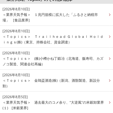
[2026年8月10日]
＜業界天気予報＞ １兆円規模に拡大した「ふるさと納税市
場」 [食品業界]
[2026年8月10日]
＜Ｔｏｐｉｃｓ＞ Ｔｒａｉｌｈｅａｄ Ｇｌｏｂａｌ Ｈｏｌｄ
ｉｎｇｓ(株)（東京、持株会社、資金調達）
[2026年8月10日]
＜Ｔｏｐｉｃｓ＞ (株)小樽かね丁鍛冶（北海道、飯寿司、カズ
ノコ製造、関連会社再編）
[2026年8月10日]
＜Ｔｏｐｉｃｓ＞ 金鵄盃酒造(株)（新潟、酒類製造、新設分
割）
[2026年8月5日]
＜業界天気予報＞ 過去最大のコメ余り、“大逆風”の米穀卸業界
(１) [米穀業界]