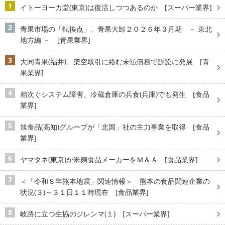
イトーヨーカ堂(東京)は復活しつつあるのか [スーパー業界]
青果市場の「転換点」、青果大卸２０２６年３月期 － 東北
地方編 － [青果業界]
大同青果(福井)、架空取引に絡む未払債務で訴訟に発展 [青
果業界]
相次ぐシステム障害、冷蔵倉庫の兵食(兵庫)でも発生 [食品
業界]
旭食品(高知)グループが「北国」社の主力事業を取得 [食品
業界]
ヤマタネ(東京)が米麹食品メーカーをＭ＆Ａ [食品業界]
＜「令和８年熊本地震」関連情報＞ 熊本の食品関連企業の
状況(３)～３１日１１時現在 [食品業界]
岐路に立つ生協のジレンマ(１) [スーパー業界]