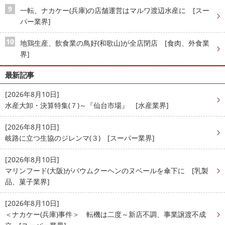
一転、ナカケー(兵庫)の店舗運営はマルワ渡辺水産に [スー
パー業界]
地鶏生産、飲食業の鳥好(和歌山)が全店閉店 [食肉、外食業
界]
最新記事
[2026年8月10日]
水産大卸・決算特集(７)～『仙台市場』 [水産業界]
[2026年8月10日]
岐路に立つ生協のジレンマ(３) [スーパー業界]
[2026年8月10日]
マリンフード(大阪)がバウムクーヘンのヌベールを傘下に [乳製
品、菓子業界]
[2026年8月10日]
＜ナカケー(兵庫)事件＞ 転機は二度～新店不調、事業譲渡不成