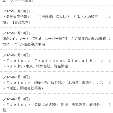
立 [スーパー業界]
[2026年8月10日]
＜業界天気予報＞ １兆円規模に拡大した「ふるさと納税市
場」 [食品業界]
[2026年8月10日]
(株)ウインマート [宮城、スーパー運営]／２店舗運営の地域密着
型スーパーが破産申請準備
[2026年8月10日]
＜Ｔｏｐｉｃｓ＞ Ｔｒａｉｌｈｅａｄ Ｇｌｏｂａｌ Ｈｏｌｄ
ｉｎｇｓ(株)（東京、持株会社、資金調達）
[2026年8月10日]
＜Ｔｏｐｉｃｓ＞ (株)小樽かね丁鍛冶（北海道、飯寿司、カズ
ノコ製造、関連会社再編）
[2026年8月10日]
＜Ｔｏｐｉｃｓ＞ 金鵄盃酒造(株)（新潟、酒類製造、新設分
割）