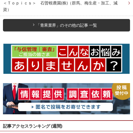
＜Ｔｏｐｉｃｓ＞ 石曽根農園(株)（群馬、梅生産・加工、減
資）
「青果業界」のその他の記事 一覧
記事アクセスランキング (週間)