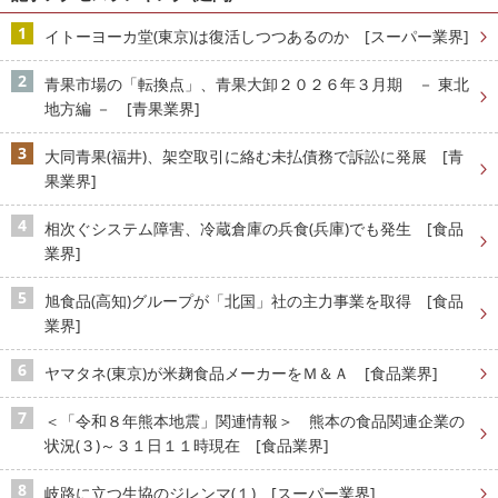
イトーヨーカ堂(東京)は復活しつつあるのか [スーパー業界]
青果市場の「転換点」、青果大卸２０２６年３月期 － 東北
地方編 － [青果業界]
大同青果(福井)、架空取引に絡む未払債務で訴訟に発展 [青
果業界]
相次ぐシステム障害、冷蔵倉庫の兵食(兵庫)でも発生 [食品
業界]
旭食品(高知)グループが「北国」社の主力事業を取得 [食品
業界]
ヤマタネ(東京)が米麹食品メーカーをＭ＆Ａ [食品業界]
＜「令和８年熊本地震」関連情報＞ 熊本の食品関連企業の
状況(３)～３１日１１時現在 [食品業界]
岐路に立つ生協のジレンマ(１) [スーパー業界]