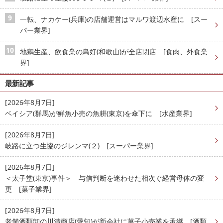
一転、ナカケー(兵庫)の店舗運営はマルワ渡辺水産に [スー
パー業界]
地鶏生産、飲食業の鳥好(和歌山)が全店閉店 [食肉、外食業
界]
最新記事
[2026年8月7日]
ベイシア(群馬)が鮮魚小売の魚耕(東京)を傘下に [水産業界]
[2026年8月7日]
岐路に立つ生協のジレンマ(２) [スーパー業界]
[2026年8月7日]
＜太子堂(東京)事件＞ 与信判断を迷わせた相次ぐ経営母体の変
更 [菓子業界]
[2026年8月7日]
老舗酒類卸の川清商店(愛知)が新会社に菓子小売業を承継 [酒類