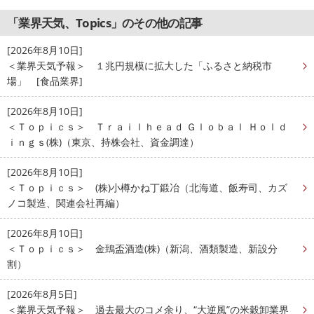
「業界天気、Topics」のその他の記事
[2026年8月10日]
＜業界天気予報＞ １兆円規模に拡大した「ふるさと納税市
場」 [食品業界]
[2026年8月10日]
＜Ｔｏｐｉｃｓ＞ Ｔｒａｉｌｈｅａｄ Ｇｌｏｂａｌ Ｈｏｌｄ
ｉｎｇｓ(株)（東京、持株会社、資金調達）
[2026年8月10日]
＜Ｔｏｐｉｃｓ＞ (株)小樽かね丁鍛冶（北海道、飯寿司、カズ
ノコ製造、関連会社再編）
[2026年8月10日]
＜Ｔｏｐｉｃｓ＞ 金鵄盃酒造(株)（新潟、酒類製造、新設分
割）
[2026年8月5日]
＜業界天気予報＞ 過去最大のコメ余り、“大逆風”の米穀卸業界