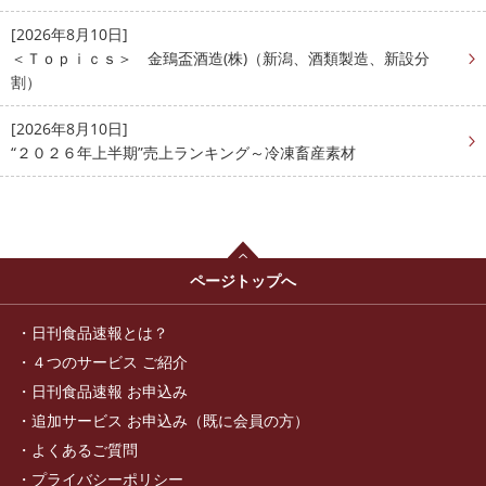
[2026年8月10日]
＜Ｔｏｐｉｃｓ＞ 金鵄盃酒造(株)（新潟、酒類製造、新設分
割）
[2026年8月10日]
“２０２６年上半期”売上ランキング～冷凍畜産素材
ページトップへ
日刊食品速報とは？
４つのサービス ご紹介
日刊食品速報 お申込み
追加サービス お申込み（既に会員の方）
よくあるご質問
プライバシーポリシー