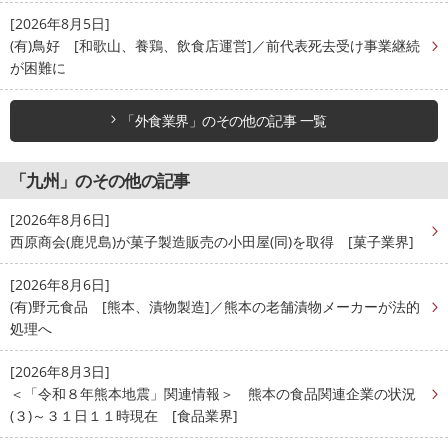
[2026年8月5日]
(有)鳥好 [和歌山、養鶏、飲食店運営]／前代表死去受け事業継続
が困難に
「外食業界」のその他の記事 一覧
「九州」のその他の記事
[2026年8月6日]
西原商会(鹿児島)が菓子製造販売の小田屋(同)を取得 [菓子業界]
[2026年8月6日]
(有)野元食品 [熊本、漬物製造]／熊本の老舗漬物メーカーが法的
処理へ
[2026年8月3日]
＜「令和８年熊本地震」関連情報＞ 熊本の食品関連企業の状況
(３)～３１日１１時現在 [食品業界]