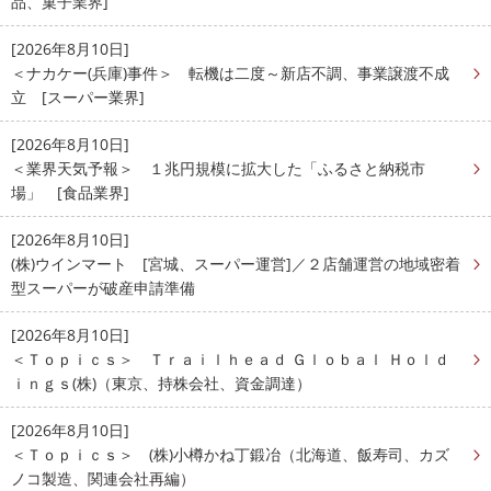
品、菓子業界]
[2026年8月10日]
＜ナカケー(兵庫)事件＞ 転機は二度～新店不調、事業譲渡不成
立 [スーパー業界]
[2026年8月10日]
＜業界天気予報＞ １兆円規模に拡大した「ふるさと納税市
場」 [食品業界]
[2026年8月10日]
(株)ウインマート [宮城、スーパー運営]／２店舗運営の地域密着
型スーパーが破産申請準備
[2026年8月10日]
＜Ｔｏｐｉｃｓ＞ Ｔｒａｉｌｈｅａｄ Ｇｌｏｂａｌ Ｈｏｌｄ
ｉｎｇｓ(株)（東京、持株会社、資金調達）
[2026年8月10日]
＜Ｔｏｐｉｃｓ＞ (株)小樽かね丁鍛冶（北海道、飯寿司、カズ
ノコ製造、関連会社再編）