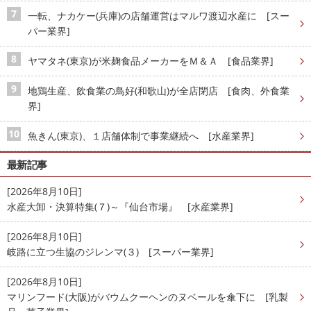
一転、ナカケー(兵庫)の店舗運営はマルワ渡辺水産に [スー
パー業界]
ヤマタネ(東京)が米麹食品メーカーをＭ＆Ａ [食品業界]
地鶏生産、飲食業の鳥好(和歌山)が全店閉店 [食肉、外食業
界]
魚きん(東京)、１店舗体制で事業継続へ [水産業界]
最新記事
[2026年8月10日]
水産大卸・決算特集(７)～『仙台市場』 [水産業界]
[2026年8月10日]
岐路に立つ生協のジレンマ(３) [スーパー業界]
[2026年8月10日]
マリンフード(大阪)がバウムクーヘンのヌベールを傘下に [乳製