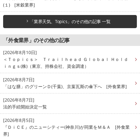
(１) [米穀業界]
「業界天気、Topics」のその他の記事 一覧
「外食業界」のその他の記事
[2026年8月10日]
＜Ｔｏｐｉｃｓ＞ Ｔｒａｉｌｈｅａｄ Ｇｌｏｂａｌ Ｈｏｌｄ
ｉｎｇｓ(株)（東京、持株会社、資金調達）
[2026年8月7日]
「はな膳」のグリーンＤ(千葉)、京葉瓦斯の傘下へ [外食業界]
[2026年8月7日]
法的手続開始決定一覧
[2026年8月5日]
『ＤｉＣＥ』のニューシティー(神奈川)が同業をＭ＆Ａ [外食業
界]