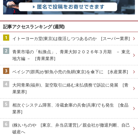
記事アクセスランキング (週間)
イトーヨーカ堂(東京)は復活しつつあるのか [スーパー業界]
青果市場の「転換点」、青果大卸２０２６年３月期 － 東北
地方編 － [青果業界]
ベイシア(群馬)が鮮魚小売の魚耕(東京)を傘下に [水産業界]
大同青果(福井)、架空取引に絡む未払債務で訴訟に発展 [青
果業界]
相次ぐシステム障害、冷蔵倉庫の兵食(兵庫)でも発生 [食品
業界]
(株)いちのや [東京、弁当店運営]／親会社が撤退判断、自己
破産へ