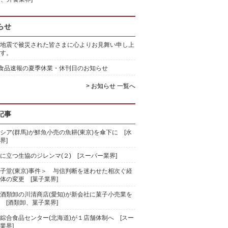
らせ
地震で被災された皆さまに心よりお見舞い申し上
す。
)食品速報の夏季休業・休刊日のお知らせ
> お知らせ 一覧へ
記事
シア(群馬)が鮮魚小売の魚耕(東京)を傘下に [水
界]
に立つ生協のジレンマ(２) [スーパー業界]
子堂(東京)事件＞ 与信判断を迷わせた相次ぐ経
体の変更 [菓子業界]
酒類卸の川清商店(愛知)が新会社に菓子小売業を
 [酒類卸、菓子業界]
綜合食品センター(北海道)が１店舗体制へ [スー
業界]