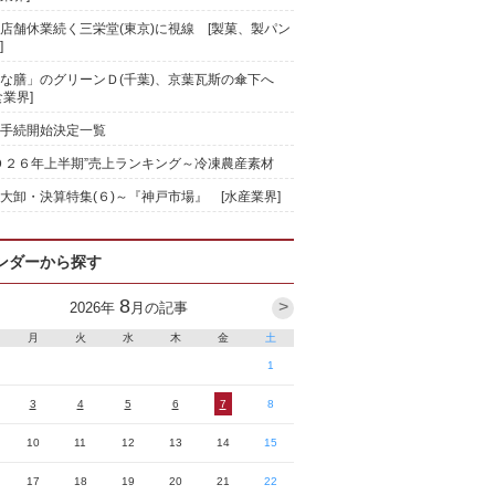
店舗休業続く三栄堂(東京)に視線 [製菓、製パン
]
な膳」のグリーンＤ(千葉)、京葉瓦斯の傘下へ
食業界]
手続開始決定一覧
０２６年上半期”売上ランキング～冷凍農産素材
大卸・決算特集(６)～『神戸市場』 [水産業界]
ンダーから探す
8
>
2026
年
月の記事
月
火
水
木
金
土
1
3
4
5
6
7
8
10
11
12
13
14
15
17
18
19
20
21
22