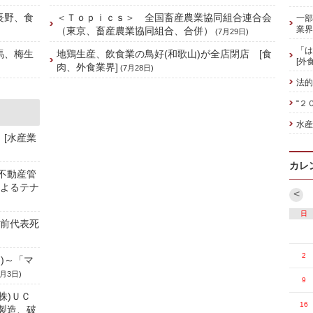
長野、食
＜Ｔｏｐｉｃｓ＞ 全国畜産農業協同組合連合会
一部
業界
（東京、畜産農業協同組合、合併）
(7月29日)
「は
馬、梅生
地鶏生産、飲食業の鳥好(和歌山)が全店閉店 [食
[外
肉、外食業界]
(7月28日)
法的
“２
水産
 [水産業
カレ
、不動産管
によるテナ
<
日
／前代表死
2
)～「マ
8月3日)
9
株)ＵＣ
16
製造、破