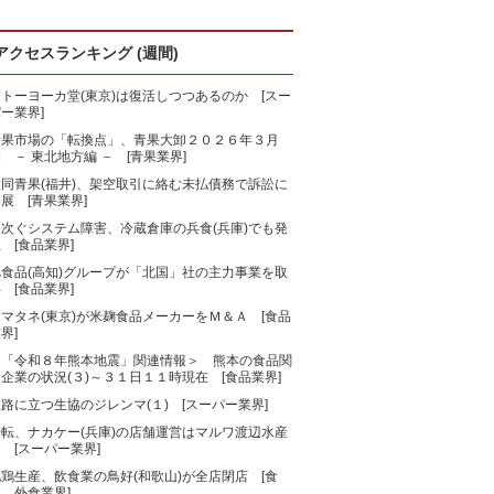
アクセスランキング (週間)
トーヨーカ堂(東京)は復活しつつあるのか [スー
ー業界]
青果市場の「転換点」、青果大卸２０２６年３月
 － 東北地方編 － [青果業界]
大同青果(福井)、架空取引に絡む未払債務で訴訟に
展 [青果業界]
相次ぐシステム障害、冷蔵倉庫の兵食(兵庫)でも発
 [食品業界]
旭食品(高知)グループが「北国」社の主力事業を取
 [食品業界]
マタネ(東京)が米麹食品メーカーをＭ＆Ａ [食品
界]
＜「令和８年熊本地震」関連情報＞ 熊本の食品関
企業の状況(３)～３１日１１時現在 [食品業界]
路に立つ生協のジレンマ(１) [スーパー業界]
一転、ナカケー(兵庫)の店舗運営はマルワ渡辺水産
 [スーパー業界]
鶏生産、飲食業の鳥好(和歌山)が全店閉店 [食
、外食業界]