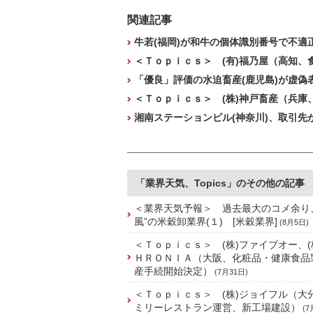
関連記事
牛若(福岡)が和牛の個体識別番号で不適正
＜Ｔｏｐｉｃｓ＞ (有)福乃屋（高知、
「優良」評価の水迫畜産(鹿児島)が虚偽表
＜Ｔｏｐｉｃｓ＞ (株)神戸畜産（兵庫
湘南ステーションビル(神奈川)、取引先
「業界天気、Topics」のその他の記事
＜業界天気予報＞ 過去最大のコメ余り
風”の米穀卸業界(１) [米穀業界]
(8月5日)
＜Ｔｏｐｉｃｓ＞ (株)ファイブオー、(
ＨＲＯＮＩＡ（大阪、化粧品・健康食品
産手続開始決定）
(7月31日)
＜Ｔｏｐｉｃｓ＞ (株)ジョイフル（大
ミリーレストラン運営、新工場建設）
(7