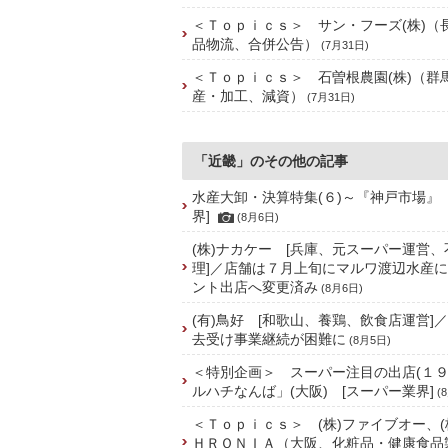
＜Ｔｏｐｉｃｓ＞ サン・フーズ(株)（
品物流、合併公告）
(7月31日)
＜Ｔｏｐｉｃｓ＞ 石曽根農園(株)（群
産・加工、減資）
(7月31日)
「近畿」のその他の記事
水産大卸・決算特集(６)～『神戸市場』
界]
(8月6日)
(株)ナカケー [兵庫、元スーパー運営
理]／店舗は７月上旬にマルワ渡辺水産
ント出店へ変更済み
(8月6日)
(有)鳥好 [和歌山、養鶏、飲食店運営]
去受け事業継続が困難に
(8月5日)
＜特別企画＞ スーパー注目の出店(１９
ルハチなんば」(大阪) [スーパー業界]
(
＜Ｔｏｐｉｃｓ＞ (株)ファイブオー、(
ＨＲＯＮＩＡ（大阪、化粧品・健康食品