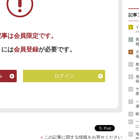
記事
イ
パ
記事は会員限定です。
期
くには
会員登録
が必要です。
発
生
み
ログイン
得
ヤ
業
連
岐
に
地
この記事に関する情報をお寄せください
肉