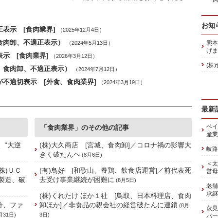
お知
表示 [食肉業界]
（2025年12月4日）
食肉卸、不適正表示）
熊本
（2024年5月13日）
げま
示 [食肉業界]
（2026年3月12日）
(株
、食肉卸、不適正表示）
（2024年7月12日）
が不適切表示 [外食、食肉業界]
（2024年3月19日）
最新
ベイ
「食肉業界」のその他の記事
産業
、“大逆
(株)大久商店 [宮城、食肉卸]／コロナ禍の影響大
岐路
きく破たんへ
(8月6日)
＜太
株)ＵＣ
(有)鳥好 [和歌山、養鶏、飲食店運営]／前代表死
営母
製造、破
去受け事業継続が困難に
(8月5日)
老舗
承継
(株)くれたけ ほか１社 [鳥取、日本料理店、食肉
分、ファ
卸ほか]／非食品の親会社の経営破たんに連鎖
(8月
萩見
月31日)
3日)
パー