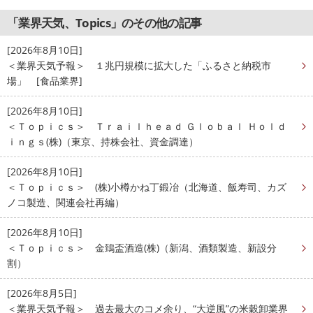
「業界天気、Topics」のその他の記事
[2026年8月10日]
＜業界天気予報＞ １兆円規模に拡大した「ふるさと納税市
場」 [食品業界]
[2026年8月10日]
＜Ｔｏｐｉｃｓ＞ Ｔｒａｉｌｈｅａｄ Ｇｌｏｂａｌ Ｈｏｌｄ
ｉｎｇｓ(株)（東京、持株会社、資金調達）
[2026年8月10日]
＜Ｔｏｐｉｃｓ＞ (株)小樽かね丁鍛冶（北海道、飯寿司、カズ
ノコ製造、関連会社再編）
[2026年8月10日]
＜Ｔｏｐｉｃｓ＞ 金鵄盃酒造(株)（新潟、酒類製造、新設分
割）
[2026年8月5日]
＜業界天気予報＞ 過去最大のコメ余り、“大逆風”の米穀卸業界