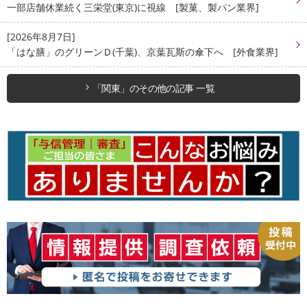
一部店舗休業続く三栄堂(東京)に視線 [製菓、製パン業界]
[2026年8月7日]
「はな膳」のグリーンＤ(千葉)、京葉瓦斯の傘下へ [外食業界]
「関東」のその他の記事 一覧