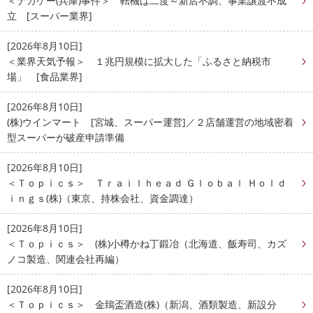
＜ナカケー(兵庫)事件＞ 転機は二度～新店不調、事業譲渡不成
立 [スーパー業界]
[2026年8月10日]
＜業界天気予報＞ １兆円規模に拡大した「ふるさと納税市
場」 [食品業界]
[2026年8月10日]
(株)ウインマート [宮城、スーパー運営]／２店舗運営の地域密着
型スーパーが破産申請準備
[2026年8月10日]
＜Ｔｏｐｉｃｓ＞ Ｔｒａｉｌｈｅａｄ Ｇｌｏｂａｌ Ｈｏｌｄ
ｉｎｇｓ(株)（東京、持株会社、資金調達）
[2026年8月10日]
＜Ｔｏｐｉｃｓ＞ (株)小樽かね丁鍛冶（北海道、飯寿司、カズ
ノコ製造、関連会社再編）
[2026年8月10日]
＜Ｔｏｐｉｃｓ＞ 金鵄盃酒造(株)（新潟、酒類製造、新設分