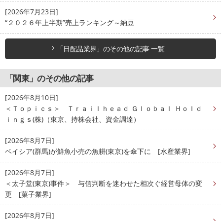
[2026年7月23日]
“２０２６年上半期”売上ランキング～納豆
「日配品業界」のその他の記事 一覧
「関東」のその他の記事
[2026年8月10日]
＜Ｔｏｐｉｃｓ＞ Ｔｒａｉｌｈｅａｄ Ｇｌｏｂａｌ Ｈｏｌｄ
ｉｎｇｓ(株)（東京、持株会社、資金調達）
[2026年8月7日]
ベイシア(群馬)が鮮魚小売の魚耕(東京)を傘下に [水産業界]
[2026年8月7日]
＜太子堂(東京)事件＞ 与信判断を迷わせた相次ぐ経営母体の変
更 [菓子業界]
[2026年8月7日]