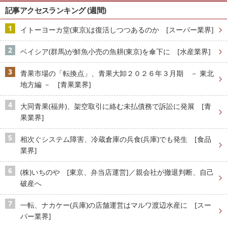
記事アクセスランキング (週間)
イトーヨーカ堂(東京)は復活しつつあるのか [スーパー業界]
ベイシア(群馬)が鮮魚小売の魚耕(東京)を傘下に [水産業界]
青果市場の「転換点」、青果大卸２０２６年３月期 － 東北
地方編 － [青果業界]
大同青果(福井)、架空取引に絡む未払債務で訴訟に発展 [青
果業界]
相次ぐシステム障害、冷蔵倉庫の兵食(兵庫)でも発生 [食品
業界]
(株)いちのや [東京、弁当店運営]／親会社が撤退判断、自己
破産へ
一転、ナカケー(兵庫)の店舗運営はマルワ渡辺水産に [スー
パー業界]