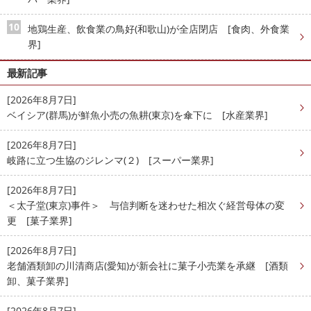
地鶏生産、飲食業の鳥好(和歌山)が全店閉店 [食肉、外食業
界]
最新記事
[2026年8月7日]
ベイシア(群馬)が鮮魚小売の魚耕(東京)を傘下に [水産業界]
[2026年8月7日]
岐路に立つ生協のジレンマ(２) [スーパー業界]
[2026年8月7日]
＜太子堂(東京)事件＞ 与信判断を迷わせた相次ぐ経営母体の変
更 [菓子業界]
[2026年8月7日]
老舗酒類卸の川清商店(愛知)が新会社に菓子小売業を承継 [酒類
卸、菓子業界]
[2026年8月7日]