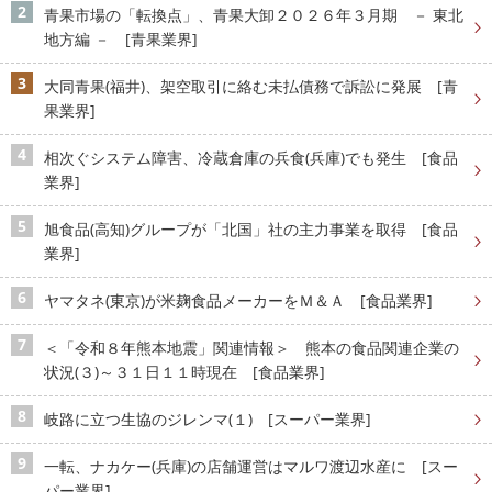
青果市場の「転換点」、青果大卸２０２６年３月期 － 東北
地方編 － [青果業界]
大同青果(福井)、架空取引に絡む未払債務で訴訟に発展 [青
果業界]
相次ぐシステム障害、冷蔵倉庫の兵食(兵庫)でも発生 [食品
業界]
旭食品(高知)グループが「北国」社の主力事業を取得 [食品
業界]
ヤマタネ(東京)が米麹食品メーカーをＭ＆Ａ [食品業界]
＜「令和８年熊本地震」関連情報＞ 熊本の食品関連企業の
状況(３)～３１日１１時現在 [食品業界]
岐路に立つ生協のジレンマ(１) [スーパー業界]
一転、ナカケー(兵庫)の店舗運営はマルワ渡辺水産に [スー
パー業界]