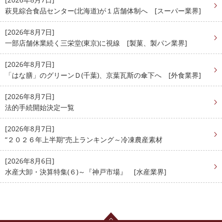
萩見綜合食品センター(北海道)が１店舗体制へ [スーパー業界]
[2026年8月7日]
一部店舗休業続く三栄堂(東京)に視線 [製菓、製パン業界]
[2026年8月7日]
「はな膳」のグリーンＤ(千葉)、京葉瓦斯の傘下へ [外食業界]
[2026年8月7日]
法的手続開始決定一覧
[2026年8月7日]
“２０２６年上半期”売上ランキング～冷凍農産素材
[2026年8月6日]
水産大卸・決算特集(６)～『神戸市場』 [水産業界]