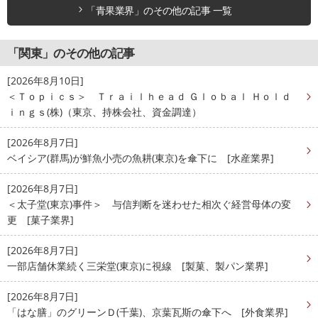
「青果業界」のその他の記事 一覧
「関東」のその他の記事
[2026年8月10日]
＜Ｔｏｐｉｃｓ＞ Ｔｒａｉｌｈｅａｄ Ｇｌｏｂａｌ Ｈｏｌｄ
ｉｎｇｓ(株)（東京、持株会社、資金調達）
[2026年8月7日]
ベイシア(群馬)が鮮魚小売の魚耕(東京)を傘下に [水産業界]
[2026年8月7日]
＜太子堂(東京)事件＞ 与信判断を迷わせた相次ぐ経営母体の変
更 [菓子業界]
[2026年8月7日]
一部店舗休業続く三栄堂(東京)に視線 [製菓、製パン業界]
[2026年8月7日]
「はな膳」のグリーンＤ(千葉)、京葉瓦斯の傘下へ [外食業界]