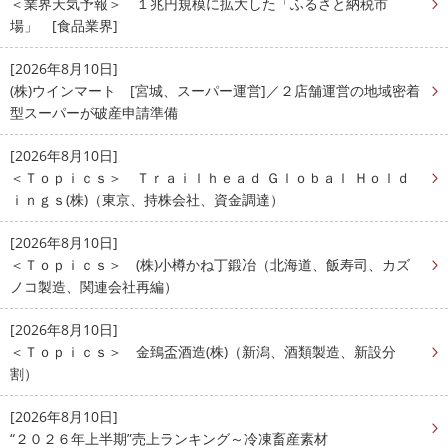
＜業界天気予報＞ １兆円規模に拡大した「ふるさと納税市
場」 [食品業界]
[2026年8月10日]
(株)ウインマート [宮城、スーパー運営]／２店舗運営の地域密着
型スーパーが破産申請準備
[2026年8月10日]
＜Ｔｏｐｉｃｓ＞ Ｔｒａｉｌｈｅａｄ Ｇｌｏｂａｌ Ｈｏｌｄ
ｉｎｇｓ(株)（東京、持株会社、資金調達）
[2026年8月10日]
＜Ｔｏｐｉｃｓ＞ (株)小樽かね丁鍛冶（北海道、飯寿司、カズ
ノコ製造、関連会社再編）
[2026年8月10日]
＜Ｔｏｐｉｃｓ＞ 金鵄盃酒造(株)（新潟、酒類製造、新設分
割）
[2026年8月10日]
“２０２６年上半期”売上ランキング～冷凍畜産素材