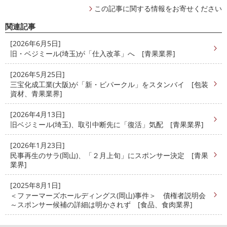
この記事に関する情報をお寄せください
関連記事
[2026年6月5日]
旧・ベジミール(埼玉)が「仕入改革」へ [青果業界]
[2026年5月25日]
三宝化成工業(大阪)が「新・ビパークル」をスタンバイ [包装
資材、青果業界]
[2026年4月13日]
旧ベジミール(埼玉)、取引中断先に「復活」気配 [青果業界]
[2026年1月23日]
民事再生のサラ(岡山)、「２月上旬」にスポンサー決定 [青果
業界]
[2025年8月1日]
＜ファーマーズホールディングス(岡山)事件＞ 債権者説明会
～スポンサー候補の詳細は明かされず [食品、食肉業界]