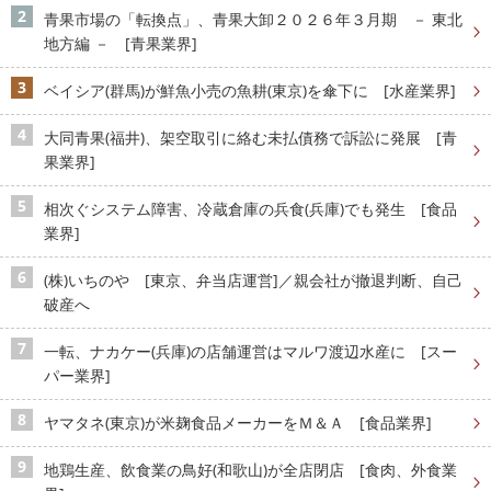
青果市場の「転換点」、青果大卸２０２６年３月期 － 東北
地方編 － [青果業界]
ベイシア(群馬)が鮮魚小売の魚耕(東京)を傘下に [水産業界]
大同青果(福井)、架空取引に絡む未払債務で訴訟に発展 [青
果業界]
相次ぐシステム障害、冷蔵倉庫の兵食(兵庫)でも発生 [食品
業界]
(株)いちのや [東京、弁当店運営]／親会社が撤退判断、自己
破産へ
一転、ナカケー(兵庫)の店舗運営はマルワ渡辺水産に [スー
パー業界]
ヤマタネ(東京)が米麹食品メーカーをＭ＆Ａ [食品業界]
地鶏生産、飲食業の鳥好(和歌山)が全店閉店 [食肉、外食業