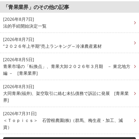
「青果業界」のその他の記事
[2026年8月7日]
法的手続開始決定一覧
[2026年8月7日]
“２０２６年上半期”売上ランキング～冷凍農産素材
[2026年8月5日]
青果市場の「転換点」、青果大卸２０２６年３月期 － 東北地方
編 － [青果業界]
[2026年8月3日]
大同青果(福井)、架空取引に絡む未払債務で訴訟に発展 [青果業
界]
[2026年7月31日]
＜Ｔｏｐｉｃｓ＞ 石曽根農園(株)（群馬、梅生産・加工、減
資）