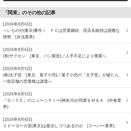
「関東」のその他の記事
[2026年8月6日]
＜いちのや(東京)事件＞ ＦＣは営業継続、現店名維持は困難な
情勢 [弁当業界]
[2026年8月6日]
(有)ザクセン [東京、パン製造]／人手不足により廃業へ
[2026年8月5日]
(株)太子堂 [東京、菓子小売]／菓子小売の『太子堂』が破たん、
一部店舗の営業権は譲渡へ
[2026年8月5日]
『ＤｉＣＥ』のニューシティー(神奈川)が同業をＭ＆Ａ [外食業
界]
[2026年8月4日]
イトーヨーカ堂(東京)は復活しつつあるのか [スーパー業界]