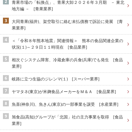
青果市場の「転換点」、青果大卸２０２６年３月期 － 東北
地方編 － [青果業界]
大同青果(福井)、架空取引に絡む未払債務で訴訟に発展 [青
果業界]
＜「令和８年熊本地震」関連情報＞ 熊本の食品関連企業の
状況(１)～２９日１１時現在 [食品業界]
相次ぐシステム障害、冷蔵倉庫の兵食(兵庫)でも発生 [食品
業界]
岐路に立つ生協のジレンマ(１) [スーパー業界]
ヤマタネ(東京)が米麹食品メーカーをＭ＆Ａ [食品業界]
魚喜(神奈川)、魚きん(東京)の一部事業を譲受 [水産業界]
旭食品(高知)グループが「北国」社の主力事業を取得 [食品
業界]