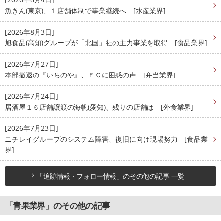
魚きん(東京)、１店舗体制で事業継続へ [水産業界]
[2026年8月3日]
旭食品(高知)グループが「北国」社の主力事業を取得 [食品業界]
[2026年7月27日]
本部撤退の『いちのや』、ＦＣに困惑の声 [弁当業界]
[2026年7月24日]
居酒屋１６店舗譲渡の海帆(愛知)、残りの店舗は [外食業界]
[2026年7月23日]
ニチレイグループのシステム障害、復旧に向け現場努力 [食品業
界]
「追跡情報・フォロー情報」のその他の記事 一覧
「青果業界」のその他の記事