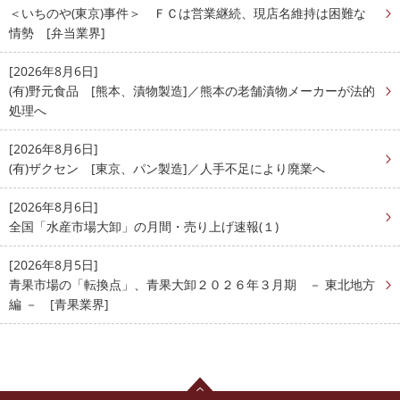
＜いちのや(東京)事件＞ ＦＣは営業継続、現店名維持は困難な
情勢 [弁当業界]
[2026年8月6日]
(有)野元食品 [熊本、漬物製造]／熊本の老舗漬物メーカーが法的
処理へ
[2026年8月6日]
(有)ザクセン [東京、パン製造]／人手不足により廃業へ
[2026年8月6日]
全国「水産市場大卸」の月間・売り上げ速報(１)
[2026年8月5日]
青果市場の「転換点」、青果大卸２０２６年３月期 － 東北地方
編 － [青果業界]