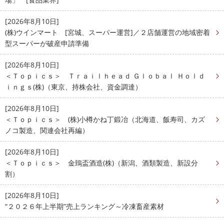
[2026年8月10日]
(株)ウインマート [宮城、スーパー運営]／２店舗運営の地域密着
型スーパーが破産申請準備
[2026年8月10日]
＜Ｔｏｐｉｃｓ＞ Ｔｒａｉｌｈｅａｄ Ｇｌｏｂａｌ Ｈｏｌｄ
ｉｎｇｓ(株)（東京、持株会社、資金調達）
[2026年8月10日]
＜Ｔｏｐｉｃｓ＞ (株)小樽かね丁鍛冶（北海道、飯寿司、カズ
ノコ製造、関連会社再編）
[2026年8月10日]
＜Ｔｏｐｉｃｓ＞ 金鵄盃酒造(株)（新潟、酒類製造、新設分
割）
[2026年8月10日]
“２０２６年上半期”売上ランキング～冷凍畜産素材