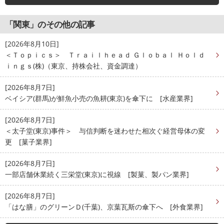
「関東」のその他の記事
[2026年8月10日]
＜Ｔｏｐｉｃｓ＞ Ｔｒａｉｌｈｅａｄ Ｇｌｏｂａｌ Ｈｏｌｄ
ｉｎｇｓ(株)（東京、持株会社、資金調達）
[2026年8月7日]
ベイシア(群馬)が鮮魚小売の魚耕(東京)を傘下に [水産業界]
[2026年8月7日]
＜太子堂(東京)事件＞ 与信判断を迷わせた相次ぐ経営母体の変
更 [菓子業界]
[2026年8月7日]
一部店舗休業続く三栄堂(東京)に視線 [製菓、製パン業界]
[2026年8月7日]
「はな膳」のグリーンＤ(千葉)、京葉瓦斯の傘下へ [外食業界]