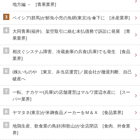
地方編 － [青果業界]
ベイシア(群馬)が鮮魚小売の魚耕(東京)を傘下に [水産業界]
大同青果(福井)、架空取引に絡む未払債務で訴訟に発展 [青
果業界]
相次ぐシステム障害、冷蔵倉庫の兵食(兵庫)でも発生 [食品
業界]
(株)いちのや [東京、弁当店運営]／親会社が撤退判断、自己
破産へ
一転、ナカケー(兵庫)の店舗運営はマルワ渡辺水産に [スー
パー業界]
ヤマタネ(東京)が米麹食品メーカーをＭ＆Ａ [食品業界]
地鶏生産、飲食業の鳥好(和歌山)が全店閉店 [食肉、外食業
界]