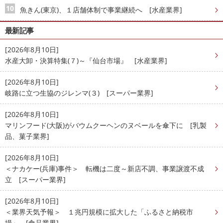
魚きん(東京)、１店舗体制で事業継続へ [水産業界]
最新記事
[2026年8月10日]
水産大卸・決算特集(７)～『仙台市場』 [水産業界]
[2026年8月10日]
岐路に立つ生協のジレンマ(３) [スーパー業界]
[2026年8月10日]
マリンフード(大阪)がバウムクーヘンのヌベールを傘下に [乳製
品、菓子業界]
[2026年8月10日]
＜ナカケー(兵庫)事件＞ 転機は二度～新店不調、事業譲渡不成
立 [スーパー業界]
[2026年8月10日]
＜業界天気予報＞ １兆円規模に拡大した「ふるさと納税市
場」 [食品業界]