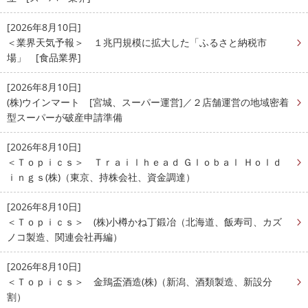
[2026年8月10日]
＜業界天気予報＞ １兆円規模に拡大した「ふるさと納税市
場」 [食品業界]
[2026年8月10日]
(株)ウインマート [宮城、スーパー運営]／２店舗運営の地域密着
型スーパーが破産申請準備
[2026年8月10日]
＜Ｔｏｐｉｃｓ＞ Ｔｒａｉｌｈｅａｄ Ｇｌｏｂａｌ Ｈｏｌｄ
ｉｎｇｓ(株)（東京、持株会社、資金調達）
[2026年8月10日]
＜Ｔｏｐｉｃｓ＞ (株)小樽かね丁鍛冶（北海道、飯寿司、カズ
ノコ製造、関連会社再編）
[2026年8月10日]
＜Ｔｏｐｉｃｓ＞ 金鵄盃酒造(株)（新潟、酒類製造、新設分
割）