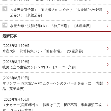
＜業界天気予報＞ 過去最大のコメ余り、“大逆風”の米穀卸
業界(１) [米穀業界]
水産大卸・決算特集(６)～『神戸市場』 [水産業界]
最新記事
[2026年8月10日]
水産大卸・決算特集(７)～『仙台市場』 [水産業界]
[2026年8月10日]
岐路に立つ生協のジレンマ(３) [スーパー業界]
[2026年8月10日]
マリンフード(大阪)がバウムクーヘンのヌベールを傘下に [乳製
品、菓子業界]
[2026年8月10日]
＜ナカケー(兵庫)事件＞ 転機は二度～新店不調、事業譲渡不成
立 [スーパー業界]