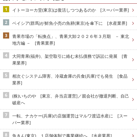
イトーヨーカ堂(東京)は復活しつつあるのか [スーパー業界]
ベイシア(群馬)が鮮魚小売の魚耕(東京)を傘下に [水産業界]
青果市場の「転換点」、青果大卸２０２６年３月期 － 東北
地方編 － [青果業界]
大同青果(福井)、架空取引に絡む未払債務で訴訟に発展 [青
果業界]
相次ぐシステム障害、冷蔵倉庫の兵食(兵庫)でも発生 [食品
業界]
(株)いちのや [東京、弁当店運営]／親会社が撤退判断、自己
破産へ
一転、ナカケー(兵庫)の店舗運営はマルワ渡辺水産に [スー
パー業界]
魚きん(東京)、１店舗体制で事業継続へ [水産業界]