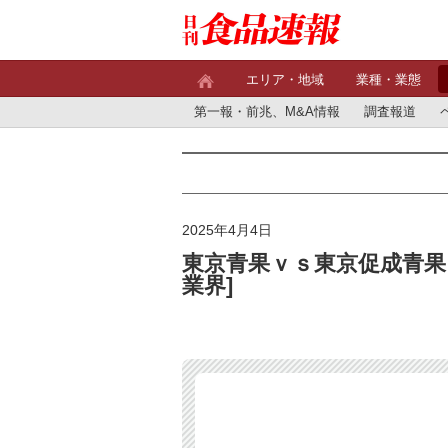
エリア・地域
業種・業態
第一報・前兆、M&A情報
調査報道
2025年4月4日
東京青果ｖｓ東京促成青果
業界]