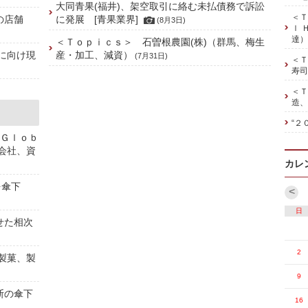
大同青果(福井)、架空取引に絡む未払債務で訴訟
＜Ｔ
の店舗
に発展 [青果業界]
(8月3日)
ｌ 
達）
＜Ｔｏｐｉｃｓ＞ 石曽根農園(株)（群馬、梅生
に向け現
産・加工、減資）
(7月31日)
＜Ｔ
寿司
＜Ｔ
造、
“２
 Ｇｌｏｂ
株会社、資
カレ
を傘下
<
日
せた相次
2
[製菓、製
9
斯の傘下
16