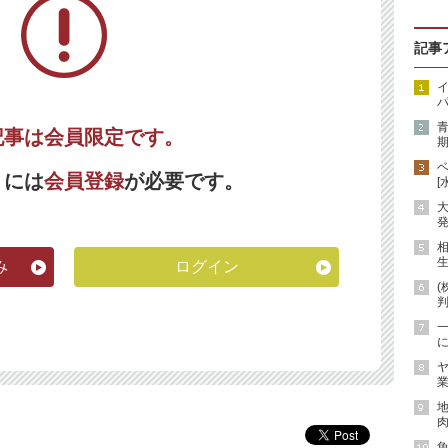
記事
イ
パ
記事は会員限定です。
期
くには
会員登録
が必要です。
[
発
生
み
ログイン
(
に
ヤ
業
地
肉
魚