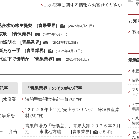
界
この記事に関する情報をお寄せください
お知
退任求め株主提案 [青果業界]
（2025年3月31日）
(株
明 [青果業界]
（2025年5月7日）
説明会 [青果業界]
（2025年5月13日）
たな一手 [青果業界]
（2025年4月21日）
面下で優勢か [青果業界]
（2025年5月1日）
最新
水産
岐路
記事
「青果業界」のその他の記事
マリ
下に
 [水産業
法的手続開始決定一覧
(8月7日)
＜ナ
業譲
“２０２６年上半期”売上ランキング～冷凍農産素
力事業を
材
(8月7日)
＜業
納税
青果市場の「転換点」、青果大卸２０２６年３月
声 [弁当
期 － 東北地方編 － [青果業界]
(8月5日)
(株
の地