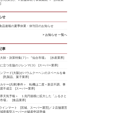
]
らせ
)食品速報の夏季休業・休刊日のお知らせ
> お知らせ 一覧へ
記事
大卸・決算特集(７)～『仙台市場』 [水産業界]
に立つ生協のジレンマ(３) [スーパー業界]
ンフード(大阪)がバウムクーヘンのヌベールを傘
 [乳製品、菓子業界]
カケー(兵庫)事件＞ 転機は二度～新店不調、事
渡不成立 [スーパー業界]
界天気予報＞ １兆円規模に拡大した「ふるさと
市場」 [食品業界]
)ウインマート [宮城、スーパー運営]／２店舗運営
域密着型スーパーが破産申請準備