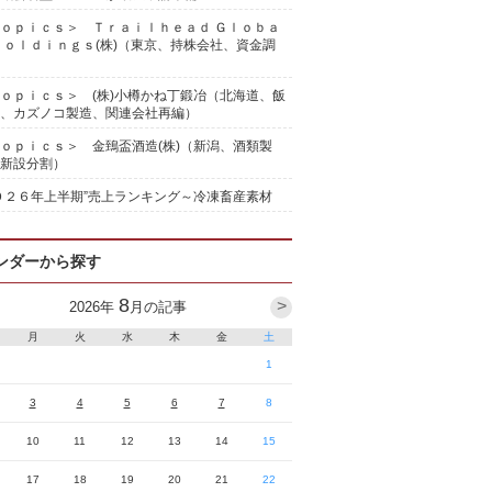
ｏｐｉｃｓ＞ Ｔｒａｉｌｈｅａｄ Ｇｌｏｂａ
Ｈｏｌｄｉｎｇｓ(株)（東京、持株会社、資金調
ｏｐｉｃｓ＞ (株)小樽かね丁鍛冶（北海道、飯
、カズノコ製造、関連会社再編）
ｏｐｉｃｓ＞ 金鵄盃酒造(株)（新潟、酒類製
新設分割）
０２６年上半期”売上ランキング～冷凍畜産素材
ンダーから探す
8
>
2026
年
月の記事
月
火
水
木
金
土
1
3
4
5
6
7
8
10
11
12
13
14
15
17
18
19
20
21
22