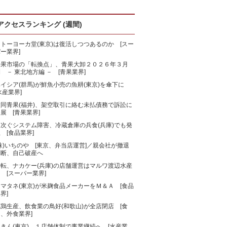
アクセスランキング (週間)
トーヨーカ堂(東京)は復活しつつあるのか [スー
ー業界]
青果市場の「転換点」、青果大卸２０２６年３月
 － 東北地方編 － [青果業界]
ベイシア(群馬)が鮮魚小売の魚耕(東京)を傘下に
水産業界]
大同青果(福井)、架空取引に絡む未払債務で訴訟に
展 [青果業界]
相次ぐシステム障害、冷蔵倉庫の兵食(兵庫)でも発
 [食品業界]
株)いちのや [東京、弁当店運営]／親会社が撤退
判断、自己破産へ
一転、ナカケー(兵庫)の店舗運営はマルワ渡辺水産
 [スーパー業界]
マタネ(東京)が米麹食品メーカーをＭ＆Ａ [食品
界]
鶏生産、飲食業の鳥好(和歌山)が全店閉店 [食
、外食業界]
きん(東京)、１店舗体制で事業継続へ [水産業