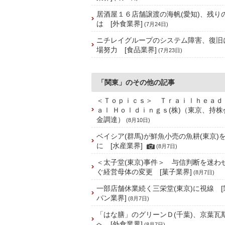
居酒屋１６店舗譲渡の海帆(愛知)、残り
は [外食業界]
(7月24日)
ニチレイグループのシステム障害、復旧
場努力 [食品業界]
(7月23日)
「関東」のその他の記事
＜Ｔｏｐｉｃｓ＞ Ｔｒａｉｌｈｅａｄ
ａｌ Ｈｏｌｄｉｎｇｓ(株)（東京、持
金調達）
(8月10日)
ベイシア(群馬)が鮮魚小売の魚耕(東京)
に [水産業界]
(8月7日)
＜太子堂(東京)事件＞ 与信判断を迷わ
ぐ経営母体の変更 [菓子業界]
(8月7日)
一部店舗休業続く三栄堂(東京)に視線 
パン業界]
(8月7日)
「はな膳」のグリーンＤ(千葉)、京葉瓦
へ [外食業界]
(8月7日)