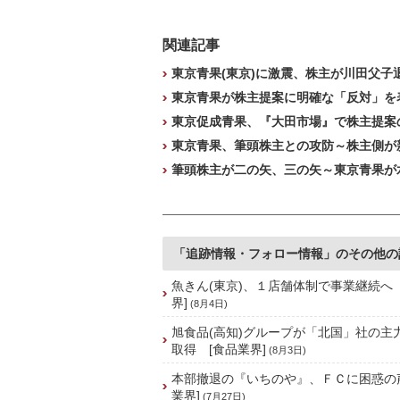
関連記事
東京青果(東京)に激震、株主が川田父子
東京青果が株主提案に明確な「反対」を表
東京促成青果、『大田市場』で株主提案の
東京青果、筆頭株主との攻防～株主側が新
筆頭株主が二の矢、三の矢～東京青果が水
「追跡情報・フォロー情報」のその他の
魚きん(東京)、１店舗体制で事業継続へ
界]
(8月4日)
旭食品(高知)グループが「北国」社の主
取得 [食品業界]
(8月3日)
本部撤退の『いちのや』、ＦＣに困惑の
業界]
(7月27日)