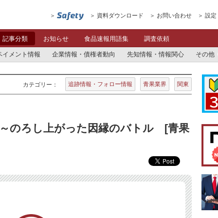
資料ダウンロード
お問い合わせ
設定
記事分類
お知らせ
食品速報用語集
調査依頼
ペイメント情報
企業情報・債権者動向
先知情報・情報関心
その他
追跡情報・フォロー情報
青果業界
関東
カテゴリー：
～のろし上がった因縁のバトル [青果