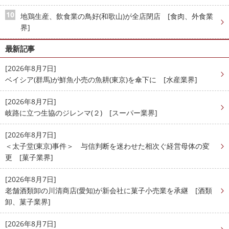
地鶏生産、飲食業の鳥好(和歌山)が全店閉店 [食肉、外食業
界]
最新記事
[2026年8月7日]
ベイシア(群馬)が鮮魚小売の魚耕(東京)を傘下に [水産業界]
[2026年8月7日]
岐路に立つ生協のジレンマ(２) [スーパー業界]
[2026年8月7日]
＜太子堂(東京)事件＞ 与信判断を迷わせた相次ぐ経営母体の変
更 [菓子業界]
[2026年8月7日]
老舗酒類卸の川清商店(愛知)が新会社に菓子小売業を承継 [酒類
卸、菓子業界]
[2026年8月7日]