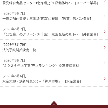
萩見綜合食品センター(北海道)が１店舗体制へ [スーパー業界]
[2026年8月7日]
一部店舗休業続く三栄堂(東京)に視線 [製菓、製パン業界]
[2026年8月7日]
「はな膳」のグリーンＤ(千葉)、京葉瓦斯の傘下へ [外食業界]
[2026年8月7日]
法的手続開始決定一覧
[2026年8月7日]
“２０２６年上半期”売上ランキング～冷凍農産素材
[2026年8月6日]
水産大卸・決算特集(６)～『神戸市場』 [水産業界]