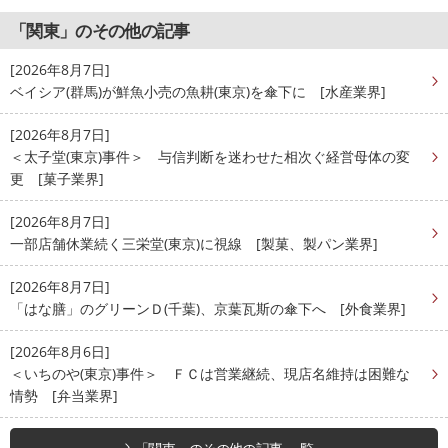
「関東」のその他の記事
[2026年8月7日]
ベイシア(群馬)が鮮魚小売の魚耕(東京)を傘下に [水産業界]
[2026年8月7日]
＜太子堂(東京)事件＞ 与信判断を迷わせた相次ぐ経営母体の変
更 [菓子業界]
[2026年8月7日]
一部店舗休業続く三栄堂(東京)に視線 [製菓、製パン業界]
[2026年8月7日]
「はな膳」のグリーンＤ(千葉)、京葉瓦斯の傘下へ [外食業界]
[2026年8月6日]
＜いちのや(東京)事件＞ ＦＣは営業継続、現店名維持は困難な
情勢 [弁当業界]