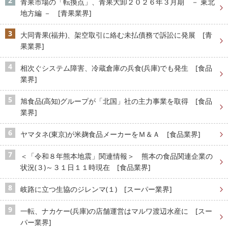
青果市場の「転換点」、青果大卸２０２６年３月期 － 東北
地方編 － [青果業界]
大同青果(福井)、架空取引に絡む未払債務で訴訟に発展 [青
果業界]
相次ぐシステム障害、冷蔵倉庫の兵食(兵庫)でも発生 [食品
業界]
旭食品(高知)グループが「北国」社の主力事業を取得 [食品
業界]
ヤマタネ(東京)が米麹食品メーカーをＭ＆Ａ [食品業界]
＜「令和８年熊本地震」関連情報＞ 熊本の食品関連企業の
状況(３)～３１日１１時現在 [食品業界]
岐路に立つ生協のジレンマ(１) [スーパー業界]
一転、ナカケー(兵庫)の店舗運営はマルワ渡辺水産に [スー
パー業界]