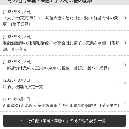
「その他（業種・業態）」のその他の記事
[2026年8月7日]
＜太子堂(東京)事件＞ 与信判断を迷わせた相次ぐ経営母体の変
更 [菓子業界]
[2026年8月7日]
老舗酒類卸の川清商店(愛知)が新会社に菓子小売業を承継 [酒類
卸、菓子業界]
[2026年8月7日]
一部店舗休業続く三栄堂(東京)に視線 [製菓、製パン業界]
[2026年8月7日]
法的手続開始決定一覧
[2026年8月6日]
西原商会(鹿児島)が菓子製造販売の小田屋(同)を取得 [菓子業界]
「その他（業種・業態）」のその他の記事 一覧