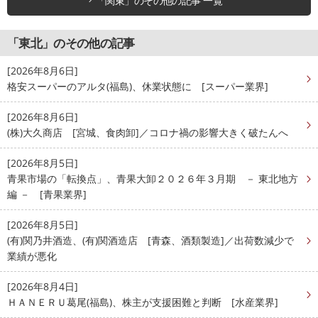
「関東」のその他の記事 一覧
「東北」のその他の記事
[2026年8月6日]
格安スーパーのアルタ(福島)、休業状態に [スーパー業界]
[2026年8月6日]
(株)大久商店 [宮城、食肉卸]／コロナ禍の影響大きく破たんへ
[2026年8月5日]
青果市場の「転換点」、青果大卸２０２６年３月期 － 東北地方
編 － [青果業界]
[2026年8月5日]
(有)関乃井酒造、(有)関酒造店 [青森、酒類製造]／出荷数減少で
業績が悪化
[2026年8月4日]
ＨＡＮＥＲＵ葛尾(福島)、株主が支援困難と判断 [水産業界]