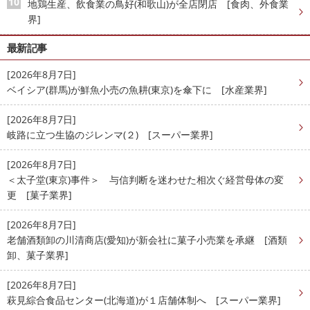
地鶏生産、飲食業の鳥好(和歌山)が全店閉店 [食肉、外食業
界]
最新記事
[2026年8月7日]
ベイシア(群馬)が鮮魚小売の魚耕(東京)を傘下に [水産業界]
[2026年8月7日]
岐路に立つ生協のジレンマ(２) [スーパー業界]
[2026年8月7日]
＜太子堂(東京)事件＞ 与信判断を迷わせた相次ぐ経営母体の変
更 [菓子業界]
[2026年8月7日]
老舗酒類卸の川清商店(愛知)が新会社に菓子小売業を承継 [酒類
卸、菓子業界]
[2026年8月7日]
萩見綜合食品センター(北海道)が１店舗体制へ [スーパー業界]