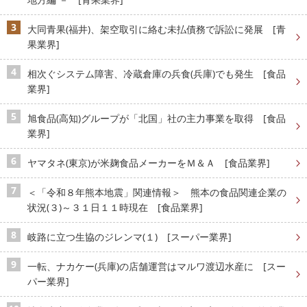
大同青果(福井)、架空取引に絡む未払債務で訴訟に発展 [青
果業界]
相次ぐシステム障害、冷蔵倉庫の兵食(兵庫)でも発生 [食品
業界]
旭食品(高知)グループが「北国」社の主力事業を取得 [食品
業界]
ヤマタネ(東京)が米麹食品メーカーをＭ＆Ａ [食品業界]
＜「令和８年熊本地震」関連情報＞ 熊本の食品関連企業の
状況(３)～３１日１１時現在 [食品業界]
岐路に立つ生協のジレンマ(１) [スーパー業界]
一転、ナカケー(兵庫)の店舗運営はマルワ渡辺水産に [スー
パー業界]