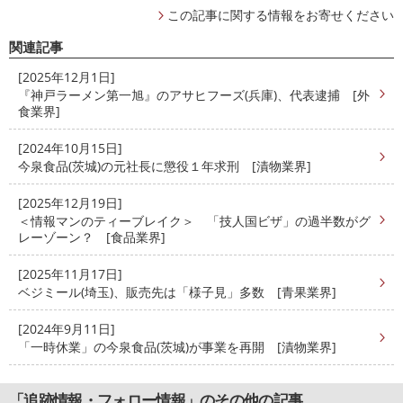
この記事に関する情報をお寄せください
関連記事
[2025年12月1日]
『神戸ラーメン第一旭』のアサヒフーズ(兵庫)、代表逮捕 [外
食業界]
[2024年10月15日]
今泉食品(茨城)の元社長に懲役１年求刑 [漬物業界]
[2025年12月19日]
＜情報マンのティーブレイク＞ 「技人国ビザ」の過半数がグ
レーゾーン？ [食品業界]
[2025年11月17日]
ベジミール(埼玉)、販売先は「様子見」多数 [青果業界]
[2024年9月11日]
「一時休業」の今泉食品(茨城)が事業を再開 [漬物業界]
「追跡情報・フォロー情報」のその他の記事