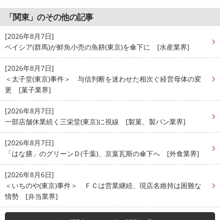
「関東」のその他の記事
[2026年8月7日]
ベイシア(群馬)が鮮魚小売の魚耕(東京)を傘下に [水産業界]
[2026年8月7日]
＜太子堂(東京)事件＞ 与信判断を迷わせた相次ぐ経営母体の変
更 [菓子業界]
[2026年8月7日]
一部店舗休業続く三栄堂(東京)に視線 [製菓、製パン業界]
[2026年8月7日]
「はな膳」のグリーンＤ(千葉)、京葉瓦斯の傘下へ [外食業界]
[2026年8月6日]
＜いちのや(東京)事件＞ ＦＣは営業継続、現店名維持は困難な
情勢 [弁当業界]