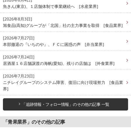
魚きん(東京)、１店舗体制で事業継続へ [水産業界]
[2026年8月3日]
旭食品(高知)グループが「北国」社の主力事業を取得 [食品業界]
[2026年7月27日]
本部撤退の『いちのや』、ＦＣに困惑の声 [弁当業界]
[2026年7月24日]
居酒屋１６店舗譲渡の海帆(愛知)、残りの店舗は [外食業界]
[2026年7月23日]
ニチレイグループのシステム障害、復旧に向け現場努力 [食品業
界]
「追跡情報・フォロー情報」のその他の記事 一覧
「青果業界」のその他の記事