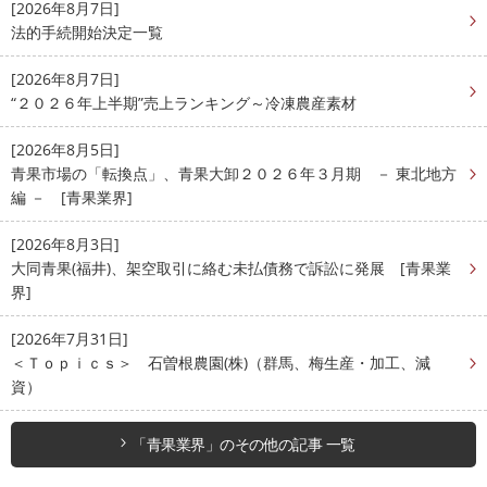
[2026年8月7日]
法的手続開始決定一覧
[2026年8月7日]
“２０２６年上半期”売上ランキング～冷凍農産素材
[2026年8月5日]
青果市場の「転換点」、青果大卸２０２６年３月期 － 東北地方
編 － [青果業界]
[2026年8月3日]
大同青果(福井)、架空取引に絡む未払債務で訴訟に発展 [青果業
界]
[2026年7月31日]
＜Ｔｏｐｉｃｓ＞ 石曽根農園(株)（群馬、梅生産・加工、減
資）
「青果業界」のその他の記事 一覧