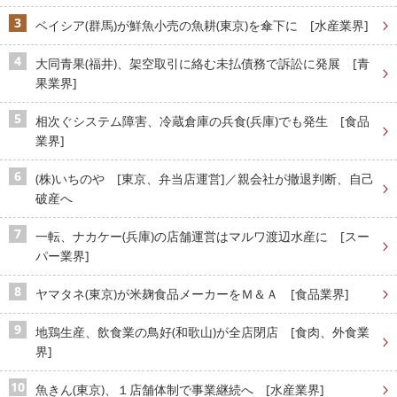
ベイシア(群馬)が鮮魚小売の魚耕(東京)を傘下に [水産業界]
大同青果(福井)、架空取引に絡む未払債務で訴訟に発展 [青
果業界]
相次ぐシステム障害、冷蔵倉庫の兵食(兵庫)でも発生 [食品
業界]
(株)いちのや [東京、弁当店運営]／親会社が撤退判断、自己
破産へ
一転、ナカケー(兵庫)の店舗運営はマルワ渡辺水産に [スー
パー業界]
ヤマタネ(東京)が米麹食品メーカーをＭ＆Ａ [食品業界]
地鶏生産、飲食業の鳥好(和歌山)が全店閉店 [食肉、外食業
界]
魚きん(東京)、１店舗体制で事業継続へ [水産業界]