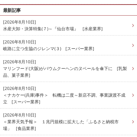
最新記事
[2026年8月10日]
水産大卸・決算特集(７)～『仙台市場』 [水産業界]
[2026年8月10日]
岐路に立つ生協のジレンマ(３) [スーパー業界]
[2026年8月10日]
マリンフード(大阪)がバウムクーヘンのヌベールを傘下に [乳製
品、菓子業界]
[2026年8月10日]
＜ナカケー(兵庫)事件＞ 転機は二度～新店不調、事業譲渡不成
立 [スーパー業界]
[2026年8月10日]
＜業界天気予報＞ １兆円規模に拡大した「ふるさと納税市
場」 [食品業界]