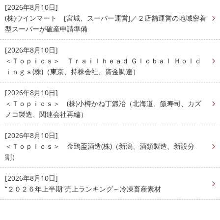
[2026年8月10日]
(株)ウインマート [宮城、スーパー運営]／２店舗運営の地域密着
型スーパーが破産申請準備
[2026年8月10日]
＜Ｔｏｐｉｃｓ＞ Ｔｒａｉｌｈｅａｄ Ｇｌｏｂａｌ Ｈｏｌｄ
ｉｎｇｓ(株)（東京、持株会社、資金調達）
[2026年8月10日]
＜Ｔｏｐｉｃｓ＞ (株)小樽かね丁鍛冶（北海道、飯寿司、カズ
ノコ製造、関連会社再編）
[2026年8月10日]
＜Ｔｏｐｉｃｓ＞ 金鵄盃酒造(株)（新潟、酒類製造、新設分
割）
[2026年8月10日]
“２０２６年上半期”売上ランキング～冷凍畜産素材