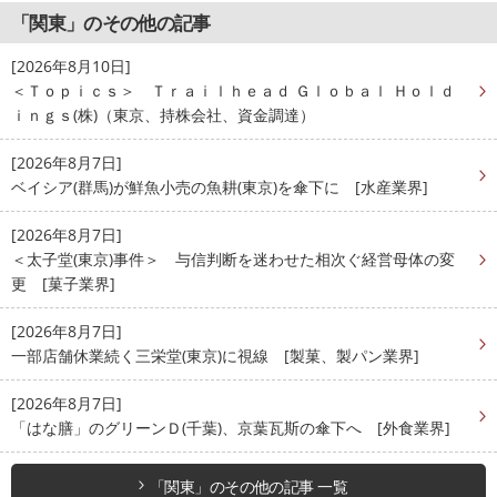
「関東」のその他の記事
[2026年8月10日]
＜Ｔｏｐｉｃｓ＞ Ｔｒａｉｌｈｅａｄ Ｇｌｏｂａｌ Ｈｏｌｄ
ｉｎｇｓ(株)（東京、持株会社、資金調達）
[2026年8月7日]
ベイシア(群馬)が鮮魚小売の魚耕(東京)を傘下に [水産業界]
[2026年8月7日]
＜太子堂(東京)事件＞ 与信判断を迷わせた相次ぐ経営母体の変
更 [菓子業界]
[2026年8月7日]
一部店舗休業続く三栄堂(東京)に視線 [製菓、製パン業界]
[2026年8月7日]
「はな膳」のグリーンＤ(千葉)、京葉瓦斯の傘下へ [外食業界]
「関東」のその他の記事 一覧