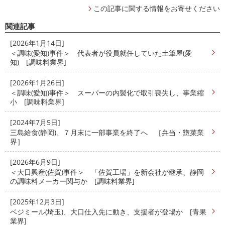
この記事に関する情報をお寄せください
関連記事
[2026年1月14日]
＜調味(愛知)事件＞ 代表者が役員就任していた土筆屋(愛
知) [調味料業界]
[2026年1月26日]
＜調味(愛知)事件＞ スーパーの内製化で取引喪失し、事業縮
小 [調味料業界]
[2024年7月5日]
三島給食(静岡)、７月末に一部事業を終了へ ［弁当・惣菜業
界］
[2026年6月9日]
＜大日興産(佐賀)事件＞ 「佐賀工場」を新会社が継承、静岡
の調味料メーカー関与か [調味料業界]
[2025年12月3日]
ベジミール(埼玉)、大口仕入先に動き、支援者が登場か [青果
業界]