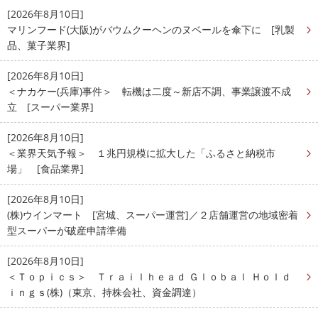
[2026年8月10日]
マリンフード(大阪)がバウムクーヘンのヌベールを傘下に [乳製
品、菓子業界]
[2026年8月10日]
＜ナカケー(兵庫)事件＞ 転機は二度～新店不調、事業譲渡不成
立 [スーパー業界]
[2026年8月10日]
＜業界天気予報＞ １兆円規模に拡大した「ふるさと納税市
場」 [食品業界]
[2026年8月10日]
(株)ウインマート [宮城、スーパー運営]／２店舗運営の地域密着
型スーパーが破産申請準備
[2026年8月10日]
＜Ｔｏｐｉｃｓ＞ Ｔｒａｉｌｈｅａｄ Ｇｌｏｂａｌ Ｈｏｌｄ
ｉｎｇｓ(株)（東京、持株会社、資金調達）