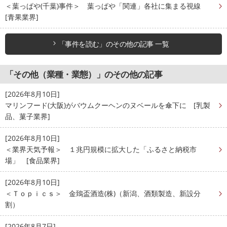
＜葉っぱや(千葉)事件＞ 葉っぱや「関連」各社に集まる視線
[青果業界]
「事件を読む」のその他の記事 一覧
「その他（業種・業態）」のその他の記事
[2026年8月10日]
マリンフード(大阪)がバウムクーヘンのヌベールを傘下に [乳製
品、菓子業界]
[2026年8月10日]
＜業界天気予報＞ １兆円規模に拡大した「ふるさと納税市
場」 [食品業界]
[2026年8月10日]
＜Ｔｏｐｉｃｓ＞ 金鵄盃酒造(株)（新潟、酒類製造、新設分
割）
[2026年8月7日]