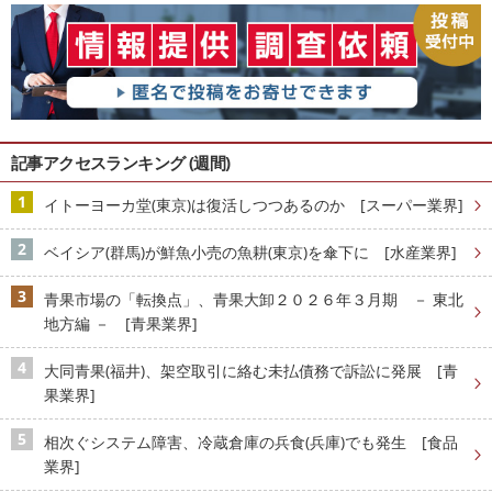
記事アクセスランキング (週間)
イトーヨーカ堂(東京)は復活しつつあるのか [スーパー業界]
ベイシア(群馬)が鮮魚小売の魚耕(東京)を傘下に [水産業界]
青果市場の「転換点」、青果大卸２０２６年３月期 － 東北
地方編 － [青果業界]
大同青果(福井)、架空取引に絡む未払債務で訴訟に発展 [青
果業界]
相次ぐシステム障害、冷蔵倉庫の兵食(兵庫)でも発生 [食品
業界]