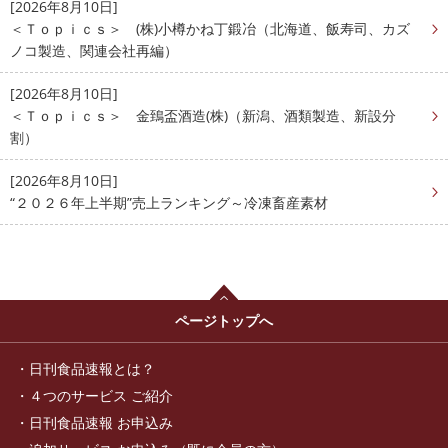
[2026年8月10日]
＜Ｔｏｐｉｃｓ＞ (株)小樽かね丁鍛冶（北海道、飯寿司、カズ
ノコ製造、関連会社再編）
[2026年8月10日]
＜Ｔｏｐｉｃｓ＞ 金鵄盃酒造(株)（新潟、酒類製造、新設分
割）
[2026年8月10日]
“２０２６年上半期”売上ランキング～冷凍畜産素材
ページトップへ
日刊食品速報とは？
４つのサービス ご紹介
日刊食品速報 お申込み