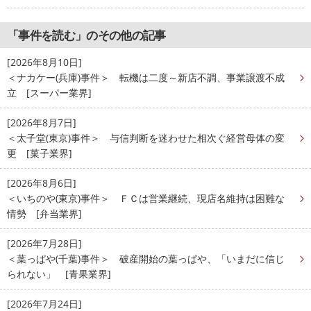
「事件を読む」のその他の記事
[2026年8月10日]
＜ナカケー(兵庫)事件＞ 転機は二度～新店不調、事業譲渡不成
立 [スーパー業界]
[2026年8月7日]
＜太子堂(東京)事件＞ 与信判断を迷わせた相次ぐ経営母体の変
更 [菓子業界]
[2026年8月6日]
＜いちのや(東京)事件＞ ＦＣは営業継続、現店名維持は困難な
情勢 [弁当業界]
[2026年7月28日]
＜葉っぱや(千葉)事件＞ 破産開始の葉っぱや、「いまだに信じ
られない」 [青果業界]
[2026年7月24日]