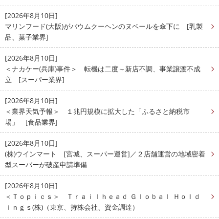
[2026年8月10日]
マリンフード(大阪)がバウムクーヘンのヌベールを傘下に [乳製
品、菓子業界]
[2026年8月10日]
＜ナカケー(兵庫)事件＞ 転機は二度～新店不調、事業譲渡不成
立 [スーパー業界]
[2026年8月10日]
＜業界天気予報＞ １兆円規模に拡大した「ふるさと納税市
場」 [食品業界]
[2026年8月10日]
(株)ウインマート [宮城、スーパー運営]／２店舗運営の地域密着
型スーパーが破産申請準備
[2026年8月10日]
＜Ｔｏｐｉｃｓ＞ Ｔｒａｉｌｈｅａｄ Ｇｌｏｂａｌ Ｈｏｌｄ
ｉｎｇｓ(株)（東京、持株会社、資金調達）