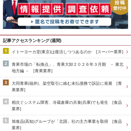
記事アクセスランキング (週間)
イトーヨーカ堂(東京)は復活しつつあるのか [スーパー業界]
青果市場の「転換点」、青果大卸２０２６年３月期 － 東北
地方編 － [青果業界]
大同青果(福井)、架空取引に絡む未払債務で訴訟に発展 [青
果業界]
相次ぐシステム障害、冷蔵倉庫の兵食(兵庫)でも発生 [食品
業界]
旭食品(高知)グループが「北国」社の主力事業を取得 [食品
業界]