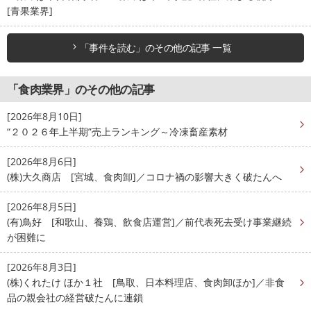
[青果業界]
「事件を読む」のその他の記事 一覧
「食肉業界」のその他の記事
[2026年8月10日]
“２０２６年上半期”売上ランキング～冷凍畜産素材
[2026年8月6日]
(株)大久商店 [宮城、食肉卸]／コロナ禍の影響大きく破たんへ
[2026年8月5日]
(有)鳥好 [和歌山、養鶏、飲食店運営]／前代表死去受け事業継続
が困難に
[2026年8月3日]
(株)くれたけ ほか１社 [鳥取、日本料理店、食肉卸ほか]／非食
品の親会社の経営破たんに連鎖