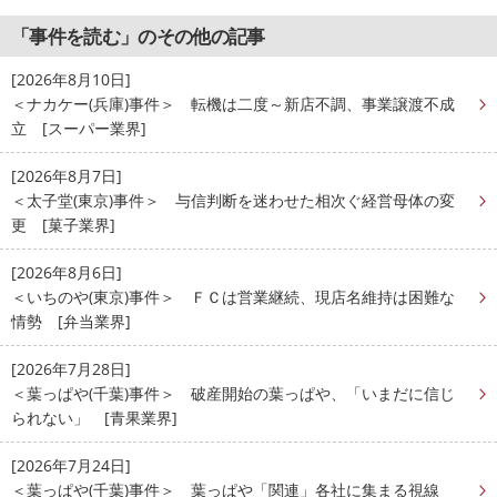
「事件を読む」のその他の記事
[2026年8月10日]
＜ナカケー(兵庫)事件＞ 転機は二度～新店不調、事業譲渡不成
立 [スーパー業界]
[2026年8月7日]
＜太子堂(東京)事件＞ 与信判断を迷わせた相次ぐ経営母体の変
更 [菓子業界]
[2026年8月6日]
＜いちのや(東京)事件＞ ＦＣは営業継続、現店名維持は困難な
情勢 [弁当業界]
[2026年7月28日]
＜葉っぱや(千葉)事件＞ 破産開始の葉っぱや、「いまだに信じ
られない」 [青果業界]
[2026年7月24日]
＜葉っぱや(千葉)事件＞ 葉っぱや「関連」各社に集まる視線