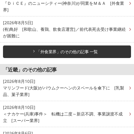
『ＤｉＣＥ』のニューシティー(神奈川)が同業をＭ＆Ａ [外食業
界]
[2026年8月5日]
(有)鳥好 [和歌山、養鶏、飲食店運営]／前代表死去受け事業継続
が困難に
「外食業界」のその他の記事 一覧
「近畿」のその他の記事
[2026年8月10日]
マリンフード(大阪)がバウムクーヘンのヌベールを傘下に [乳製
品、菓子業界]
[2026年8月10日]
＜ナカケー(兵庫)事件＞ 転機は二度～新店不調、事業譲渡不成
立 [スーパー業界]
[2026年8月6日]