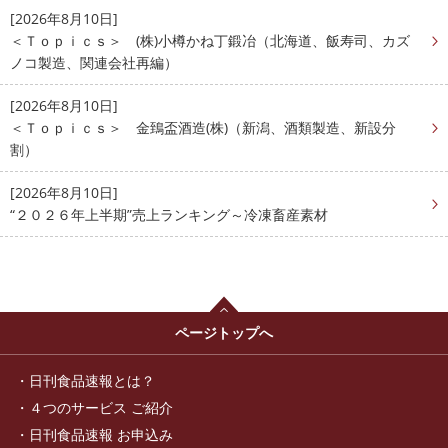
[2026年8月10日]
＜Ｔｏｐｉｃｓ＞ (株)小樽かね丁鍛冶（北海道、飯寿司、カズ
ノコ製造、関連会社再編）
[2026年8月10日]
＜Ｔｏｐｉｃｓ＞ 金鵄盃酒造(株)（新潟、酒類製造、新設分
割）
[2026年8月10日]
“２０２６年上半期”売上ランキング～冷凍畜産素材
ページトップへ
日刊食品速報とは？
４つのサービス ご紹介
日刊食品速報 お申込み