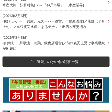
水産大卸・決算特集(６)～『神戸市場』 [水産業界]
[2026年8月6日]
(株)ナカケー [兵庫、元スーパー運営、不動産管理]／店舗は７月
上旬にマルワ渡辺水産によるテナント出店へ変更済み
[2026年8月5日]
(有)鳥好 [和歌山、養鶏、飲食店運営]／前代表死去受け事業継続
が困難に
「近畿」のその他の記事 一覧