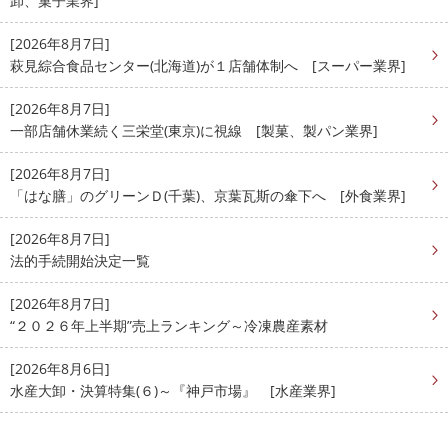
卸、菓子業界]
[2026年8月7日]
萩見綜合食品センター(北海道)が１店舗体制へ [スーパー業界]
[2026年8月7日]
一部店舗休業続く三栄堂(東京)に視線 [製菓、製パン業界]
[2026年8月7日]
「はな膳」のグリーンＤ(千葉)、京葉瓦斯の傘下へ [外食業界]
[2026年8月7日]
法的手続開始決定一覧
[2026年8月7日]
“２０２６年上半期”売上ランキング～冷凍農産素材
[2026年8月6日]
水産大卸・決算特集(６)～『神戸市場』 [水産業界]