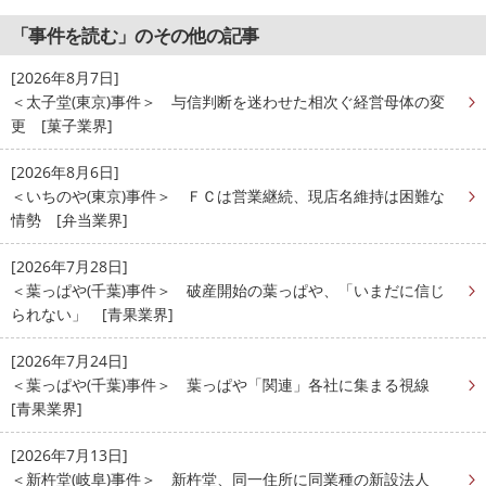
「事件を読む」のその他の記事
[2026年8月7日]
＜太子堂(東京)事件＞ 与信判断を迷わせた相次ぐ経営母体の変
更 [菓子業界]
[2026年8月6日]
＜いちのや(東京)事件＞ ＦＣは営業継続、現店名維持は困難な
情勢 [弁当業界]
[2026年7月28日]
＜葉っぱや(千葉)事件＞ 破産開始の葉っぱや、「いまだに信じ
られない」 [青果業界]
[2026年7月24日]
＜葉っぱや(千葉)事件＞ 葉っぱや「関連」各社に集まる視線
[青果業界]
[2026年7月13日]
＜新杵堂(岐阜)事件＞ 新杵堂、同一住所に同業種の新設法人