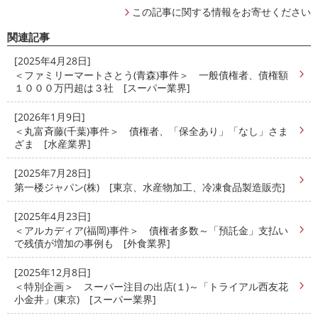
この記事に関する情報をお寄せください
関連記事
[2025年4月28日]
＜ファミリーマートさとう(青森)事件＞ 一般債権者、債権額
１０００万円超は３社 [スーパー業界]
[2026年1月9日]
＜丸富斉藤(千葉)事件＞ 債権者、「保全あり」「なし」さま
ざま [水産業界]
[2025年7月28日]
第一楼ジャパン(株) [東京、水産物加工、冷凍食品製造販売]
[2025年4月23日]
＜アルカディア(福岡)事件＞ 債権者多数～「預託金」支払い
で残債が増加の事例も [外食業界]
[2025年12月8日]
＜特別企画＞ スーパー注目の出店(１)～「トライアル西友花
小金井」(東京) [スーパー業界]