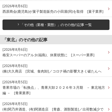
[2026年8月6日]
西原商会(鹿児島)が菓子製造販売の小田屋(同)を取得 [菓子業界]
「その他（業種・業態）」のその他の記事 一覧
「東北」のその他の記事
[2026年8月6日]
格安スーパーのアルタ(福島)、休業状態に [スーパー業界]
[2026年8月6日]
(株)大久商店 [宮城、食肉卸]／コロナ禍の影響大きく破たんへ
[2026年8月5日]
青果市場の「転換点」、青果大卸２０２６年３月期 － 東北地方
編 － [青果業界]
[2026年8月5日]
(有)関乃井酒造、(有)関酒造店 [青森、酒類製造]／出荷数減少で