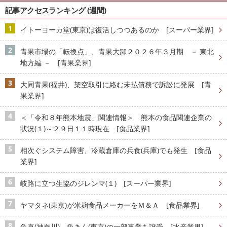
記事アクセスランキング (週間)
イトーヨーカ堂(東京)は復活しつつあるのか [スーパー業界]
青果市場の「転換点」、青果大卸２０２６年３月期 － 東北
地方編 － [青果業界]
大同青果(福井)、架空取引に絡む未払債務で訴訟に発展 [青
果業界]
＜「令和８年熊本地震」関連情報＞ 熊本の食品関連企業の
状況(１)～２９日１１時現在 [食品業界]
相次ぐシステム障害、冷蔵倉庫の兵食(兵庫)でも発生 [食品
業界]
岐路に立つ生協のジレンマ(１) [スーパー業界]
ヤマタネ(東京)が米麹食品メーカーをＭ＆Ａ [食品業界]
魚喜(神奈川)、魚きん(東京)の一部事業を譲受 [水産業界]