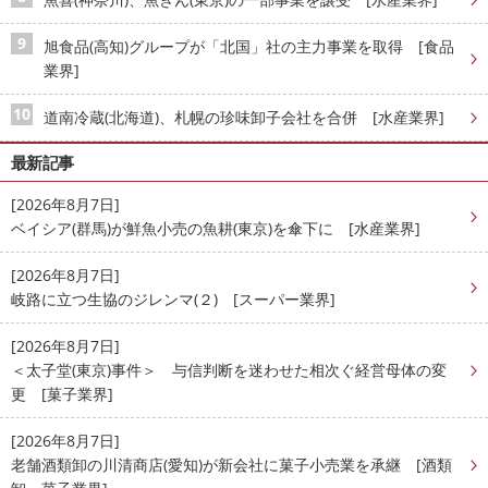
旭食品(高知)グループが「北国」社の主力事業を取得 [食品
業界]
道南冷蔵(北海道)、札幌の珍味卸子会社を合併 [水産業界]
最新記事
[2026年8月7日]
ベイシア(群馬)が鮮魚小売の魚耕(東京)を傘下に [水産業界]
[2026年8月7日]
岐路に立つ生協のジレンマ(２) [スーパー業界]
[2026年8月7日]
＜太子堂(東京)事件＞ 与信判断を迷わせた相次ぐ経営母体の変
更 [菓子業界]
[2026年8月7日]
老舗酒類卸の川清商店(愛知)が新会社に菓子小売業を承継 [酒類