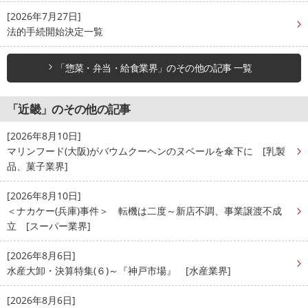
[2026年7月27日]
法的手続開始決定一覧
「惣菜・弁当・給食業界」のその他の記事 一覧
「近畿」のその他の記事
[2026年8月10日]
マリンフード(大阪)がバウムクーヘンのヌベールを傘下に [乳製
品、菓子業界]
[2026年8月10日]
＜ナカケー(兵庫)事件＞ 転機は二度～新店不調、事業譲渡不成
立 [スーパー業界]
[2026年8月6日]
水産大卸・決算特集(６)～『神戸市場』 [水産業界]
[2026年8月6日]