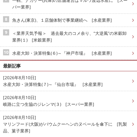
一転、ナカケー(兵庫)の店舗運営はマルワ渡辺水産に [スー
パー業界]
魚きん(東京)、１店舗体制で事業継続へ [水産業界]
＜業界天気予報＞ 過去最大のコメ余り、“大逆風”の米穀卸
業界(１) [米穀業界]
水産大卸・決算特集(６)～『神戸市場』 [水産業界]
最新記事
[2026年8月10日]
水産大卸・決算特集(７)～『仙台市場』 [水産業界]
[2026年8月10日]
岐路に立つ生協のジレンマ(３) [スーパー業界]
[2026年8月10日]
マリンフード(大阪)がバウムクーヘンのヌベールを傘下に [乳製
品、菓子業界]