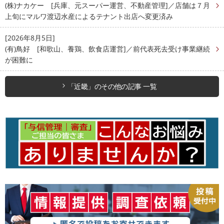
(株)ナカケー [兵庫、元スーパー運営、不動産管理]／店舗は７月
上旬にマルワ渡辺水産によるテナント出店へ変更済み
[2026年8月5日]
(有)鳥好 [和歌山、養鶏、飲食店運営]／前代表死去受け事業継続
が困難に
「近畿」のその他の記事 一覧