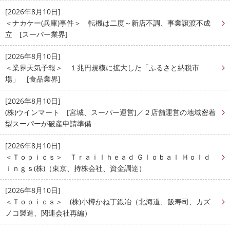
[2026年8月10日]
＜ナカケー(兵庫)事件＞ 転機は二度～新店不調、事業譲渡不成
立 [スーパー業界]
[2026年8月10日]
＜業界天気予報＞ １兆円規模に拡大した「ふるさと納税市
場」 [食品業界]
[2026年8月10日]
(株)ウインマート [宮城、スーパー運営]／２店舗運営の地域密着
型スーパーが破産申請準備
[2026年8月10日]
＜Ｔｏｐｉｃｓ＞ Ｔｒａｉｌｈｅａｄ Ｇｌｏｂａｌ Ｈｏｌｄ
ｉｎｇｓ(株)（東京、持株会社、資金調達）
[2026年8月10日]
＜Ｔｏｐｉｃｓ＞ (株)小樽かね丁鍛冶（北海道、飯寿司、カズ
ノコ製造、関連会社再編）