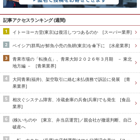
記事アクセスランキング (週間)
イトーヨーカ堂(東京)は復活しつつあるのか [スーパー業界]
ベイシア(群馬)が鮮魚小売の魚耕(東京)を傘下に [水産業界]
青果市場の「転換点」、青果大卸２０２６年３月期 － 東北
地方編 － [青果業界]
大同青果(福井)、架空取引に絡む未払債務で訴訟に発展 [青
果業界]
相次ぐシステム障害、冷蔵倉庫の兵食(兵庫)でも発生 [食品
業界]
(株)いちのや [東京、弁当店運営]／親会社が撤退判断、自己
破産へ