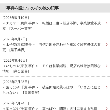
「事件を読む」のその他の記事
[2026年8月10日]
＜ナカケー(兵庫)事件＞ 転機は二度～新店不調、事業譲渡不成
立 [スーパー業界]
[2026年8月7日]
＜太子堂(東京)事件＞ 与信判断を迷わせた相次ぐ経営母体の変
更 [菓子業界]
[2026年8月6日]
＜いちのや(東京)事件＞ ＦＣは営業継続、現店名維持は困難な
情勢 [弁当業界]
[2026年7月28日]
＜葉っぱや(千葉)事件＞ 破産開始の葉っぱや、「いまだに信じ
られない」 [青果業界]
[2026年7月24日]
＜葉っぱや(千葉)事件＞ 葉っぱや「関連」各社に集まる視線