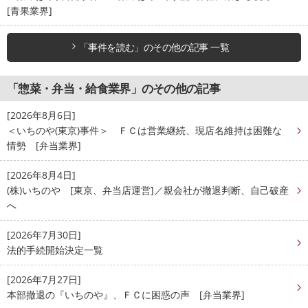
[青果業界]
「事件を読む」のその他の記事 一覧
「惣菜・弁当・給食業界」のその他の記事
[2026年8月6日]
＜いちのや(東京)事件＞ ＦＣは営業継続、現店名維持は困難な
情勢 [弁当業界]
[2026年8月4日]
(株)いちのや [東京、弁当店運営]／親会社が撤退判断、自己破産
へ
[2026年7月30日]
法的手続開始決定一覧
[2026年7月27日]
本部撤退の『いちのや』、ＦＣに困惑の声 [弁当業界]