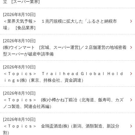
立 [スーパー業界]
[2026年8月10日]
＜業界天気予報＞ １兆円規模に拡大した「ふるさと納税市
場」 [食品業界]
[2026年8月10日]
(株)ウインマート [宮城、スーパー運営]／２店舗運営の地域密着
型スーパーが破産申請準備
[2026年8月10日]
＜Ｔｏｐｉｃｓ＞ Ｔｒａｉｌｈｅａｄ Ｇｌｏｂａｌ Ｈｏｌｄ
ｉｎｇｓ(株)（東京、持株会社、資金調達）
[2026年8月10日]
＜Ｔｏｐｉｃｓ＞ (株)小樽かね丁鍛冶（北海道、飯寿司、カズ
ノコ製造、関連会社再編）
[2026年8月10日]
＜Ｔｏｐｉｃｓ＞ 金鵄盃酒造(株)（新潟、酒類製造、新設分
割）