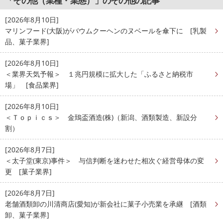
「その他（業種・業態）」のその他の記事
[2026年8月10日]
マリンフード(大阪)がバウムクーヘンのヌベールを傘下に [乳製
品、菓子業界]
[2026年8月10日]
＜業界天気予報＞ １兆円規模に拡大した「ふるさと納税市
場」 [食品業界]
[2026年8月10日]
＜Ｔｏｐｉｃｓ＞ 金鵄盃酒造(株)（新潟、酒類製造、新設分
割）
[2026年8月7日]
＜太子堂(東京)事件＞ 与信判断を迷わせた相次ぐ経営母体の変
更 [菓子業界]
[2026年8月7日]
老舗酒類卸の川清商店(愛知)が新会社に菓子小売業を承継 [酒類
卸、菓子業界]