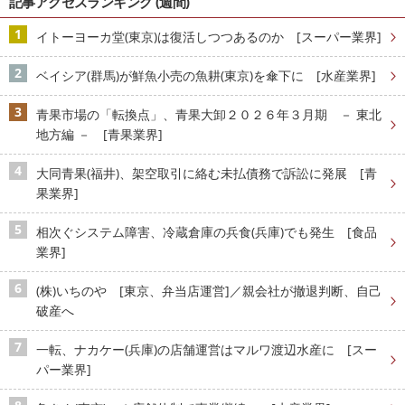
記事アクセスランキング (週間)
イトーヨーカ堂(東京)は復活しつつあるのか [スーパー業界]
ベイシア(群馬)が鮮魚小売の魚耕(東京)を傘下に [水産業界]
青果市場の「転換点」、青果大卸２０２６年３月期 － 東北
地方編 － [青果業界]
大同青果(福井)、架空取引に絡む未払債務で訴訟に発展 [青
果業界]
相次ぐシステム障害、冷蔵倉庫の兵食(兵庫)でも発生 [食品
業界]
(株)いちのや [東京、弁当店運営]／親会社が撤退判断、自己
破産へ
一転、ナカケー(兵庫)の店舗運営はマルワ渡辺水産に [スー
パー業界]