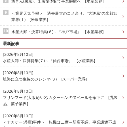
魚きん(東京)、１店舗体制で事業継続へ [水産業界]
＜業界天気予報＞ 過去最大のコメ余り、“大逆風”の米穀卸
業界(１) [米穀業界]
水産大卸・決算特集(６)～『神戸市場』 [水産業界]
最新記事
[2026年8月10日]
水産大卸・決算特集(７)～『仙台市場』 [水産業界]
[2026年8月10日]
岐路に立つ生協のジレンマ(３) [スーパー業界]
[2026年8月10日]
マリンフード(大阪)がバウムクーヘンのヌベールを傘下に [乳製
品、菓子業界]
[2026年8月10日]
＜ナカケー(兵庫)事件＞ 転機は二度～新店不調、事業譲渡不成