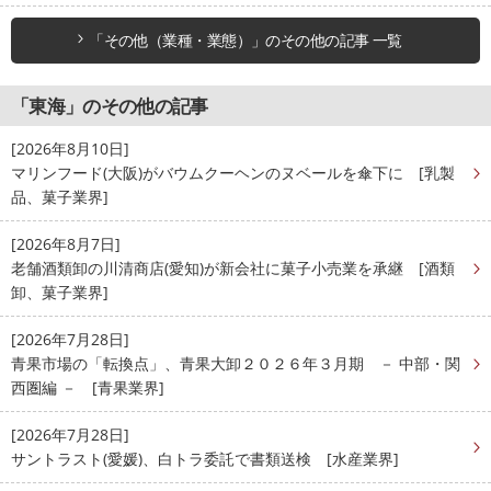
「その他（業種・業態）」のその他の記事 一覧
「東海」のその他の記事
[2026年8月10日]
マリンフード(大阪)がバウムクーヘンのヌベールを傘下に [乳製
品、菓子業界]
[2026年8月7日]
老舗酒類卸の川清商店(愛知)が新会社に菓子小売業を承継 [酒類
卸、菓子業界]
[2026年7月28日]
青果市場の「転換点」、青果大卸２０２６年３月期 － 中部・関
西圏編 － [青果業界]
[2026年7月28日]
サントラスト(愛媛)、白トラ委託で書類送検 [水産業界]