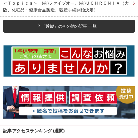
＜Ｔｏｐｉｃｓ＞ (株)ファイブオー、(株)ＵＣＨＲＯＮＩＡ（大
阪、化粧品・健康食品製造、破産手続開始決定）
「近畿」のその他の記事 一覧
記事アクセスランキング (週間)