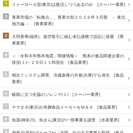
イトーヨーカ堂(東京)は復活しつつあるのか [スーパー業界]
青果市場の「転換点」、青果大卸２０２６年３月期 － 東北
地方編 － [青果業界]
大同青果(福井)、架空取引に絡む未払債務で訴訟に発展 [青
果業界]
＜「令和８年熊本地震」関連情報＞ 熊本の食品関連企業の
状況(１)～２９日１１時現在 [食品業界]
相次ぐシステム障害、冷蔵倉庫の兵食(兵庫)でも発生 [食品
業界]
岐路に立つ生協のジレンマ(１) [スーパー業界]
ヤマタネ(東京)が米麹食品メーカーをＭ＆Ａ [食品業界]
魚喜(神奈川)、魚きん(東京)の一部事業を譲受 [水産業界]
旭食品(高知)グループが「北国」社の主力事業を取得 [食品