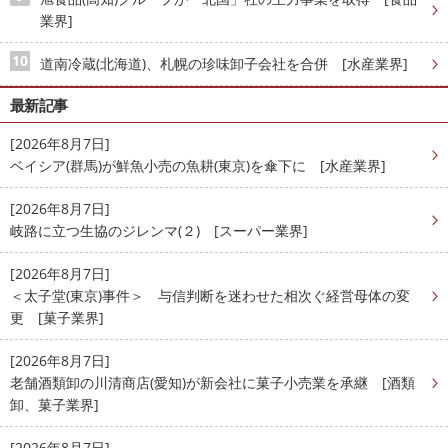
業界]
道南冷蔵(北海道)、札幌の珍味卸子会社を合併 [水産業界]
最新記事
[2026年8月7日]
ベイシア(群馬)が鮮魚小売の魚耕(東京)を傘下に [水産業界]
[2026年8月7日]
岐路に立つ生協のジレンマ(２) [スーパー業界]
[2026年8月7日]
＜太子堂(東京)事件＞ 与信判断を迷わせた相次ぐ経営母体の変
更 [菓子業界]
[2026年8月7日]
老舗酒類卸の川清商店(愛知)が新会社に菓子小売業を承継 [酒類
卸、菓子業界]
[2026年8月7日]