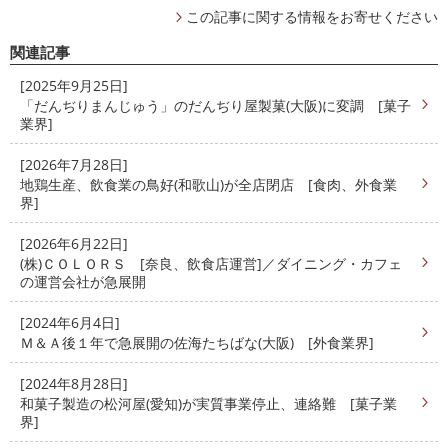
この記事に関する情報をお寄せください
関連記事
[2025年9月25日]
「だんぢりまんじゅう」のだんぢり屋製菓(大阪)に変調 [菓子
業界]
[2026年7月28日]
地鶏生産、飲食業の鳥好(和歌山)が全店閉店 [食肉、外食業
界]
[2026年6月22日]
(株)ＣＯＬＯＲＳ [奈良、飲食店運営]／ダイニング・カフェ
の運営会社が急展開
[2024年6月4日]
Ｍ＆Ａ後１年で急展開の佐海たちばな(大阪) [外食業界]
[2024年8月28日]
和菓子製造の松河屋(愛知)が実質事業停止、連絡難 [菓子業
界]