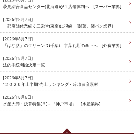
萩見綜合食品センター(北海道)が１店舗体制へ [スーパー業界]
[2026年8月7日]
一部店舗休業続く三栄堂(東京)に視線 [製菓、製パン業界]
[2026年8月7日]
「はな膳」のグリーンＤ(千葉)、京葉瓦斯の傘下へ [外食業界]
[2026年8月7日]
法的手続開始決定一覧
[2026年8月7日]
“２０２６年上半期”売上ランキング～冷凍農産素材
[2026年8月6日]
水産大卸・決算特集(６)～『神戸市場』 [水産業界]