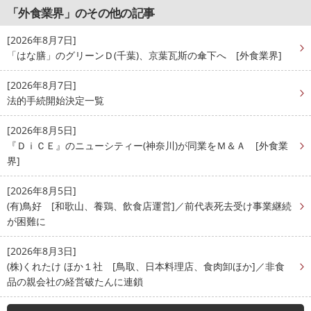
「外食業界」のその他の記事
[2026年8月7日]
「はな膳」のグリーンＤ(千葉)、京葉瓦斯の傘下へ [外食業界]
[2026年8月7日]
法的手続開始決定一覧
[2026年8月5日]
『ＤｉＣＥ』のニューシティー(神奈川)が同業をＭ＆Ａ [外食業
界]
[2026年8月5日]
(有)鳥好 [和歌山、養鶏、飲食店運営]／前代表死去受け事業継続
が困難に
[2026年8月3日]
(株)くれたけ ほか１社 [鳥取、日本料理店、食肉卸ほか]／非食
品の親会社の経営破たんに連鎖