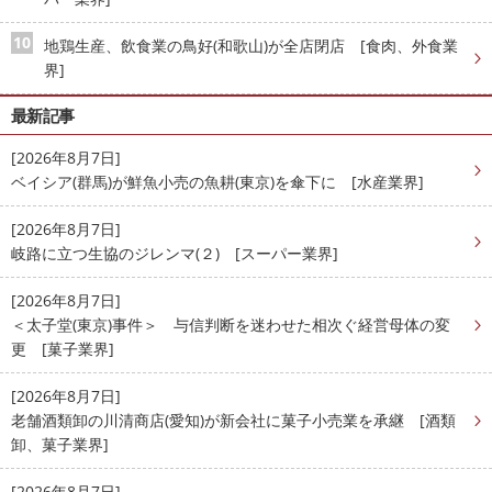
地鶏生産、飲食業の鳥好(和歌山)が全店閉店 [食肉、外食業
界]
最新記事
[2026年8月7日]
ベイシア(群馬)が鮮魚小売の魚耕(東京)を傘下に [水産業界]
[2026年8月7日]
岐路に立つ生協のジレンマ(２) [スーパー業界]
[2026年8月7日]
＜太子堂(東京)事件＞ 与信判断を迷わせた相次ぐ経営母体の変
更 [菓子業界]
[2026年8月7日]
老舗酒類卸の川清商店(愛知)が新会社に菓子小売業を承継 [酒類
卸、菓子業界]
[2026年8月7日]