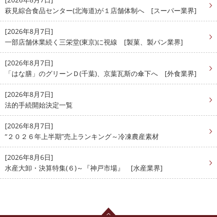
萩見綜合食品センター(北海道)が１店舗体制へ [スーパー業界]
[2026年8月7日]
一部店舗休業続く三栄堂(東京)に視線 [製菓、製パン業界]
[2026年8月7日]
「はな膳」のグリーンＤ(千葉)、京葉瓦斯の傘下へ [外食業界]
[2026年8月7日]
法的手続開始決定一覧
[2026年8月7日]
“２０２６年上半期”売上ランキング～冷凍農産素材
[2026年8月6日]
水産大卸・決算特集(６)～『神戸市場』 [水産業界]