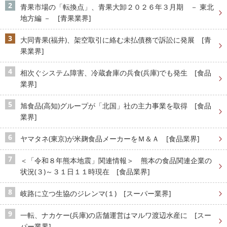
青果市場の「転換点」、青果大卸２０２６年３月期 － 東北
地方編 － [青果業界]
大同青果(福井)、架空取引に絡む未払債務で訴訟に発展 [青
果業界]
相次ぐシステム障害、冷蔵倉庫の兵食(兵庫)でも発生 [食品
業界]
旭食品(高知)グループが「北国」社の主力事業を取得 [食品
業界]
ヤマタネ(東京)が米麹食品メーカーをＭ＆Ａ [食品業界]
＜「令和８年熊本地震」関連情報＞ 熊本の食品関連企業の
状況(３)～３１日１１時現在 [食品業界]
岐路に立つ生協のジレンマ(１) [スーパー業界]
一転、ナカケー(兵庫)の店舗運営はマルワ渡辺水産に [スー
パー業界]