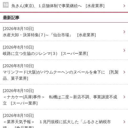
魚きん(東京)、１店舗体制で事業継続へ [水産業界]
最新記事
[2026年8月10日]
水産大卸・決算特集(７)～『仙台市場』 [水産業界]
[2026年8月10日]
岐路に立つ生協のジレンマ(３) [スーパー業界]
[2026年8月10日]
マリンフード(大阪)がバウムクーヘンのヌベールを傘下に [乳製
品、菓子業界]
[2026年8月10日]
＜ナカケー(兵庫)事件＞ 転機は二度～新店不調、事業譲渡不成
立 [スーパー業界]
[2026年8月10日]
＜業界天気予報＞ １兆円規模に拡大した「ふるさと納税市
場」 [食品業界]