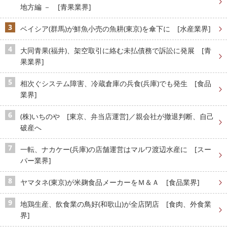
地方編 － [青果業界]
ベイシア(群馬)が鮮魚小売の魚耕(東京)を傘下に [水産業界]
大同青果(福井)、架空取引に絡む未払債務で訴訟に発展 [青
果業界]
相次ぐシステム障害、冷蔵倉庫の兵食(兵庫)でも発生 [食品
業界]
(株)いちのや [東京、弁当店運営]／親会社が撤退判断、自己
破産へ
一転、ナカケー(兵庫)の店舗運営はマルワ渡辺水産に [スー
パー業界]
ヤマタネ(東京)が米麹食品メーカーをＭ＆Ａ [食品業界]
地鶏生産、飲食業の鳥好(和歌山)が全店閉店 [食肉、外食業
界]