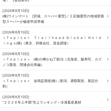
[2026年8月10日]
(株)ウインマート [宮城、スーパー運営]／２店舗運営の地域密着
型スーパーが破産申請準備
[2026年8月10日]
＜Ｔｏｐｉｃｓ＞ Ｔｒａｉｌｈｅａｄ Ｇｌｏｂａｌ Ｈｏｌｄ
ｉｎｇｓ(株)（東京、持株会社、資金調達）
[2026年8月10日]
＜Ｔｏｐｉｃｓ＞ (株)小樽かね丁鍛冶（北海道、飯寿司、カズ
ノコ製造、関連会社再編）
[2026年8月10日]
＜Ｔｏｐｉｃｓ＞ 金鵄盃酒造(株)（新潟、酒類製造、新設分
割）
[2026年8月10日]
“２０２６年上半期”売上ランキング～冷凍畜産素材