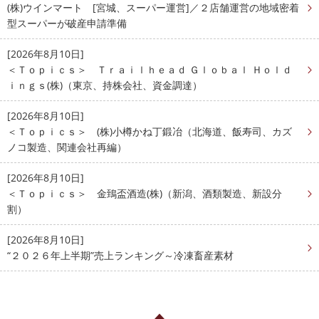
(株)ウインマート [宮城、スーパー運営]／２店舗運営の地域密着
型スーパーが破産申請準備
[2026年8月10日]
＜Ｔｏｐｉｃｓ＞ Ｔｒａｉｌｈｅａｄ Ｇｌｏｂａｌ Ｈｏｌｄ
ｉｎｇｓ(株)（東京、持株会社、資金調達）
[2026年8月10日]
＜Ｔｏｐｉｃｓ＞ (株)小樽かね丁鍛冶（北海道、飯寿司、カズ
ノコ製造、関連会社再編）
[2026年8月10日]
＜Ｔｏｐｉｃｓ＞ 金鵄盃酒造(株)（新潟、酒類製造、新設分
割）
[2026年8月10日]
“２０２６年上半期”売上ランキング～冷凍畜産素材