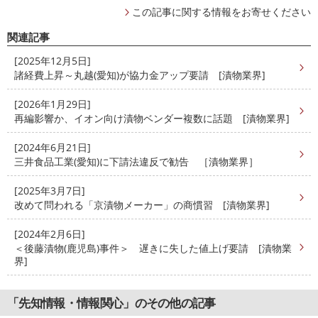
この記事に関する情報をお寄せください
関連記事
[2025年12月5日]
諸経費上昇～丸越(愛知)が協力金アップ要請 [漬物業界]
[2026年1月29日]
再編影響か、イオン向け漬物ベンダー複数に話題 [漬物業界]
[2024年6月21日]
三井食品工業(愛知)に下請法違反で勧告 ［漬物業界］
[2025年3月7日]
改めて問われる「京漬物メーカー」の商慣習 [漬物業界]
[2024年2月6日]
＜後藤漬物(鹿児島)事件＞ 遅きに失した値上げ要請 [漬物業
界]
「先知情報・情報関心」のその他の記事