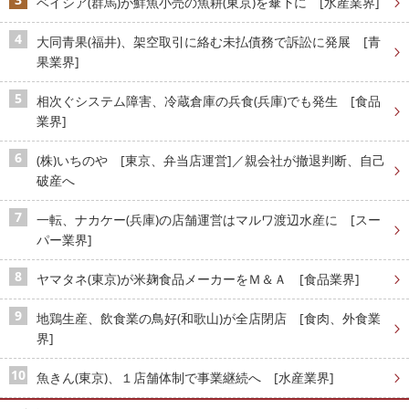
ベイシア(群馬)が鮮魚小売の魚耕(東京)を傘下に [水産業界]
大同青果(福井)、架空取引に絡む未払債務で訴訟に発展 [青
果業界]
相次ぐシステム障害、冷蔵倉庫の兵食(兵庫)でも発生 [食品
業界]
(株)いちのや [東京、弁当店運営]／親会社が撤退判断、自己
破産へ
一転、ナカケー(兵庫)の店舗運営はマルワ渡辺水産に [スー
パー業界]
ヤマタネ(東京)が米麹食品メーカーをＭ＆Ａ [食品業界]
地鶏生産、飲食業の鳥好(和歌山)が全店閉店 [食肉、外食業
界]
魚きん(東京)、１店舗体制で事業継続へ [水産業界]