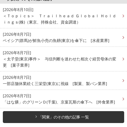
[2026年8月10日]
＜Ｔｏｐｉｃｓ＞ Ｔｒａｉｌｈｅａｄ Ｇｌｏｂａｌ Ｈｏｌｄ
ｉｎｇｓ(株)（東京、持株会社、資金調達）
[2026年8月7日]
ベイシア(群馬)が鮮魚小売の魚耕(東京)を傘下に [水産業界]
[2026年8月7日]
＜太子堂(東京)事件＞ 与信判断を迷わせた相次ぐ経営母体の変
更 [菓子業界]
[2026年8月7日]
一部店舗休業続く三栄堂(東京)に視線 [製菓、製パン業界]
[2026年8月7日]
「はな膳」のグリーンＤ(千葉)、京葉瓦斯の傘下へ [外食業界]
「関東」のその他の記事 一覧