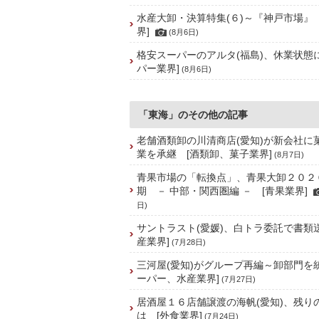
水産大卸・決算特集(６)～『神戸市場』
界]
(8月6日)
格安スーパーのアルタ(福島)、休業状態
パー業界]
(8月6日)
「東海」のその他の記事
老舗酒類卸の川清商店(愛知)が新会社に
業を承継 [酒類卸、菓子業界]
(8月7日)
青果市場の「転換点」、青果大卸２０２
期 － 中部・関西圏編 － [青果業界]
日)
サントラスト(愛媛)、白トラ委託で書類
産業界]
(7月28日)
三河屋(愛知)がグループ再編～卸部門を
ーパー、水産業界]
(7月27日)
居酒屋１６店舗譲渡の海帆(愛知)、残り
は [外食業界]
(7月24日)