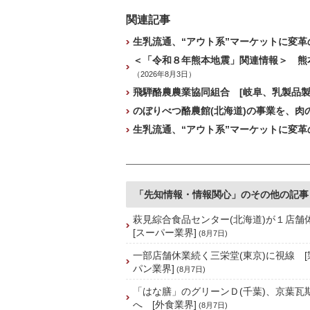
関連記事
生乳流通、“アウト系”マーケットに変革の
＜「令和８年熊本地震」関連情報＞ 熊本
（2026年8月3日）
飛騨酪農農業協同組合 [岐阜、乳製品製
のぼりべつ酪農館(北海道)の事業を、肉
生乳流通、“アウト系”マーケットに変革の
「先知情報・情報関心」のその他の記事
萩見綜合食品センター(北海道)が１店
[スーパー業界]
(8月7日)
一部店舗休業続く三栄堂(東京)に視線 
パン業界]
(8月7日)
「はな膳」のグリーンＤ(千葉)、京葉瓦
へ [外食業界]
(8月7日)