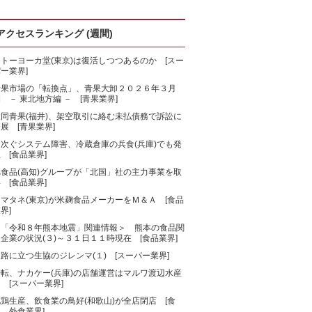
アクセスランキング (週間)
トーヨーカ堂(東京)は復活しつつあるのか [スー
ー業界]
青果市場の「転換点」、青果大卸２０２６年３月
 － 東北地方編 － [青果業界]
大同青果(福井)、架空取引に絡む未払債務で訴訟に
展 [青果業界]
相次ぐシステム障害、冷蔵倉庫の兵食(兵庫)でも発
 [食品業界]
旭食品(高知)グループが「北国」社の主力事業を取
 [食品業界]
マタネ(東京)が米麹食品メーカーをＭ＆Ａ [食品
界]
＜「令和８年熊本地震」関連情報＞ 熊本の食品関
企業の状況(３)～３１日１１時現在 [食品業界]
路に立つ生協のジレンマ(１) [スーパー業界]
一転、ナカケー(兵庫)の店舗運営はマルワ渡辺水産
 [スーパー業界]
鶏生産、飲食業の鳥好(和歌山)が全店閉店 [食
、外食業界]