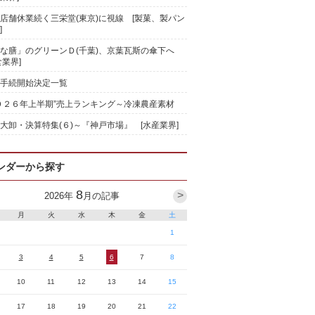
店舗休業続く三栄堂(東京)に視線 [製菓、製パン
]
な膳」のグリーンＤ(千葉)、京葉瓦斯の傘下へ
食業界]
手続開始決定一覧
０２６年上半期”売上ランキング～冷凍農産素材
大卸・決算特集(６)～『神戸市場』 [水産業界]
ンダーから探す
8
>
2026
年
月の記事
月
火
水
木
金
土
1
3
4
5
6
7
8
10
11
12
13
14
15
17
18
19
20
21
22