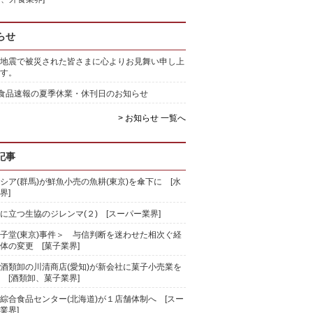
らせ
地震で被災された皆さまに心よりお見舞い申し上
す。
)食品速報の夏季休業・休刊日のお知らせ
> お知らせ 一覧へ
記事
シア(群馬)が鮮魚小売の魚耕(東京)を傘下に [水
界]
に立つ生協のジレンマ(２) [スーパー業界]
子堂(東京)事件＞ 与信判断を迷わせた相次ぐ経
体の変更 [菓子業界]
酒類卸の川清商店(愛知)が新会社に菓子小売業を
 [酒類卸、菓子業界]
綜合食品センター(北海道)が１店舗体制へ [スー
業界]