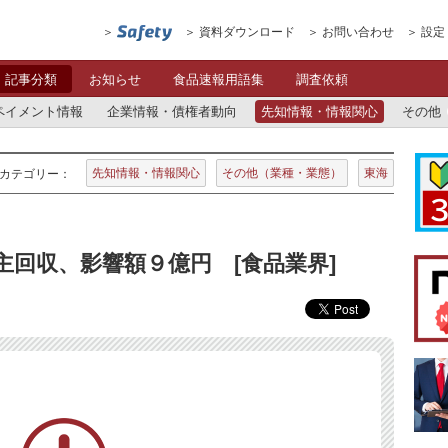
資料ダウンロード
お問い合わせ
設定
記事分類
お知らせ
食品速報用語集
調査依頼
ペイメント情報
企業情報・債権者動向
先知情報・情報関心
その他
先知情報・情報関心
その他（業種・業態）
東海
カテゴリー：
主回収、影響額９億円 [食品業界]