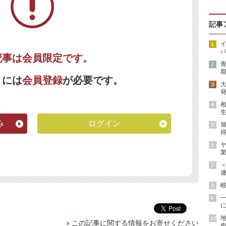
記事
イ
パ
記事は会員限定です。
期
くには
会員登録
が必要です。
発
生
み
ログイン
得
ヤ
業
連
岐
に
地
この記事に関する情報をお寄せください
肉