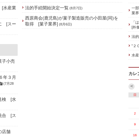
 [水産業
法的手続開始決定一覧
一部
(8月7日)
業界
西原商会(鹿児島)が菓子製造販売の小田屋(同)を
「は
に [スー
取得 [菓子業界]
(8月6日)
[外
法的
“２
水産
菓子小売
カレ
６年３月
(7月28
<
日
送検 [水
2
統合 [ス
9
の店舗
16