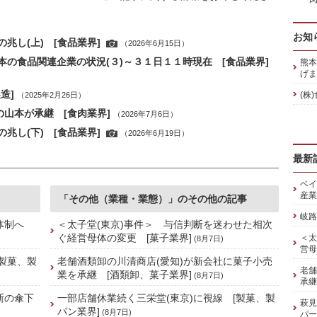
お知
兆し(上) [食品業界]
（2026年6月15日）
の食品関連企業の状況(３)～３１日１１時現在 [食品業界]
熊本
げま
造]
(株
（2025年2月26日）
の山本が承継 [食肉業界]
（2026年7月6日）
兆し(下) [食品業界]
（2026年6月19日）
最新
ベイ
産業
「その他（業種・業態）」のその他の記事
岐路
舗体制へ
＜太子堂(東京)事件＞ 与信判断を迷わせた相次
ぐ経営母体の変更 [菓子業界]
＜太
(8月7日)
営母
[製菓、製
老舗酒類卸の川清商店(愛知)が新会社に菓子小売
老舗
業を承継 [酒類卸、菓子業界]
(8月7日)
承継
斯の傘下
一部店舗休業続く三栄堂(東京)に視線 [製菓、製
萩見
パン業界]
(8月7日)
パー