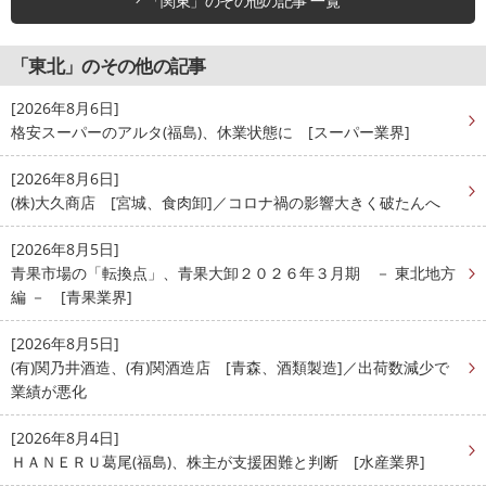
「関東」のその他の記事 一覧
「東北」のその他の記事
[2026年8月6日]
格安スーパーのアルタ(福島)、休業状態に [スーパー業界]
[2026年8月6日]
(株)大久商店 [宮城、食肉卸]／コロナ禍の影響大きく破たんへ
[2026年8月5日]
青果市場の「転換点」、青果大卸２０２６年３月期 － 東北地方
編 － [青果業界]
[2026年8月5日]
(有)関乃井酒造、(有)関酒造店 [青森、酒類製造]／出荷数減少で
業績が悪化
[2026年8月4日]
ＨＡＮＥＲＵ葛尾(福島)、株主が支援困難と判断 [水産業界]