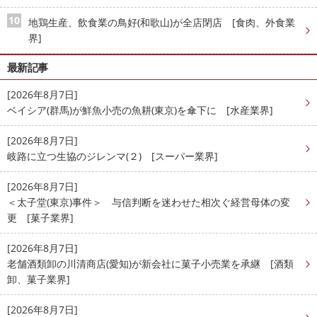
地鶏生産、飲食業の鳥好(和歌山)が全店閉店 [食肉、外食業
界]
最新記事
[2026年8月7日]
ベイシア(群馬)が鮮魚小売の魚耕(東京)を傘下に [水産業界]
[2026年8月7日]
岐路に立つ生協のジレンマ(２) [スーパー業界]
[2026年8月7日]
＜太子堂(東京)事件＞ 与信判断を迷わせた相次ぐ経営母体の変
更 [菓子業界]
[2026年8月7日]
老舗酒類卸の川清商店(愛知)が新会社に菓子小売業を承継 [酒類
卸、菓子業界]
[2026年8月7日]