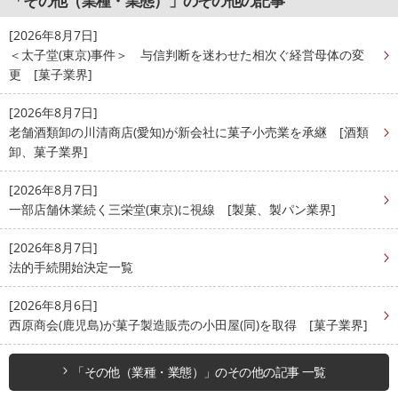
「その他（業種・業態）」のその他の記事
[2026年8月7日]
＜太子堂(東京)事件＞ 与信判断を迷わせた相次ぐ経営母体の変
更 [菓子業界]
[2026年8月7日]
老舗酒類卸の川清商店(愛知)が新会社に菓子小売業を承継 [酒類
卸、菓子業界]
[2026年8月7日]
一部店舗休業続く三栄堂(東京)に視線 [製菓、製パン業界]
[2026年8月7日]
法的手続開始決定一覧
[2026年8月6日]
西原商会(鹿児島)が菓子製造販売の小田屋(同)を取得 [菓子業界]
「その他（業種・業態）」のその他の記事 一覧