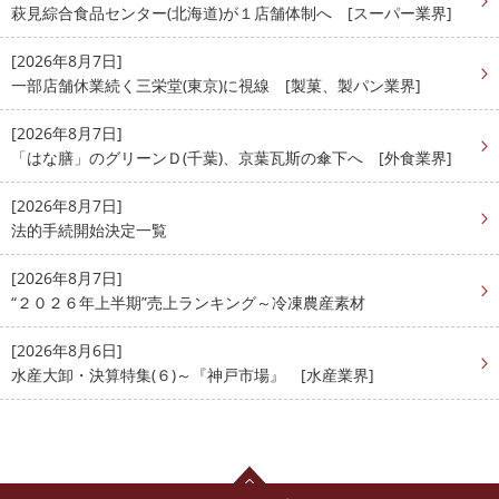
萩見綜合食品センター(北海道)が１店舗体制へ [スーパー業界]
[2026年8月7日]
一部店舗休業続く三栄堂(東京)に視線 [製菓、製パン業界]
[2026年8月7日]
「はな膳」のグリーンＤ(千葉)、京葉瓦斯の傘下へ [外食業界]
[2026年8月7日]
法的手続開始決定一覧
[2026年8月7日]
“２０２６年上半期”売上ランキング～冷凍農産素材
[2026年8月6日]
水産大卸・決算特集(６)～『神戸市場』 [水産業界]