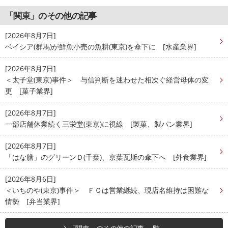
「関東」のその他の記事
[2026年8月7日]
ベイシア(群馬)が鮮魚小売の魚耕(東京)を傘下に [水産業界]
[2026年8月7日]
＜太子堂(東京)事件＞ 与信判断を迷わせた相次ぐ経営母体の変
更 [菓子業界]
[2026年8月7日]
一部店舗休業続く三栄堂(東京)に視線 [製菓、製パン業界]
[2026年8月7日]
「はな膳」のグリーンＤ(千葉)、京葉瓦斯の傘下へ [外食業界]
[2026年8月6日]
＜いちのや(東京)事件＞ ＦＣは営業継続、現店名維持は困難な
情勢 [弁当業界]