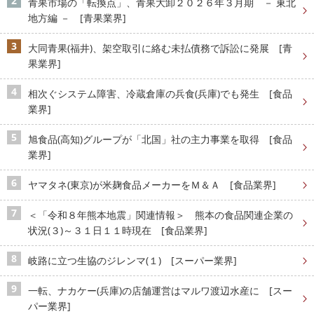
青果市場の「転換点」、青果大卸２０２６年３月期 － 東北
地方編 － [青果業界]
大同青果(福井)、架空取引に絡む未払債務で訴訟に発展 [青
果業界]
相次ぐシステム障害、冷蔵倉庫の兵食(兵庫)でも発生 [食品
業界]
旭食品(高知)グループが「北国」社の主力事業を取得 [食品
業界]
ヤマタネ(東京)が米麹食品メーカーをＭ＆Ａ [食品業界]
＜「令和８年熊本地震」関連情報＞ 熊本の食品関連企業の
状況(３)～３１日１１時現在 [食品業界]
岐路に立つ生協のジレンマ(１) [スーパー業界]
一転、ナカケー(兵庫)の店舗運営はマルワ渡辺水産に [スー
パー業界]