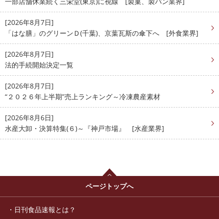
一部店舗休業続く三栄堂(東京)に視線 [製菓、製パン業界]
[2026年8月7日]
「はな膳」のグリーンＤ(千葉)、京葉瓦斯の傘下へ [外食業界]
[2026年8月7日]
法的手続開始決定一覧
[2026年8月7日]
“２０２６年上半期”売上ランキング～冷凍農産素材
[2026年8月6日]
水産大卸・決算特集(６)～『神戸市場』 [水産業界]
ページトップへ
日刊食品速報とは？