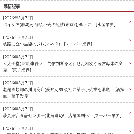
最新記事
[2026年8月7日]
ベイシア(群馬)が鮮魚小売の魚耕(東京)を傘下に [水産業界]
[2026年8月7日]
岐路に立つ生協のジレンマ(２) [スーパー業界]
[2026年8月7日]
＜太子堂(東京)事件＞ 与信判断を迷わせた相次ぐ経営母体の変
更 [菓子業界]
[2026年8月7日]
老舗酒類卸の川清商店(愛知)が新会社に菓子小売業を承継 [酒類
卸、菓子業界]
[2026年8月7日]
萩見綜合食品センター(北海道)が１店舗体制へ [スーパー業界]
[2026年8月7日]