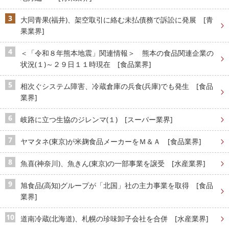
大同青果(福井)、架空取引に絡む未払債務で訴訟に発展 [青
果業界]
＜「令和８年熊本地震」関連情報＞ 熊本の食品関連企業の
状況(１)～２９日１１時現在 [食品業界]
相次ぐシステム障害、冷蔵倉庫の兵食(兵庫)でも発生 [食品
業界]
岐路に立つ生協のジレンマ(１) [スーパー業界]
ヤマタネ(東京)が米麹食品メーカーをＭ＆Ａ [食品業界]
魚喜(神奈川)、魚きん(東京)の一部事業を譲受 [水産業界]
旭食品(高知)グループが「北国」社の主力事業を取得 [食品
業界]
道南冷蔵(北海道)、札幌の珍味卸子会社を合併 [水産業界]