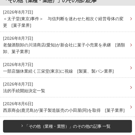
「その他（業種・業態）」のその他の記事
[2026年8月7日]
＜太子堂(東京)事件＞ 与信判断を迷わせた相次ぐ経営母体の変
更 [菓子業界]
[2026年8月7日]
老舗酒類卸の川清商店(愛知)が新会社に菓子小売業を承継 [酒類
卸、菓子業界]
[2026年8月7日]
一部店舗休業続く三栄堂(東京)に視線 [製菓、製パン業界]
[2026年8月7日]
法的手続開始決定一覧
[2026年8月6日]
西原商会(鹿児島)が菓子製造販売の小田屋(同)を取得 [菓子業界]
「その他（業種・業態）」のその他の記事 一覧