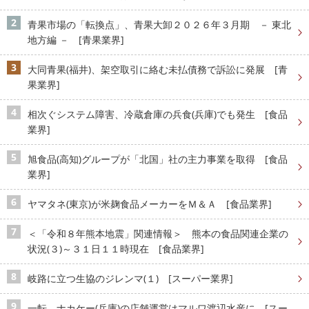
青果市場の「転換点」、青果大卸２０２６年３月期 － 東北
地方編 － [青果業界]
大同青果(福井)、架空取引に絡む未払債務で訴訟に発展 [青
果業界]
相次ぐシステム障害、冷蔵倉庫の兵食(兵庫)でも発生 [食品
業界]
旭食品(高知)グループが「北国」社の主力事業を取得 [食品
業界]
ヤマタネ(東京)が米麹食品メーカーをＭ＆Ａ [食品業界]
＜「令和８年熊本地震」関連情報＞ 熊本の食品関連企業の
状況(３)～３１日１１時現在 [食品業界]
岐路に立つ生協のジレンマ(１) [スーパー業界]
一転、ナカケー(兵庫)の店舗運営はマルワ渡辺水産に [スー