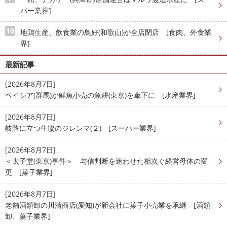
パー業界]
地鶏生産、飲食業の鳥好(和歌山)が全店閉店 [食肉、外食業
界]
最新記事
[2026年8月7日]
ベイシア(群馬)が鮮魚小売の魚耕(東京)を傘下に [水産業界]
[2026年8月7日]
岐路に立つ生協のジレンマ(２) [スーパー業界]
[2026年8月7日]
＜太子堂(東京)事件＞ 与信判断を迷わせた相次ぐ経営母体の変
更 [菓子業界]
[2026年8月7日]
老舗酒類卸の川清商店(愛知)が新会社に菓子小売業を承継 [酒類
卸、菓子業界]