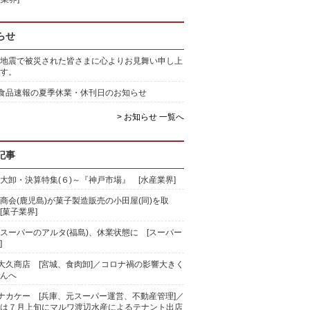
らせ
地震で被災された皆さまに心よりお見舞い申し上
す。
)食品速報の夏季休業・休刊日のお知らせ
> お知らせ 一覧へ
記事
大卸・決算特集(６)～『神戸市場』 [水産業界]
商会(鹿児島)が菓子製造販売の小田屋(同)を取
[菓子業界]
スーパーのアルタ(福島)、休業状態に [スーパー
]
)大久商店 [宮城、食肉卸]／コロナ禍の影響大きく
んへ
)ナカケー [兵庫、元スーパー運営、不動産管理]／
は７月上旬にマルワ渡辺水産によるテナント出店