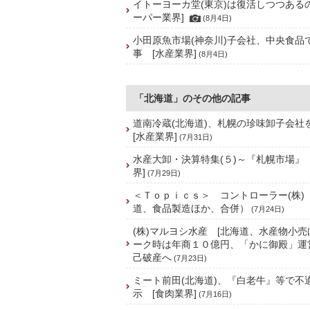
イトーヨーカ堂(東京)は復活しつつある
ーパー業界]
(8月4日)
小田原魚市場(神奈川)子会社、中央食品
事 [水産業界]
(8月4日)
「北海道」のその他の記事
道南冷蔵(北海道)、札幌の珍味卸子会
[水産業界]
(7月31日)
水産大卸・決算特集(５)～『札幌市場』
界]
(7月29日)
＜Ｔｏｐｉｃｓ＞ コントローラー(株)
道、食品製造ほか、合併）
(7月24日)
(株)マルヨシ水産 [北海道、水産物小売
ーク時は年商１０億円、「かに御殿」運
己破産へ
(7月23日)
ミート前田(北海道)、『白老牛』等で不
示 [食肉業界]
(7月16日)