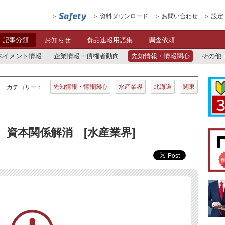
資料ダウンロード
お問い合わせ
設定
記事分類
お知らせ
食品速報用語集
調査依頼
ペイメント情報
企業情報・債権者動向
先知情報・情報関心
その他
先知情報・情報関心
水産業界
北海道
関東
カテゴリー：
、資本関係解消 [水産業界]