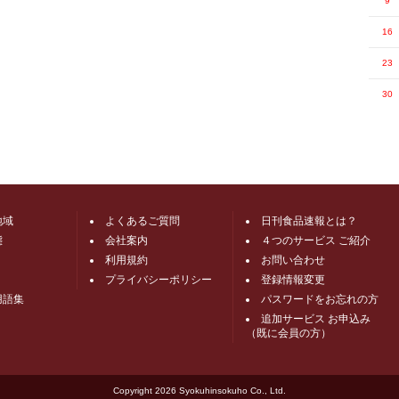
9
16
23
30
地域
よくあるご質問
日刊食品速報とは？
態
会社案内
４つのサービス ご紹介
利用規約
お問い合わせ
プライバシーポリシー
登録情報変更
用語集
パスワードをお忘れの方
追加サービス お申込み
（既に会員の方）
Copyright
2026 Syokuhinsokuho Co., Ltd.