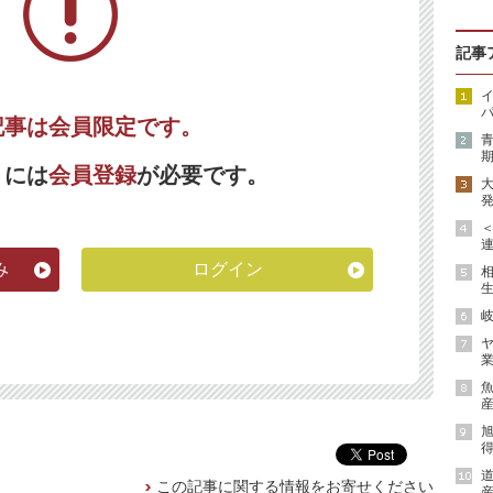
記事
イ
パ
記事は会員限定です。
期
くには
会員登録
が必要です。
発
連
み
ログイン
生
岐
ヤ
業
魚
産
得
道
この記事に関する情報をお寄せください
産