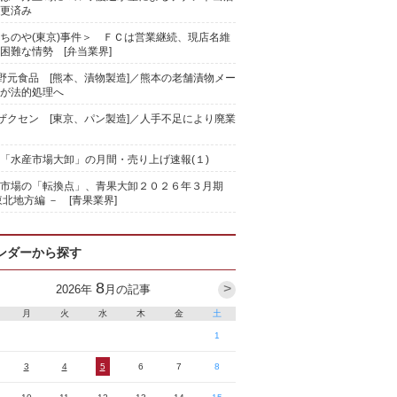
更済み
ちのや(東京)事件＞ ＦＣは営業継続、現店名維
困難な情勢 [弁当業界]
)野元食品 [熊本、漬物製造]／熊本の老舗漬物メー
が法的処理へ
)ザクセン [東京、パン製造]／人手不足により廃業
「水産市場大卸」の月間・売り上げ速報(１)
果市場の「転換点」、青果大卸２０２６年３月期
東北地方編 － [青果業界]
ンダーから探す
8
>
2026
年
月の記事
月
火
水
木
金
土
1
3
4
5
6
7
8