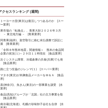
アクセスランキング (週間)
トーヨーカ堂(東京)は復活しつつあるのか [スー
ー業界]
青果市場の「転換点」、青果大卸２０２６年３月
 － 東北地方編 － [青果業界]
大同青果(福井)、架空取引に絡む未払債務で訴訟に
展 [青果業界]
＜「令和８年熊本地震」関連情報＞ 熊本の食品関
企業の状況(１)～２９日１１時現在 [食品業界]
相次ぐシステム障害、冷蔵倉庫の兵食(兵庫)でも発
 [食品業界]
路に立つ生協のジレンマ(１) [スーパー業界]
マタネ(東京)が米麹食品メーカーをＭ＆Ａ [食品
界]
喜(神奈川)、魚きん(東京)の一部事業を譲受 [水
業界]
旭食品(高知)グループが「北国」社の主力事業を取
 [食品業界]
南冷蔵(北海道)、札幌の珍味卸子会社を合併 [水
業界]