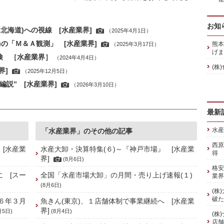
お知
北海道)への視線 [水産業界]
（2025年4月1日）
)の「Ｍ＆Ａ観測」 [水産業界]
熊本
（2025年3月17日）
げま
検 ［水産業界］
（2024年4月4日）
(株
界]
（2025年12月5日）
編説” [水産業界]
（2026年3月10日）
最新
水産
「水産業界」のその他の記事
西原
 [水産業
水産大卸・決算特集(６)～『神戸市場』 [水産業
得 
界]
(8月6日)
格安
に [スー
全国「水産市場大卸」の月間・売り上げ速報(１)
業界
(8月6日)
(株
破た
６年３月
魚きん(東京)、１店舗体制で事業継続へ [水産業
界]
月5日)
(8月4日)
(株
店舗