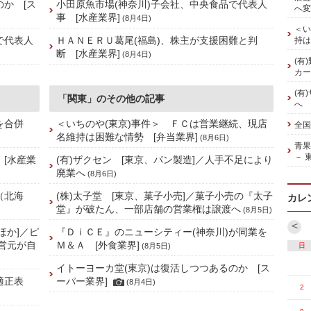
のか [ス
小田原魚市場(神奈川)子会社、中央食品で代表人
へ変
事 [水産業界]
(8月4日)
＜い
で代表人
ＨＡＮＥＲＵ葛尾(福島)、株主が支援困難と判
持は
断 [水産業界]
(8月4日)
(有
カー
(有
「関東」のその他の記事
へ
社を合併
＜いちのや(東京)事件＞ ＦＣは営業継続、現店
全国
名維持は困難な情勢 [弁当業界]
(8月6日)
青
－ 
 [水産業
(有)ザクセン [東京、パン製造]／人手不足により
廃業へ
(8月6日)
（北海
(株)太子堂 [東京、菓子小売]／菓子小売の『太子
カレ
堂』が破たん、一部店舗の営業権は譲渡へ
(8月5日)
<
ほか]／ピ
『ＤｉＣＥ』のニューシティー(神奈川)が同業を
営元が自
Ｍ＆Ａ [外食業界]
(8月5日)
日
イトーヨーカ堂(東京)は復活しつつあるのか [ス
適正表
ーパー業界]
(8月4日)
2