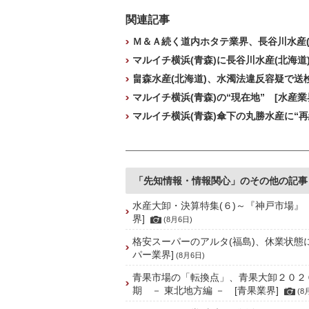
関連記事
Ｍ＆Ａ続く道内ホタテ業界、長谷川水産(
マルイチ横浜(青森)に長谷川水産(北海道
畠森水産(北海道)、水濁法違反容疑で送
マルイチ横浜(青森)の“現在地” [水産業
マルイチ横浜(青森)傘下の丸勝水産に“再
「先知情報・情報関心」のその他の記事
水産大卸・決算特集(６)～『神戸市場』
界]
(8月6日)
格安スーパーのアルタ(福島)、休業状態
パー業界]
(8月6日)
青果市場の「転換点」、青果大卸２０２
期 － 東北地方編 － [青果業界]
(8