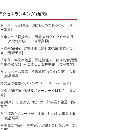
アクセスランキング (週間)
トーヨーカ堂(東京)は復活しつつあるのか [スー
ー業界]
青果市場の「転換点」、青果大卸２０２６年３月
 － 東北地方編 － [青果業界]
大同青果(福井)、架空取引に絡む未払債務で訴訟に
展 [青果業界]
＜「令和８年熊本地震」関連情報＞ 熊本の食品関
企業の状況(１)～２９日１１時現在 [食品業界]
相次ぐシステム障害、冷蔵倉庫の兵食(兵庫)でも発
 [食品業界]
路に立つ生協のジレンマ(１) [スーパー業界]
マタネ(東京)が米麹食品メーカーをＭ＆Ａ [食品
界]
喜(神奈川)、魚きん(東京)の一部事業を譲受 [水
業界]
旭食品(高知)グループが「北国」社の主力事業を取
 [食品業界]
南冷蔵(北海道)、札幌の珍味卸子会社を合併 [水
業界]