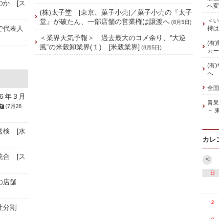
のか [ス
へ変
(株)太子堂 [東京、菓子小売]／菓子小売の『太子
＜い
堂』が破たん、一部店舗の営業権は譲渡へ
(8月5日)
で代表人
持は
＜業界天気予報＞ 過去最大のコメ余り、“大逆
(有
風”の米穀卸業界(１) [米穀業界]
(8月5日)
カー
(有
へ
全国
６年３月
青
(7月28
－ 
送検 [水
カレ
統合 [ス
<
日
の店舗
2
会社分割