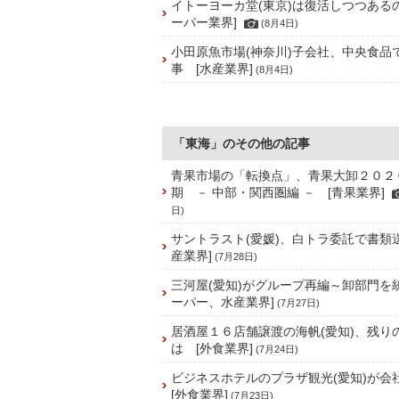
イトーヨーカ堂(東京)は復活しつつある
ーパー業界]
(8月4日)
小田原魚市場(神奈川)子会社、中央食品
事 [水産業界]
(8月4日)
「東海」のその他の記事
青果市場の「転換点」、青果大卸２０２
期 － 中部・関西圏編 － [青果業界]
日)
サントラスト(愛媛)、白トラ委託で書類
産業界]
(7月28日)
三河屋(愛知)がグループ再編～卸部門を
ーパー、水産業界]
(7月27日)
居酒屋１６店舗譲渡の海帆(愛知)、残り
は [外食業界]
(7月24日)
ビジネスホテルのプラザ観光(愛知)が
[外食業界]
(7月23日)