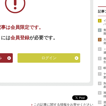
記事
イ
パ
記事は会員限定です。
期
くには
会員登録
が必要です。
発
連
み
ログイン
生
岐
ヤ
業
魚
産
得
道
この記事に関する情報をお寄せください
産