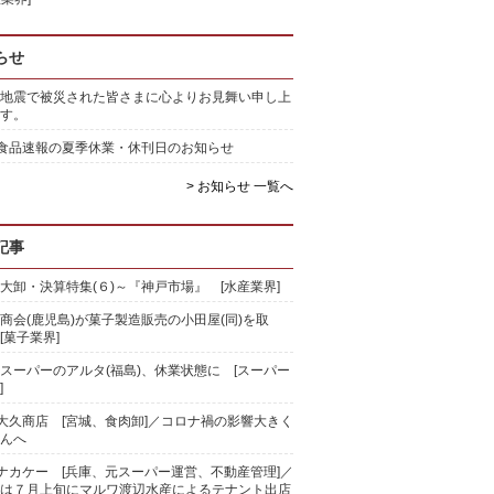
らせ
地震で被災された皆さまに心よりお見舞い申し上
す。
)食品速報の夏季休業・休刊日のお知らせ
> お知らせ 一覧へ
記事
大卸・決算特集(６)～『神戸市場』 [水産業界]
商会(鹿児島)が菓子製造販売の小田屋(同)を取
[菓子業界]
スーパーのアルタ(福島)、休業状態に [スーパー
]
)大久商店 [宮城、食肉卸]／コロナ禍の影響大きく
んへ
)ナカケー [兵庫、元スーパー運営、不動産管理]／
は７月上旬にマルワ渡辺水産によるテナント出店