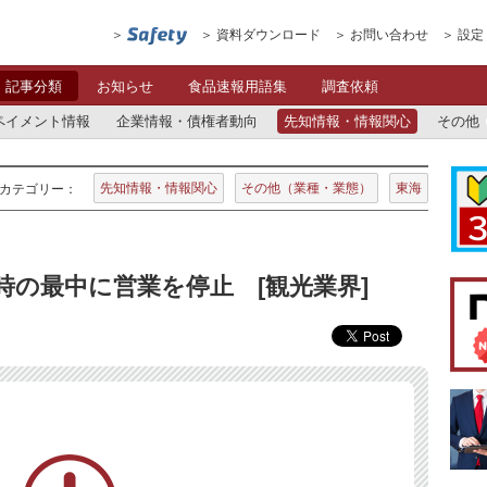
資料ダウンロード
お問い合わせ
設定
記事分類
お知らせ
食品速報用語集
調査依頼
ペイメント情報
企業情報・債権者動向
先知情報・情報関心
その他
先知情報・情報関心
その他（業種・業態）
東海
カテゴリー：
時の最中に営業を停止 [観光業界]