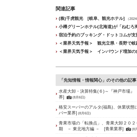
関連記事
(株)千虎観光 [岐阜、観光ホテル]
（202
小樽グリーンホテル(北海道)が「ねむろ
宿泊予約のブッキング・ドットコムが支払
＜業界天気予報＞ 観光立県・長野で岐路
＜業界天気予報＞ インバウンド増加のひ
「先知情報・情報関心」のその他の記事
水産大卸・決算特集(６)～『神戸市場』
界]
(8月6日)
格安スーパーのアルタ(福島)、休業状態
パー業界]
(8月6日)
青果市場の「転換点」、青果大卸２０２
期 － 東北地方編 － [青果業界]
(8