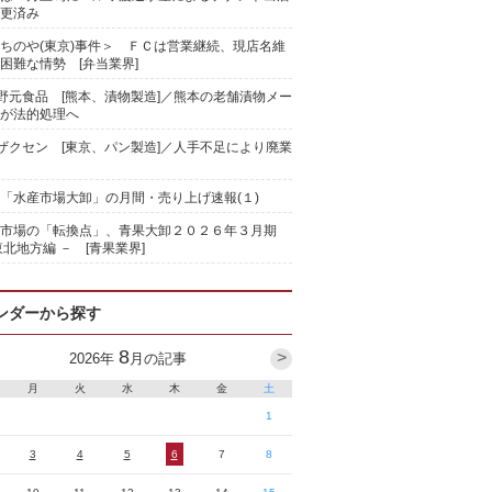
更済み
ちのや(東京)事件＞ ＦＣは営業継続、現店名維
困難な情勢 [弁当業界]
)野元食品 [熊本、漬物製造]／熊本の老舗漬物メー
が法的処理へ
)ザクセン [東京、パン製造]／人手不足により廃業
「水産市場大卸」の月間・売り上げ速報(１)
果市場の「転換点」、青果大卸２０２６年３月期
東北地方編 － [青果業界]
ンダーから探す
8
>
2026
年
月の記事
月
火
水
木
金
土
1
3
4
5
6
7
8