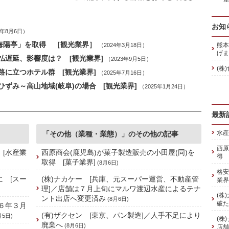
お知
4年8月6日）
海陽亭」を取得 ［観光業界］
熊本
（2024年3月18日）
げま
遅延、影響度は？ [観光業界]
（2023年9月5日）
(株
に立つホテル群 [観光業界]
（2025年7月16日）
ずみ～高山地域(岐阜)の場合 [観光業界]
（2025年1月24日）
最新
水産
「その他（業種・業態）」のその他の記事
西原
 [水産業
西原商会(鹿児島)が菓子製造販売の小田屋(同)を
得 
取得 [菓子業界]
(8月6日)
格安
に [スー
(株)ナカケー [兵庫、元スーパー運営、不動産管
業界
理]／店舗は７月上旬にマルワ渡辺水産によるテナ
(株
ント出店へ変更済み
(8月6日)
破た
６年３月
(有)ザクセン [東京、パン製造]／人手不足により
月5日)
(株
廃業へ
(8月6日)
店舗