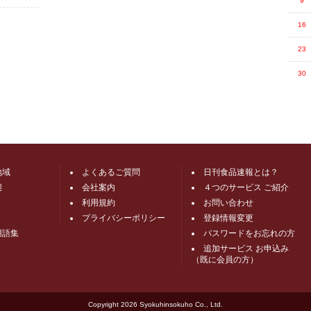
9
16
23
30
地域
よくあるご質問
日刊食品速報とは？
態
会社案内
４つのサービス ご紹介
利用規約
お問い合わせ
プライバシーポリシー
登録情報変更
用語集
パスワードをお忘れの方
追加サービス お申込み
（既に会員の方）
Copyright
2026 Syokuhinsokuho Co., Ltd.