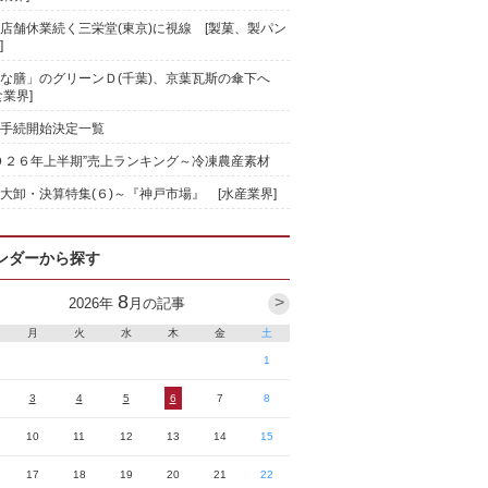
店舗休業続く三栄堂(東京)に視線 [製菓、製パン
]
な膳」のグリーンＤ(千葉)、京葉瓦斯の傘下へ
食業界]
手続開始決定一覧
０２６年上半期”売上ランキング～冷凍農産素材
大卸・決算特集(６)～『神戸市場』 [水産業界]
ンダーから探す
8
>
2026
年
月の記事
月
火
水
木
金
土
1
3
4
5
6
7
8
10
11
12
13
14
15
17
18
19
20
21
22