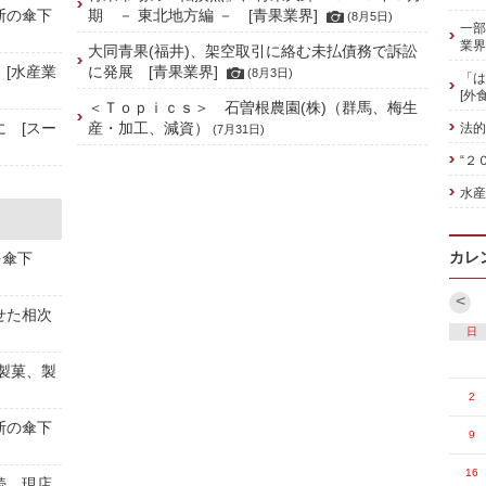
斯の傘下
期 － 東北地方編 － [青果業界]
(8月5日)
一部
業界
大同青果(福井)、架空取引に絡む未払債務で訴訟
 [水産業
に発展 [青果業界]
(8月3日)
「は
[外
＜Ｔｏｐｉｃｓ＞ 石曽根農園(株)（群馬、梅生
に [スー
産・加工、減資）
法的
(7月31日)
“２
水産
カレ
を傘下
<
せた相次
日
[製菓、製
2
斯の傘下
9
16
続、現店