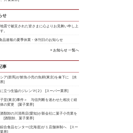
らせ
地震で被災された皆さまに心よりお見舞い申し上
す。
)食品速報の夏季休業・休刊日のお知らせ
> お知らせ 一覧へ
記事
シア(群馬)が鮮魚小売の魚耕(東京)を傘下に [水
界]
に立つ生協のジレンマ(２) [スーパー業界]
子堂(東京)事件＞ 与信判断を迷わせた相次ぐ経
体の変更 [菓子業界]
酒類卸の川清商店(愛知)が新会社に菓子小売業を
 [酒類卸、菓子業界]
綜合食品センター(北海道)が１店舗体制へ [スー
業界]