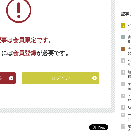
記事
イ
パ
記事は会員限定です。
期
くには
会員登録
が必要です。
発
生
得
み
ログイン
ヤ
業
連
岐
に
地
肉