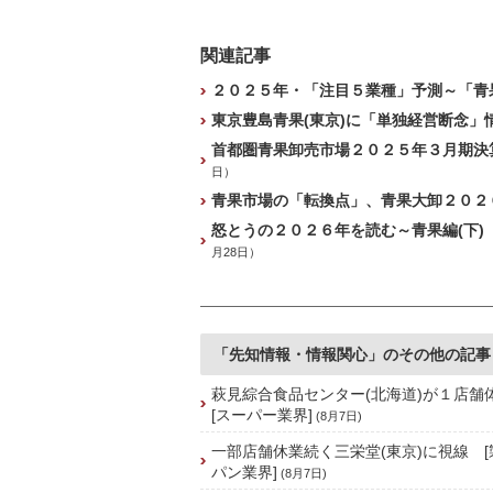
関連記事
２０２５年・「注目５業種」予測～「青果
東京豊島青果(東京)に「単独経営断念」
首都圏青果卸売市場２０２５年３月期決算
日）
青果市場の「転換点」、青果大卸２０２６
怒とうの２０２６年を読む～青果編(下) 
月28日）
「先知情報・情報関心」のその他の記事
萩見綜合食品センター(北海道)が１店
[スーパー業界]
(8月7日)
一部店舗休業続く三栄堂(東京)に視線 
パン業界]
(8月7日)