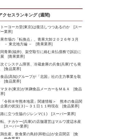
アクセスランキング (週間)
トーヨーカ堂(東京)は復活しつつあるのか [スー
ー業界]
青果市場の「転換点」、青果大卸２０２６年３月
 － 東北地方編 － [青果業界]
大同青果(福井)、架空取引に絡む未払債務で訴訟に
展 [青果業界]
相次ぐシステム障害、冷蔵倉庫の兵食(兵庫)でも発
 [食品業界]
旭食品(高知)グループが「北国」社の主力事業を取
 [食品業界]
マタネ(東京)が米麹食品メーカーをＭ＆Ａ [食品
界]
＜「令和８年熊本地震」関連情報＞ 熊本の食品関
企業の状況(３)～３１日１１時現在 [食品業界]
路に立つ生協のジレンマ(１) [スーパー業界]
一転、ナカケー(兵庫)の店舗運営はマルワ渡辺水産
 [スーパー業界]
鶏生産、飲食業の鳥好(和歌山)が全店閉店 [食
、外食業界]