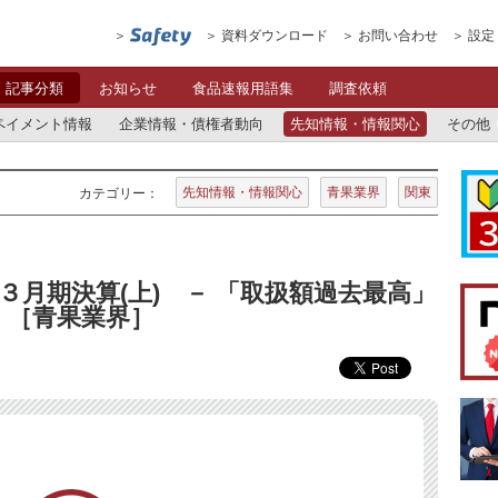
資料ダウンロード
お問い合わせ
設定
記事分類
お知らせ
食品速報用語集
調査依頼
ペイメント情報
企業情報・債権者動向
先知情報・情報関心
その他
先知情報・情報関心
青果業界
関東
カテゴリー：
３月期決算(上) － 「取扱額過去最高」
 ［青果業界］