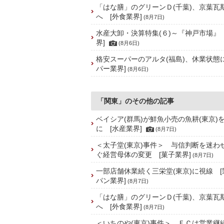
「はな膳」のグリーンＤ(千葉)、京葉瓦
へ [外食業界]
(8月7日)
水産大卸・決算特集(６)～『神戸市場』
界]
(8月6日)
格安スーパーのアルタ(福島)、休業状態
パー業界]
(8月6日)
「関東」のその他の記事
ベイシア(群馬)が鮮魚小売の魚耕(東京)
に [水産業界]
(8月7日)
＜太子堂(東京)事件＞ 与信判断を迷わ
ぐ経営母体の変更 [菓子業界]
(8月7日)
一部店舗休業続く三栄堂(東京)に視線 
パン業界]
(8月7日)
「はな膳」のグリーンＤ(千葉)、京葉瓦
へ [外食業界]
(8月7日)
＜いちのや(東京)事件＞ ＦＣは営業継