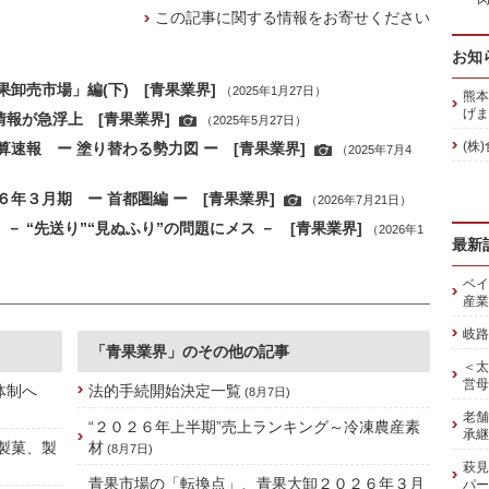
この記事に関する情報をお寄せください
お知
卸売市場」編(下) [青果業界]
（2025年1月27日）
熊本
げま
情報が急浮上 [青果業界]
（2025年5月27日）
(株
速報 ー 塗り替わる勢力図 ー [青果業界]
（2025年7月4
年３月期 ー 首都圏編 ー [青果業界]
（2026年7月21日）
－ “先送り”“見ぬふり”の問題にメス － [青果業界]
（2026年1
最新
ベイ
産業
岐路
「青果業界」のその他の記事
＜太
営母
舗体制へ
法的手続開始決定一覧
(8月7日)
老舗
“２０２６年上半期”売上ランキング～冷凍農産素
承継
[製菓、製
材
(8月7日)
萩見
青果市場の「転換点」、青果大卸２０２６年３月
パー