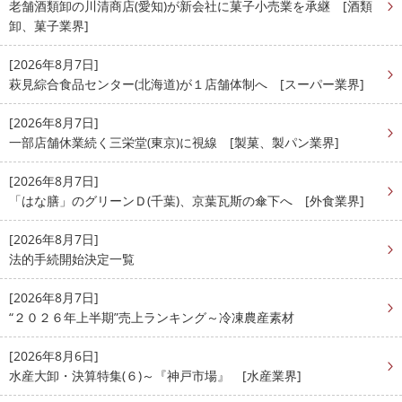
老舗酒類卸の川清商店(愛知)が新会社に菓子小売業を承継 [酒類
卸、菓子業界]
[2026年8月7日]
萩見綜合食品センター(北海道)が１店舗体制へ [スーパー業界]
[2026年8月7日]
一部店舗休業続く三栄堂(東京)に視線 [製菓、製パン業界]
[2026年8月7日]
「はな膳」のグリーンＤ(千葉)、京葉瓦斯の傘下へ [外食業界]
[2026年8月7日]
法的手続開始決定一覧
[2026年8月7日]
“２０２６年上半期”売上ランキング～冷凍農産素材
[2026年8月6日]
水産大卸・決算特集(６)～『神戸市場』 [水産業界]