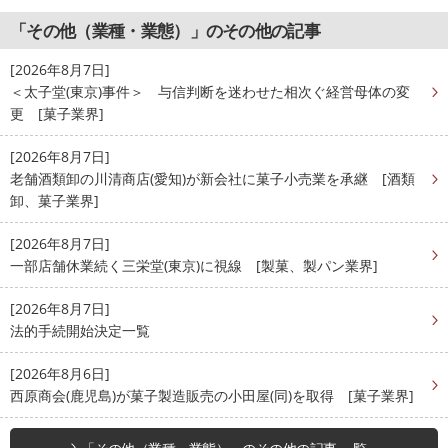
「その他（業種・業態）」のその他の記事
[2026年8月7日]
＜太子堂(東京)事件＞ 与信判断を迷わせた相次ぐ経営母体の変
更 [菓子業界]
[2026年8月7日]
老舗酒類卸の川清商店(愛知)が新会社に菓子小売業を承継 [酒類
卸、菓子業界]
[2026年8月7日]
一部店舗休業続く三栄堂(東京)に視線 [製菓、製パン業界]
[2026年8月7日]
法的手続開始決定一覧
[2026年8月6日]
西原商会(鹿児島)が菓子製造販売の小田屋(同)を取得 [菓子業界]