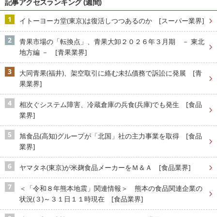
記事アクセスランキング (週間)
イトーヨーカ堂(東京)は復活しつつあるのか [スーパー業界]
青果市場の「転換点」、青果大卸２０２６年３月期 － 東北
地方編 － [青果業界]
大同青果(福井)、架空取引に絡む未払債務で訴訟に発展 [青
果業界]
相次ぐシステム障害、冷蔵倉庫の兵食(兵庫)でも発生 [食品
業界]
旭食品(高知)グループが「北国」社の主力事業を取得 [食品
業界]
ヤマタネ(東京)が米麹食品メーカーをＭ＆Ａ [食品業界]
＜「令和８年熊本地震」関連情報＞ 熊本の食品関連企業の
状況(３)～３１日１１時現在 [食品業界]