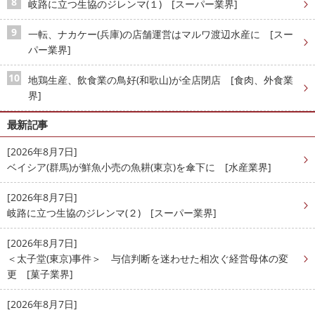
岐路に立つ生協のジレンマ(１) [スーパー業界]
一転、ナカケー(兵庫)の店舗運営はマルワ渡辺水産に [スー
パー業界]
地鶏生産、飲食業の鳥好(和歌山)が全店閉店 [食肉、外食業
界]
最新記事
[2026年8月7日]
ベイシア(群馬)が鮮魚小売の魚耕(東京)を傘下に [水産業界]
[2026年8月7日]
岐路に立つ生協のジレンマ(２) [スーパー業界]
[2026年8月7日]
＜太子堂(東京)事件＞ 与信判断を迷わせた相次ぐ経営母体の変
更 [菓子業界]
[2026年8月7日]