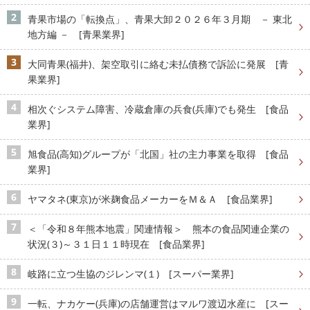
青果市場の「転換点」、青果大卸２０２６年３月期 － 東北
地方編 － [青果業界]
大同青果(福井)、架空取引に絡む未払債務で訴訟に発展 [青
果業界]
相次ぐシステム障害、冷蔵倉庫の兵食(兵庫)でも発生 [食品
業界]
旭食品(高知)グループが「北国」社の主力事業を取得 [食品
業界]
ヤマタネ(東京)が米麹食品メーカーをＭ＆Ａ [食品業界]
＜「令和８年熊本地震」関連情報＞ 熊本の食品関連企業の
状況(３)～３１日１１時現在 [食品業界]
岐路に立つ生協のジレンマ(１) [スーパー業界]
一転、ナカケー(兵庫)の店舗運営はマルワ渡辺水産に [スー