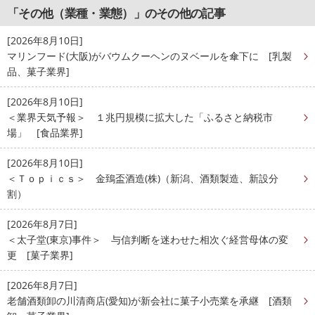
「その他（業種・業態）」のその他の記事
[2026年8月10日]
マリンフード(大阪)がバウムクーヘンのヌベールを傘下に [乳製
品、菓子業界]
[2026年8月10日]
＜業界天気予報＞ １兆円規模に拡大した「ふるさと納税市
場」 [食品業界]
[2026年8月10日]
＜Ｔｏｐｉｃｓ＞ 金鵄盃酒造(株)（新潟、酒類製造、新設分
割）
[2026年8月7日]
＜太子堂(東京)事件＞ 与信判断を迷わせた相次ぐ経営母体の変
更 [菓子業界]
[2026年8月7日]
老舗酒類卸の川清商店(愛知)が新会社に菓子小売業を承継 [酒類