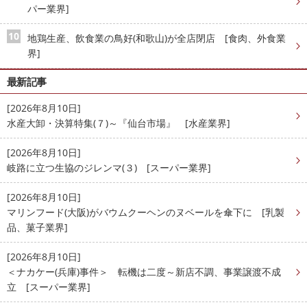
パー業界]
地鶏生産、飲食業の鳥好(和歌山)が全店閉店 [食肉、外食業
界]
最新記事
[2026年8月10日]
水産大卸・決算特集(７)～『仙台市場』 [水産業界]
[2026年8月10日]
岐路に立つ生協のジレンマ(３) [スーパー業界]
[2026年8月10日]
マリンフード(大阪)がバウムクーヘンのヌベールを傘下に [乳製
品、菓子業界]
[2026年8月10日]
＜ナカケー(兵庫)事件＞ 転機は二度～新店不調、事業譲渡不成
立 [スーパー業界]