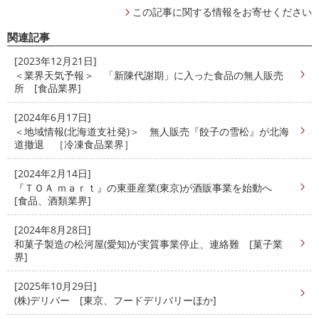
この記事に関する情報をお寄せください
関連記事
[2023年12月21日]
＜業界天気予報＞ 「新陳代謝期」に入った食品の無人販売
所 [食品業界]
[2024年6月17日]
＜地域情報(北海道支社発)＞ 無人販売『餃子の雪松』が北海
道撤退 ［冷凍食品業界］
[2024年2月14日]
『ＴＯＡ ｍａｒｔ』の東亜産業(東京)が酒販事業を始動へ
[食品、酒類業界]
[2024年8月28日]
和菓子製造の松河屋(愛知)が実質事業停止、連絡難 [菓子業
界]
[2025年10月29日]
(株)デリバー [東京、フードデリバリーほか]