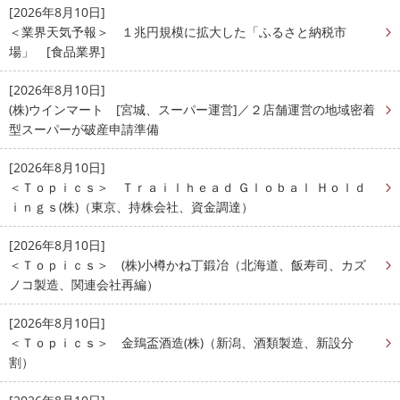
[2026年8月10日]
＜業界天気予報＞ １兆円規模に拡大した「ふるさと納税市
場」 [食品業界]
[2026年8月10日]
(株)ウインマート [宮城、スーパー運営]／２店舗運営の地域密着
型スーパーが破産申請準備
[2026年8月10日]
＜Ｔｏｐｉｃｓ＞ Ｔｒａｉｌｈｅａｄ Ｇｌｏｂａｌ Ｈｏｌｄ
ｉｎｇｓ(株)（東京、持株会社、資金調達）
[2026年8月10日]
＜Ｔｏｐｉｃｓ＞ (株)小樽かね丁鍛冶（北海道、飯寿司、カズ
ノコ製造、関連会社再編）
[2026年8月10日]
＜Ｔｏｐｉｃｓ＞ 金鵄盃酒造(株)（新潟、酒類製造、新設分
割）