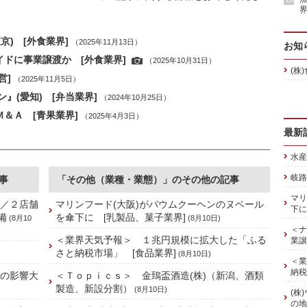
界
) [外食業界]
（2025年11月13日）
お知
イドに事業譲渡か [外食業界]
（2025年10月31日）
(株
営]
（2025年11月5日）
』(愛知) [弁当業界]
（2024年10月25日）
＆Ａ [青果業界]
（2025年4月3日）
最新
水産
岐路
事
「その他（業種・業態）」のその他の記事
マリ
]／２店舗
マリンフード(大阪)がバウムクーヘンのヌベール
下に
備
を傘下に [乳製品、菓子業界]
(8月10
(8月10日)
＜ナ
＜業界天気予報＞ １兆円規模に拡大した「ふる
業譲
さと納税市場」 [食品業界]
(8月10日)
＜業
納税
禍の影響大
＜Ｔｏｐｉｃｓ＞ 金鵄盃酒造(株)（新潟、酒類
製造、新設分割）
(8月10日)
(株
の地