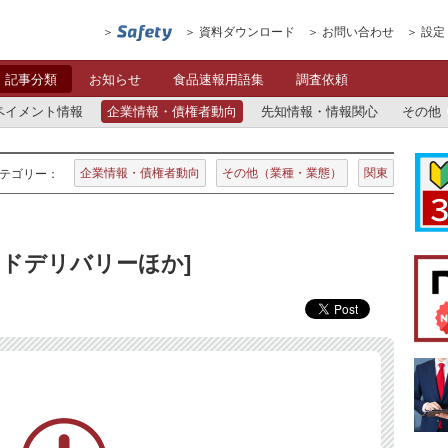
資料ダウンロード
お問い合わせ
設定
記事分類
お知らせ
食品速報用語集
調査依頼
ペイメント情報
企業情報・債権者動向
先知情報・情報関心
その他
企業情報・債権者動向
その他（業種・業態）
関東
テゴリー：
ードデリバリーほか]