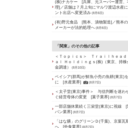
(株)ナカケー [兵庫、元スーパー運営
理]／店舗は７月上旬にマルワ渡辺水産
ント出店へ変更済み
(8月6日)
(有)野元食品 [熊本、漬物製造]／熊本
メーカーが法的処理へ
(8月6日)
「関東」のその他の記事
＜Ｔｏｐｉｃｓ＞ Ｔｒａｉｌｈｅａｄ
ａｌ Ｈｏｌｄｉｎｇｓ(株)（東京、持
金調達）
(8月10日)
ベイシア(群馬)が鮮魚小売の魚耕(東京)
に [水産業界]
(8月7日)
＜太子堂(東京)事件＞ 与信判断を迷わ
ぐ経営母体の変更 [菓子業界]
(8月7日)
一部店舗休業続く三栄堂(東京)に視線 
パン業界]
(8月7日)
「はな膳」のグリーンＤ(千葉)、京葉瓦
へ [外食業界]
(8月7日)