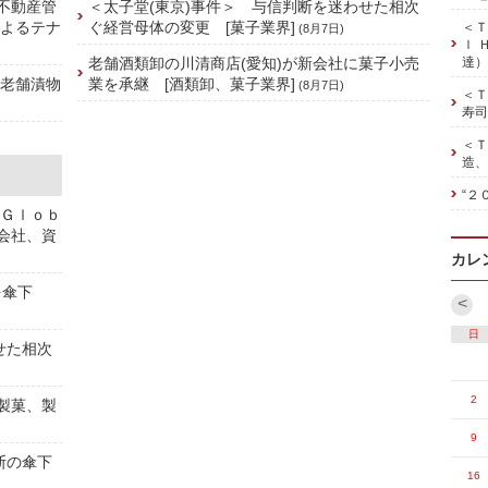
、不動産管
＜太子堂(東京)事件＞ 与信判断を迷わせた相次
によるテナ
ぐ経営母体の変更 [菓子業界]
＜Ｔ
(8月7日)
ｌ 
老舗酒類卸の川清商店(愛知)が新会社に菓子小売
達）
の老舗漬物
業を承継 [酒類卸、菓子業界]
(8月7日)
＜Ｔ
寿司
＜Ｔ
造、
“２
 Ｇｌｏｂ
株会社、資
カレ
を傘下
<
日
せた相次
2
[製菓、製
9
斯の傘下
16