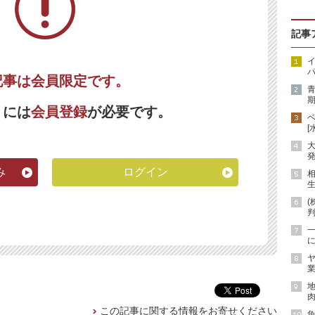
記事
イ
パ
記事は会員限定です。
期
くには
会員登録
が必要です。
[
発
み
ログイン
生
(
に
ヤ
業
地
肉
この記事に関する情報をお寄せください
魚