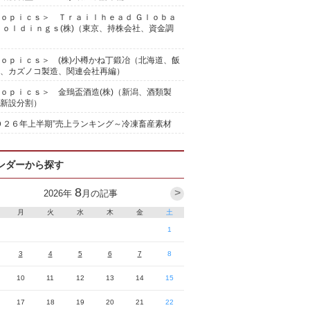
ｏｐｉｃｓ＞ Ｔｒａｉｌｈｅａｄ Ｇｌｏｂａ
Ｈｏｌｄｉｎｇｓ(株)（東京、持株会社、資金調
ｏｐｉｃｓ＞ (株)小樽かね丁鍛冶（北海道、飯
、カズノコ製造、関連会社再編）
ｏｐｉｃｓ＞ 金鵄盃酒造(株)（新潟、酒類製
新設分割）
０２６年上半期”売上ランキング～冷凍畜産素材
ンダーから探す
8
>
2026
年
月の記事
月
火
水
木
金
土
1
3
4
5
6
7
8
10
11
12
13
14
15
17
18
19
20
21
22