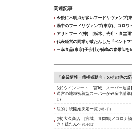
関連記事
今後に不明点が多いフードリヴァンプ(東京
渦中のフードリヴァンプ(東京)、コロワ
アサヒフード(株) [栃木、売店・食堂運
代表経営の同業が破たんした『ベントマン
三幸食品(東京)子会社が徳島の青果卸をＭ
「企業情報・債権者動向」のその他の記
(株)ウインマート [宮城、スーパー運営
運営の地域密着型スーパーが破産申請準
日)
法的手続開始決定一覧
(8月7日)
(株)大久商店 [宮城、食肉卸]／コロナ
きく破たんへ
(8月6日)