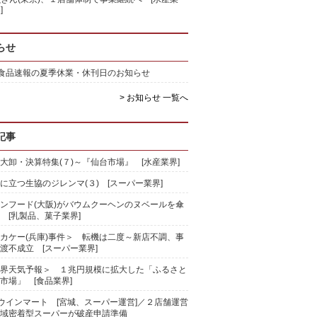
]
らせ
)食品速報の夏季休業・休刊日のお知らせ
> お知らせ 一覧へ
記事
大卸・決算特集(７)～『仙台市場』 [水産業界]
に立つ生協のジレンマ(３) [スーパー業界]
ンフード(大阪)がバウムクーヘンのヌベールを傘
 [乳製品、菓子業界]
カケー(兵庫)事件＞ 転機は二度～新店不調、事
渡不成立 [スーパー業界]
界天気予報＞ １兆円規模に拡大した「ふるさと
市場」 [食品業界]
)ウインマート [宮城、スーパー運営]／２店舗運営
域密着型スーパーが破産申請準備