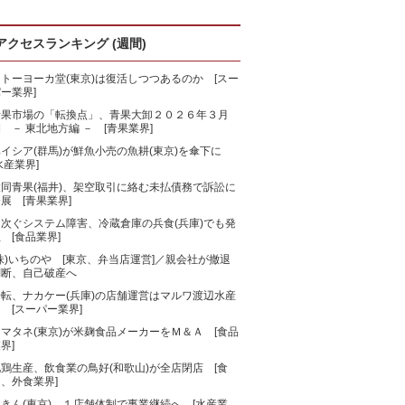
アクセスランキング (週間)
トーヨーカ堂(東京)は復活しつつあるのか [スー
ー業界]
青果市場の「転換点」、青果大卸２０２６年３月
 － 東北地方編 － [青果業界]
ベイシア(群馬)が鮮魚小売の魚耕(東京)を傘下に
水産業界]
大同青果(福井)、架空取引に絡む未払債務で訴訟に
展 [青果業界]
相次ぐシステム障害、冷蔵倉庫の兵食(兵庫)でも発
 [食品業界]
株)いちのや [東京、弁当店運営]／親会社が撤退
判断、自己破産へ
一転、ナカケー(兵庫)の店舗運営はマルワ渡辺水産
 [スーパー業界]
マタネ(東京)が米麹食品メーカーをＭ＆Ａ [食品
界]
鶏生産、飲食業の鳥好(和歌山)が全店閉店 [食
、外食業界]
きん(東京)、１店舗体制で事業継続へ [水産業