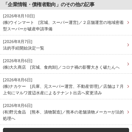
「企業情報・債権者動向」のその他の記事
[2026年8月10日]
(株)ウインマート [宮城、スーパー運営]／２店舗運営の地域密着
型スーパーが破産申請準備
[2026年8月7日]
法的手続開始決定一覧
[2026年8月6日]
(株)大久商店 [宮城、食肉卸]／コロナ禍の影響大きく破たんへ
[2026年8月6日]
(株)ナカケー [兵庫、元スーパー運営、不動産管理]／店舗は７月
上旬にマルワ渡辺水産によるテナント出店へ変更済み
[2026年8月6日]
(有)野元食品 [熊本、漬物製造]／熊本の老舗漬物メーカーが法的
処理へ