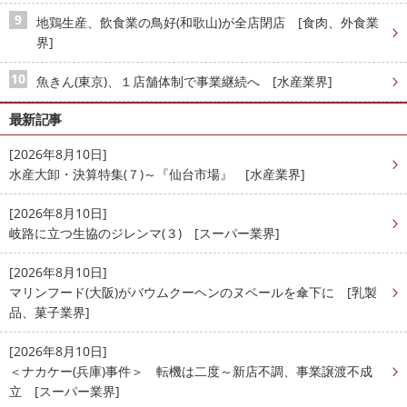
地鶏生産、飲食業の鳥好(和歌山)が全店閉店 [食肉、外食業
界]
魚きん(東京)、１店舗体制で事業継続へ [水産業界]
最新記事
[2026年8月10日]
水産大卸・決算特集(７)～『仙台市場』 [水産業界]
[2026年8月10日]
岐路に立つ生協のジレンマ(３) [スーパー業界]
[2026年8月10日]
マリンフード(大阪)がバウムクーヘンのヌベールを傘下に [乳製
品、菓子業界]
[2026年8月10日]
＜ナカケー(兵庫)事件＞ 転機は二度～新店不調、事業譲渡不成
立 [スーパー業界]