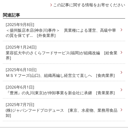
この記事に関する情報をお寄せください
関連記事
[2025年9月8日]
＜揚州飯店本店(神奈川)事件＞ 異業種による運営、高級中華
の質を保てず… [外食業界]
[2025年1月24日]
業容拡大中のさくらフードサービス(福岡)が組織改編 [給食業
界]
[2025年6月10日]
ＭＳＹフーズ(山口)、組織再編し経営立て直しへ [食肉業界]
[2026年6月1日]
『豊洲』の丸川(東京)が仲卸事業を新会社に承継 [青果業界]
[2025年7月7日]
(株)ジャパンフードプロデュース [東京、水産物、業務用食品
卸]