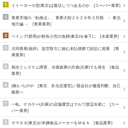
イトーヨーカ堂(東京)は復活しつつあるのか [スーパー業界]
青果市場の「転換点」、青果大卸２０２６年３月期 － 東北
地方編 － [青果業界]
ベイシア(群馬)が鮮魚小売の魚耕(東京)を傘下に [水産業界]
大同青果(福井)、架空取引に絡む未払債務で訴訟に発展 [青
果業界]
相次ぐシステム障害、冷蔵倉庫の兵食(兵庫)でも発生 [食品
業界]
(株)いちのや [東京、弁当店運営]／親会社が撤退判断、自己
破産へ
一転、ナカケー(兵庫)の店舗運営はマルワ渡辺水産に [スー
パー業界]
ヤマタネ(東京)が米麹食品メーカーをＭ＆Ａ [食品業界]