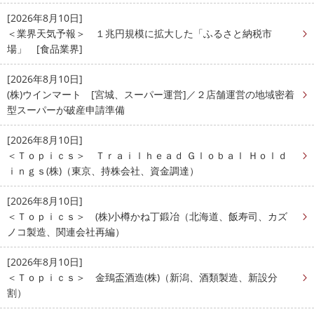
[2026年8月10日]
＜業界天気予報＞ １兆円規模に拡大した「ふるさと納税市
場」 [食品業界]
[2026年8月10日]
(株)ウインマート [宮城、スーパー運営]／２店舗運営の地域密着
型スーパーが破産申請準備
[2026年8月10日]
＜Ｔｏｐｉｃｓ＞ Ｔｒａｉｌｈｅａｄ Ｇｌｏｂａｌ Ｈｏｌｄ
ｉｎｇｓ(株)（東京、持株会社、資金調達）
[2026年8月10日]
＜Ｔｏｐｉｃｓ＞ (株)小樽かね丁鍛冶（北海道、飯寿司、カズ
ノコ製造、関連会社再編）
[2026年8月10日]
＜Ｔｏｐｉｃｓ＞ 金鵄盃酒造(株)（新潟、酒類製造、新設分
割）