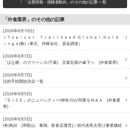
「企業情報・債権者動向」のその他の記事 一覧
「外食業界」のその他の記事
[2026年8月10日]
＜Ｔｏｐｉｃｓ＞ Ｔｒａｉｌｈｅａｄ Ｇｌｏｂａｌ Ｈｏｌｄ
ｉｎｇｓ(株)（東京、持株会社、資金調達）
[2026年8月7日]
「はな膳」のグリーンＤ(千葉)、京葉瓦斯の傘下へ [外食業界]
[2026年8月7日]
法的手続開始決定一覧
[2026年8月5日]
『ＤｉＣＥ』のニューシティー(神奈川)が同業をＭ＆Ａ [外食業
界]
[2026年8月5日]
(有)鳥好 [和歌山、養鶏、飲食店運営]／前代表死去受け事業継続